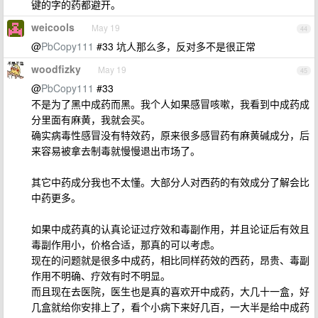
键的字的药都避开。
weicools
May 19
44
@
PbCopy111
#33 坑人那么多，反对多不是很正常
woodfizky
May 19
45
@
PbCopy111
#33
不是为了黑中成药而黑。我个人如果感冒咳嗽，我看到中成药成
分里面有麻黄，我就会买。
确实病毒性感冒没有特效药，原来很多感冒药有麻黄碱成分，后
来容易被拿去制毒就慢慢退出市场了。
其它中药成分我也不太懂。大部分人对西药的有效成分了解会比
中药更多。
如果中成药真的认真论证过疗效和毒副作用，并且论证后有效且
毒副作用小，价格合适，那真的可以考虑。
现在的问题就是很多中成药，相比同样药效的西药，昂贵、毒副
作用不明确、疗效有时不明显。
而且现在去医院，医生也是真的喜欢开中成药，大几十一盒，好
几盒就给你安排上了，看个小病下来好几百，一大半是给中成药