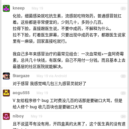
kneep
May 19
21
化验，细菌感染就吃抗生素，流感就吃特效药，普通感冒就扛
着。这些都是非常便宜的，少则几十，多则小几百。
拉得下脸，直接跟医生说，不要中成药，不解释为什么。
拉不下脸，盯着医生屏幕，只要出现中成药名字，都跟医生说家
里有一麻袋，回家直接吃就行。
我自己多年来感冒治疗的最常见组合：一次血常规+一盒阿奇霉
素，总共几十块钱，有医保，自己不用付一分钱。而且基本上去
最基层的社区医院就能解决。
Stargaze
May 19 via Android
22
对于感冒 我感觉喝几包三九感冒灵就好了
aogu555
May 19
23
V 友给程序修个 bug 工时费没几百的话那是要破口大骂，但是
给人修个 bug 收几百块也是要破口大骂
niboy
May 19
24
且不说蓝芩有没有用，开四盒真的太黑了，这个医生真的没有道