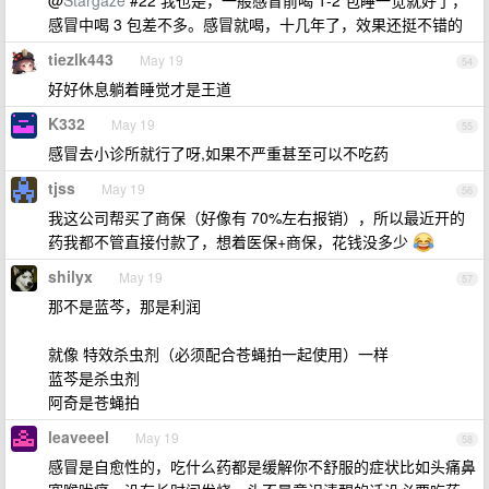
@
Stargaze
#22 我也是，一般感冒前喝 1-2 包睡一觉就好了，
感冒中喝 3 包差不多。感冒就喝，十几年了，效果还挺不错的
tiezlk443
May 19
54
好好休息躺着睡觉才是王道
K332
May 19
55
感冒去小诊所就行了呀,如果不严重甚至可以不吃药
tjss
May 19
56
我这公司帮买了商保（好像有 70%左右报销），所以最近开的
药我都不管直接付款了，想着医保+商保，花钱没多少
shilyx
May 19
57
那不是蓝芩，那是利润
就像 特效杀虫剂（必须配合苍蝇拍一起使用）一样
蓝芩是杀虫剂
阿奇是苍蝇拍
leaveeel
May 19
58
感冒是自愈性的，吃什么药都是缓解你不舒服的症状比如头痛鼻