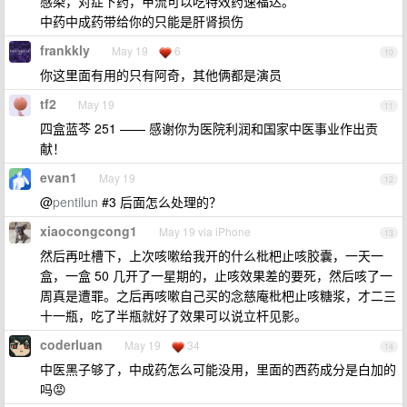
感染，对症下药，甲流可以吃特效药速福达。
中药中成药带给你的只能是肝肾损伤
frankkly
May 19
6
10
你这里面有用的只有阿奇，其他俩都是演员
tf2
May 19
11
四盒蓝芩 251 —— 感谢你为医院利润和国家中医事业作出贡
献！
evan1
May 19
12
@
pentilun
#3 后面怎么处理的？
xiaocongcong1
May 19 via iPhone
13
然后再吐槽下，上次咳嗽给我开的什么枇杷止咳胶囊，一天一
盒，一盒 50 几开了一星期的，止咳效果差的要死，然后咳了一
周真是遭罪。之后再咳嗽自己买的念慈庵枇杷止咳糖浆，才二三
十一瓶，吃了半瓶就好了效果可以说立杆见影。
coderluan
May 19
34
14
中医黑子够了，中成药怎么可能没用，里面的西药成分是白加的
吗😡