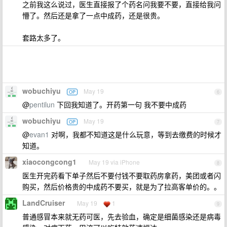
之前我这么说过，医生直接报了个药名问我要不要，直接给我问
懵了。然后还是拿了一点中成药，还是很贵。
套路太多了。
wobuchiyu
May 19
OP
6
@
pentilun
下回我知道了。开药第一句 我不要中成药
wobuchiyu
May 19
OP
7
@
evan1
对啊，我都不知道这是什么玩意，等到去缴费的时候才
知道。
xiaocongcong1
May 19 via iPhone
8
医生开完药看下单子然后不要付钱不要取药房拿药，美团或者闪
购买，然后价格贵的中成药不要买，就是为了拉高客单价的。。
LandCruiser
May 19
1
9
普通感冒本来就无药可医，先去验血，确定是细菌感染还是病毒