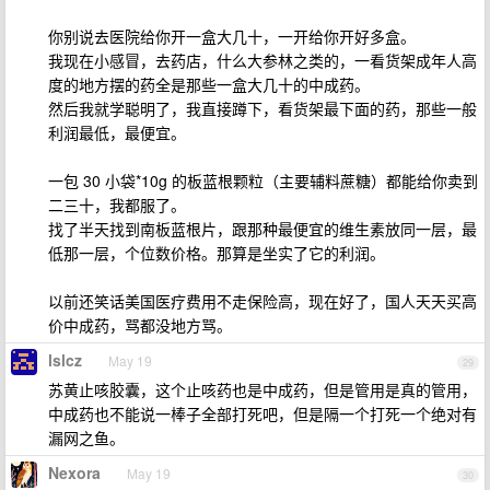
你别说去医院给你开一盒大几十，一开给你开好多盒。
我现在小感冒，去药店，什么大参林之类的，一看货架成年人高
度的地方摆的药全是那些一盒大几十的中成药。
然后我就学聪明了，我直接蹲下，看货架最下面的药，那些一般
利润最低，最便宜。
一包 30 小袋*10g 的板蓝根颗粒（主要辅料蔗糖）都能给你卖到
二三十，我都服了。
找了半天找到南板蓝根片，跟那种最便宜的维生素放同一层，最
低那一层，个位数价格。那算是坐实了它的利润。
以前还笑话美国医疗费用不走保险高，现在好了，国人天天买高
价中成药，骂都没地方骂。
lslcz
May 19
29
苏黄止咳胶囊，这个止咳药也是中成药，但是管用是真的管用，
中成药也不能说一棒子全部打死吧，但是隔一个打死一个绝对有
漏网之鱼。
Nexora
May 19
30