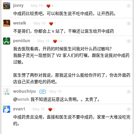
jonty
May 19
4
1
中成药比较贵吧。可以和医生说不吃中成药，让开西药。
wetalk
May 19
1
2
不是哥们，你都会上 v 站了，干嘛还让医生给开中成药
pentilun
May 19
14
3
我去医院看病，开药的时候医生问我对什么药过敏吗？
我脑子灵光一现想到了 V2 家人们的叮嘱，跟医生说我对中成药
过敏。
医生愣了两秒对我说，那我这没什么能给你开的了，你去外面药
店自己买点要吃的药吧。
wobuchiyu
May 19
OP
4
@
wetalk
我不知道这玩意这么贵啊。。太贵了。
evan1
May 19
1
5
中成药贵且没用，直接和医生说不要中成药，家里一大堆没吃完
的。