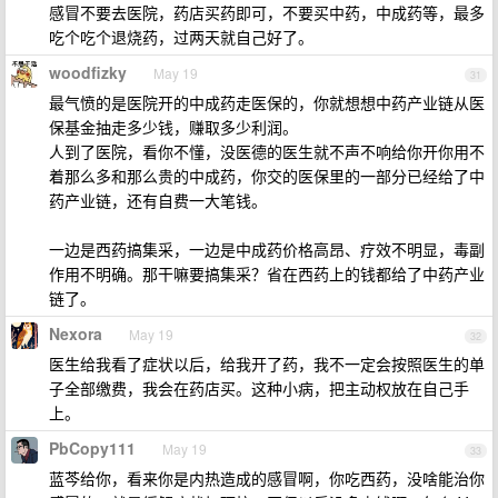
感冒不要去医院，药店买药即可，不要买中药，中成药等，最多
吃个吃个退烧药，过两天就自己好了。
woodfizky
May 19
31
最气愤的是医院开的中成药走医保的，你就想想中药产业链从医
保基金抽走多少钱，赚取多少利润。
人到了医院，看你不懂，没医德的医生就不声不响给你开你用不
着那么多和那么贵的中成药，你交的医保里的一部分已经给了中
药产业链，还有自费一大笔钱。
一边是西药搞集采，一边是中成药价格高昂、疗效不明显，毒副
作用不明确。那干嘛要搞集采？省在西药上的钱都给了中药产业
链了。
Nexora
May 19
32
医生给我看了症状以后，给我开了药，我不一定会按照医生的单
子全部缴费，我会在药店买。这种小病，把主动权放在自己手
上。
PbCopy111
May 19
33
蓝芩给你，看来你是内热造成的感冒啊，你吃西药，没啥能治你