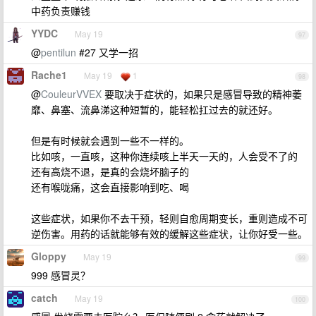
中药负责赚钱
YYDC
May 19
97
@
pentilun
#27 又学一招
Rache1
May 19
1
98
@
CouleurVVEX
要取决于症状的，如果只是感冒导致的精神萎
靡、鼻塞、流鼻涕这种短暂的，能轻松扛过去的就还好。
但是有时候就会遇到一些不一样的。
比如咳，一直咳，这种你连续咳上半天一天的，人会受不了的
还有高烧不退，是真的会烧坏脑子的
还有喉咙痛，这会直接影响到吃、喝
这些症状，如果你不去干预，轻则自愈周期变长，重则造成不可
逆伤害。用药的话就能够有效的缓解这些症状，让你好受一些。
Gloppy
May 19
99
999 感冒灵？
catch
May 19
100