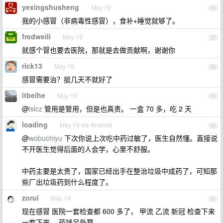
yexingshusheng
May 19
76
我的小感冒（非病毒性感冒），食补+睡觉就够了。
fredweili
May 19
77
就感个冒也要去医院，那就是去做贡献啊，谢谢你
rick13
May 19
78
感冒需要治？挺几天不就好了
itbeihe
May 19
79
@
lslcz
管用是管用，但是也真贵。 一盒 70 多，吃 2 天
loading
May 19 via Android
80
@
wobuchiyu
下次你说上次吃中药过敏了，医生自然懂。直接说
不开医生觉得后面的人会学，心里不舒服。
中药主要是太贵了，国家已经出手在整治垃圾中成药了，可知那
些厂出垃圾药到什么程度了。
zorui
May 19
81
现在感冒 医院一套检查都 600 多了， 甲流 乙流 新冠 检查下来
一套下来。 药钱另外算。