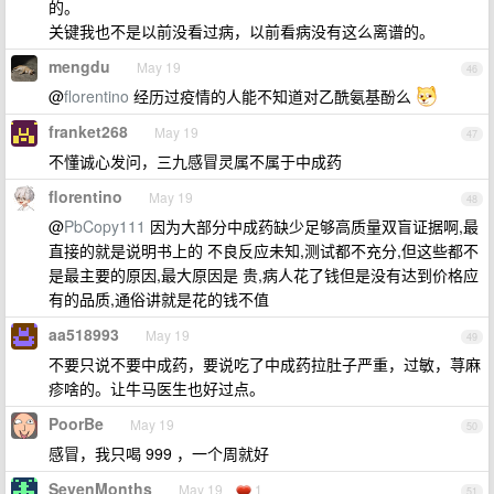
的。
关键我也不是以前没看过病，以前看病没有这么离谱的。
mengdu
May 19
46
@
florentino
经历过疫情的人能不知道对乙酰氨基酚么
franket268
May 19
47
不懂诚心发问，三九感冒灵属不属于中成药
florentino
May 19
48
@
PbCopy111
因为大部分中成药缺少足够高质量双盲证据啊,最
直接的就是说明书上的 不良反应未知,测试都不充分,但这些都不
是最主要的原因,最大原因是 贵,病人花了钱但是没有达到价格应
有的品质,通俗讲就是花的钱不值
aa518993
May 19
49
不要只说不要中成药，要说吃了中成药拉肚子严重，过敏，荨麻
疹啥的。让牛马医生也好过点。
PoorBe
May 19
50
感冒，我只喝 999 ，一个周就好
SevenMonths
May 19
1
51