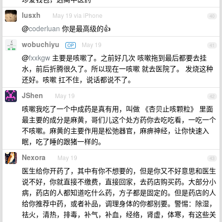
lusxh
May 19 via iPhone
40
@
coderluan
你是最高级的👍
wobuchiyu
May 19
OP
41
@
fxxkgw
主要是咳嗽了。之前好几次 咳嗽拖到最后都要去挂
水，前后折腾很久了。所以现在一咳嗽 就去医院了。 发烧这种
还好。咳嗽 扛不住，说话都说不了。
JShen
May 19
42
咳嗽我吃了一个中成药是真有用，叫做 《杏贝止咳颗粒》 里面
最主要的成分是麻黄，哥们儿这个处方药你去吃吃看，一吃一个
不咳嗽。麻黄的主要作用是松弛器官，麻痹神经，让你快速入
眠，吃了睡的跟猪一样的。
Nexora
May 19
43
医生给你开药了，其中有你不想要的，但是你又不好意思和医生
说不好，你就直接不缴费，直接回家，去药店购买药。大部分小
病，药店的人都知道吃什么药，方子都是固定的。但是药店的人
给你推荐中药，或者补品，调理身体的你都别要。警惕：除湿，
祛火，清热，排毒，补气，补血，经络，肾虚，体寒，有这些关