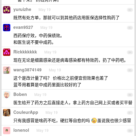
yuruizhe
May 19
82
既然有处方单，那就可以到其他药店用医保选择性购药了
evan9527
May 19
83
西药保疗效，中药保绩效。
和医生说不要中成药。
Rickkkkkkk
May 19
84
现在无论是细菌感染还是病毒感染都有特效药，扔了中药吧。
wang3874149
May 19
85
这个是改计量了吗？ 价格比之前便宜但效果也差了
蓝芩用着算是中成药里面比较好的了
Boben
May 19
86
医生给开了药方之后直接走人，拿上药方自己网上买或者买平替
CouleurApp
May 19
87
只有我感冒是啥药不吃，硬扛等自愈的吗
虽说我也很少感冒
lonenol
May 19
88