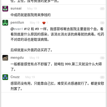
任，主任，挂号费涨的更多一点。
sunsai
May 19
17
中成药就是医院用来挣钱的
pentilun
May 19
1
18
@
evan1
#12 和 #9 一样，我感冒咳嗽去医院主要是验个血，看
看到底是什么原因的感染，该消炎消炎该抗病毒就抗病毒。吃药
不对症的话也是耽误病情。
后续就是从外面药店买药了。
mengdu
May 19
19
一般都是感觉有点不舒服了，就喝包 999,第二天就没什么大碍
了。
Cruzz
May 19
20
感冒药没有用，只能靠自己扛，难受买点感通就行了。都是安慰
剂罢了。