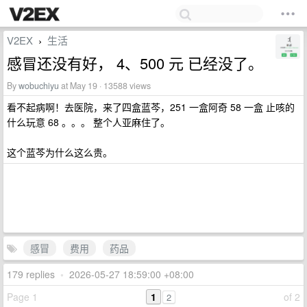
V2EX
生活
›
感冒还没有好， 4、500 元 已经没了。
By
wobuchiyu
at May 19 · 13588 views
看不起病啊！去医院，来了四盒蓝芩，251 一盒阿奇 58 一盒 止咳的
什么玩意 68 。。。 整个人亚麻住了。
这个蓝芩为什么这么贵。
感冒
费用
药品
179 replies
•
2026-05-27 18:59:00 +08:00
Page 1
1
of 2
2