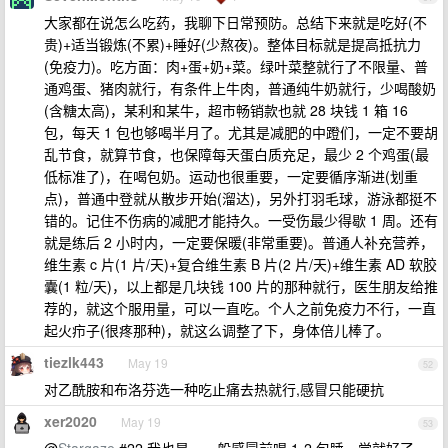
大家都在说怎么吃药，我聊下日常预防。总结下来就是吃好(不
贵)+适当锻炼(不累)+睡好(少熬夜)。整体目标就是提高抵抗力
(免疫力)。吃方面：肉+蛋+奶+菜。绿叶菜整就行了不限量、普
通鸡蛋、猪肉就行，有条件上牛肉，普通纯牛奶就行，少喝酸奶
(含糖太高)，某利和某牛，超市畅销款也就 28 块钱 1 箱 16
包，每天 1 包也够喝半月了。尤其是减肥的中蹬们，一定不要胡
乱节食，就算节食，也保障每天蛋白质充足，最少 2 个鸡蛋(最
低标准了)，在喝包奶。运动也很重要，一定要循序渐进(划重
点)，普通中登就从散步开始(溜达)，另外打羽毛球，游泳都挺不
错的。记住不伤病的减肥才能持久。一受伤最少得歇 1 周。还有
就是练后 2 小时内，一定要保暖(非常重要)。普通人补充营养，
维生素 c 片(1 片/天)+复合维生素 B 片(2 片/天)+维生素 AD 软胶
囊(1 粒/天)，以上都是几块钱 100 片的那种就行，医生朋友给推
荐的，就这个服用量，可以一直吃。个人之前免疫力不行，一直
起火疖子(很疼那种)，就这么调整了下，身体倍儿棒了。
tiezlk443
May 19
52
对乙酰胺和布洛芬选一种吃止痛去热就行,感冒只能硬抗
xer2020
May 19
53