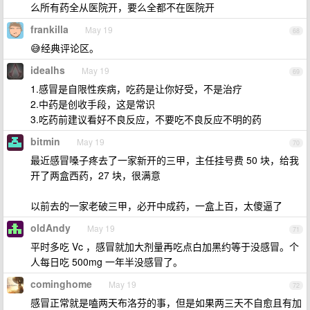
么所有药全从医院开，要么全都不在医院开
frankilla
May 19
68
😅经典评论区。
idealhs
May 19
69
1.感冒是自限性疾病，吃药是让你好受，不是治疗
2.中药是创收手段，这是常识
3.吃药前建议看好不良反应，不要吃不良反应不明的药
bitmin
May 19
70
最近感冒嗓子疼去了一家新开的三甲，主任挂号费 50 块，给我
开了两盒西药，27 块，很满意
以前去的一家老破三甲，必开中成药，一盒上百，太傻逼了
oldAndy
May 19
71
平时多吃 Vc ，感冒就加大剂量再吃点白加黑约等于没感冒。个
人每日吃 500mg 一年半没感冒了。
cominghome
May 19
72
感冒正常就是嗑两天布洛芬的事，但是如果两三天不自愈且有加