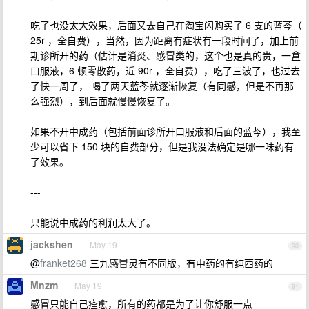
吃了也没太大效果，后面又去自己在淘宝闪购买了 6 支的蓝芩（
25r ，全自费），当然，因为距离有症状有一段时间了，加上前
期诊所开的药（估计是消炎、感冒类的，这个也是真的贵，一盒
口服液，6 顿零散药，近 90r ，全自费），吃了三波了，也过去
了快一周了， 喝了两天蓝芩就逐渐恢复（有同感，但是不再那
么强烈），到后面就慢慢恢复了。
如果不开中成药（包括前面诊所开口服液和后面的蓝芩），我至
少可以省下 150 块的自费部分，但是我没法确定是哪一味药有
了效果。
---
只能说中成药的利润太大了。
jackshen
May 19
90
@
franket268
三九感冒灵有不同版，有中药的有纯西药的
Mnzm
May 19
91
感冒只能自己痊愈，所有的药都是为了让你舒服一点