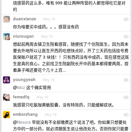
烧感冒药这么多，唯有 999 能让两种阵营的人都觉得吃它是对
的
duanxianze
May 19
63
你为啥要买中成药。。。感冒没有药
niurougan
May 19
64
想起前两周去镇卫生院看感冒，随便找了个住院医生，因为周末
要去外地所以让医生开西药吃想快点好，开了三天药包括挂号费
医保账户就花了 3 块钱！！只有西药没有中成药，现在感觉这医
生是真的良心，之前找卫生院副院长开中药基本都得要两周，捏
着鼻子喝还要花个几十上百...
youngyeah
May 19
65
@
lslcz
这个确实管用
femsdfq
May 19
66
我感冒只吃氨咖黄敏胶囊，没有特效药，只能缓解症状。
emberzhang
May 19
67
@
Nexora
早就没有不全部缴费这个说法了吧。你如果只想要处
方中的一部分药，就必须跟医生说让他改处方。否则你就只能要