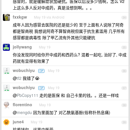
感冒的，就是缓解症状加硬抗。医保以后没多少钱啊，怎么 V2
上这么多人反对中成药，真是没想到啊。。。
fxxkgw
May 19 via Android
34
成年人因为感冒去医院的还是挺少的 至于上面有人说除了阿奇
都是智商税 我想说阿奇不算智商税但属于抗生素滥用 几乎所有
感冒都是病毒性 除了甲乙流有外其他只能硬抗
jollywang
May 19
35
你没发现同时给你开中成药和西药么? 混着一起吃, 治好了, 中成
药就有显得有效果了
wobuchiyu
May 19
OP
36
@
tf2
我错了😭
wobuchiyu
May 19
OP
37
@
PbCopy111
走的是医保 和 自己卡里的钱。。还是一样哇
florentino
May 19
38
@
mengdu
因为里面加了 对乙酰氨基酚(俗称扑热息痛)
june4
May 19
39
珍爱钱包，远离中医药