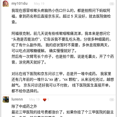
my101du
May 19
15
我现在感冒咳嗽头疼脑热小伤口什么的，都是拍照问下蚂蚁阿
福，拿到药名称后直接京东买。超过 5 天没好，就去医院做检
查。
阿福很克制，前几天说有些咳嗽咽喉痛流涕，我本来是想问它
“头孢是否能治疗”，它告诉我不要乱吃头孢，分很多种细菌的，
吃了有什么副作用。 我的症状暂时不需要，多休息观察两天，
可以吃点润喉糖缓解。 确实慢慢就好了。
然后有一次臂弯长个疖子，也是拍个图，说是毛囊炎，开了个药
膏，涂完两天就好了。
对比在线下医院和京东问诊三甲，总是开一堆中成药。 我家里
还有几年前的一堆什么“xx 通”，“xx 颗粒”，从来没吃完过，越想
越气。 京东问诊还好我可以不付款， 线下医院医生直接开单，
都不给你选择的。
lurenn
May 19
1
16
除了中成药之外
最近三甲医院的挂号费都涨价了，如果你挂了个三甲医院的副主