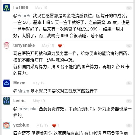
liu1996
May 19
92
@
PoorBe
我现在感冒都是喝金花清感颗粒，医院开的中成药，
一盒 50 ，基本上喝 3 天一盒半就好了，之前高烧 39 度，也是
一盒半就好了，后来有一次感冒了想试试 999 ，结果一周才
好，太慢了，而且我喝完 999 会很嗜睡，睡不醒
terrysnake
May 19
1
93
现在医院开药就和算力服务器一样，给你便宜的能治病的西药，
搭配不能治病在一边呐喊的中药。
就和国内采购算力，搞 8 台不能跑的国产算力，再加 2 台 N 卡
的算力。
Mnzm
May 19
94
@
Mnzm
基本就只需要吃对乙酰氨基酚就行了
laviris
May 19
95
@
terrysnake
西药负责疗效，中药负责利润。算力服务器也是一
样的。
yxzblue
May 19
1
96
四盒蓝芩 明摆着割你 这家医院有点坑 有句老话 西药负责治病