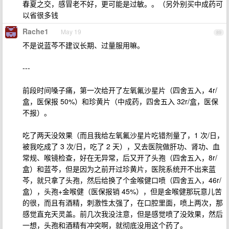
春夏之交，感冒老不好，更可能是过敏。。（另外别买中成药可
以省很多钱
Rache1
May 19
89
不是说蓝芩不建议长期、过量服用嘛。
---
前段时间嗓子痛，第一次给开了左氧氟沙星片（四舍五入，4r/
盒，医保报 50%）和珍黄片（中成药，四舍五入 32r/盒，医保
不报）。
吃了两天没效果（而且我给左氧氟沙星片吃错剂量了，1 次/日，
被我吃成了 3 次/日，吃了 2 天），又去医院做肝功、肾功、血
常规、喉镜检查，好在无异常，后又开了头孢（四舍五入，8r/
盒）和蓝芩，但是因为之前开过珍黄片，医院系统开不出来蓝
芩，就只拿了头孢，然后给换了个金喉健口喷（四舍五入，46r/
盒），头孢+金喉健（医保报销 45%），但是金喉健那玩意儿苦
的很，而且有酒精，刺激性太强了，在口腔里面，喷上两次，那
感觉直充天灵盖。前几次我没注意，但是感觉喷了没效果，然后
一想，头孢和酒精有冲突啊，就彻底没用这个药了。