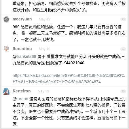
重迹象，担心病毒、细菌感染就去挂个号做检查，明确病因后按
症状开药，和医生明确说不开中药就好了。
meetyuan
May 19
73
999 感冒灵颗粒和感康，任选一个，我这几年只要有感冒的迹
象，喝一顿第二天立马就好了。感冒时间长的话就需要多喝几次
了，一盒也就十几块钱。
florentino
May 19
74
@
franket268
属于,看批准文号就能区分,Z 开头的就是中成药,三
九感冒灵的批号是:国药准字 Z44021940
https://baike.baidu.com/item/999%E6%84%9F%E5%86%92%
E7%81%B5%E9%A2%97%E7%B2%92/8304874
Ketteiron
May 19
75
@
lurenn
这说明医院的窟窿和指标已经不得不从门诊挂号费上打
主意了，真正的好医院，不会给医生塞乱七八糟的指标，门诊费
不会变，医生也不需要开中成药冲指标。一个城市几十个三甲医
院，不会全都一个德性，只有变质的才会这样，直接远离换下一
家。