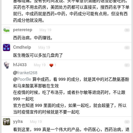
塞喉咙痛。没有长时间发烧、头不晕意识清醒的话没必要吃药。
买药也不用去药房，美团处方药都可以直接买，搜西药名字下单
就行。中成药就是西药+中药，中药成分可能有点用，但没有西
药成分他就没用。
peteretep
May 19
59
西药治病，中药赚钱。
Cmdhelp
May 19
60
医生晚饭可以多加几盘肉了
hfJ433
May 19
1
61
@
franket268
@
PoorBe
算中成药，看 999 的成分，就是其中的对乙酰氨基酚
和马来酸氯苯那敏在生效
在疫情的时候，吃了布洛芬，或者扑尔敏等退烧药时，不让跟
999 一起吃
官方也知道 999 里面的成分，如果一起吃，就会超量了，所以
当时疫情宣传的时候就是不要一起吃
yylts
May 19
62
看到这里，999 真是一个伟大的产品，中药医心，西药治病，退