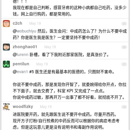
德！！！
我现在都是自己判断，感冒牙疼的这种小病都自己吃药，没多少
钱，网上自行购药，都是常用的。
c2ch
May 19
25
@
wobuchiyu
然后，医生会问：中成药怎么了？为什么不要中成
药？你是医生我是医生？一定要坚持不要中成药！
zhonghao01
May 19
26
@
lurenn
卧槽，看了下我附近那家医院，是真涨价了。
pentilun
May 19
27
@
evan1
#5 医生还是有最基本的医德的，只图财不害命。
你说不要中成药，那是发现你开智了，就委婉得给你开点，你拉
不下面子，就去交费了，科室 KPI 又完成了一点点。
你说中成药过敏，那再开万一出事了都不好看，就彻底不开了。
woodfizky
May 19
28
进医院要开药，就先跟医生说不要开中成药。尽量开西药。
现开方子打粉/自行煎煮的中药反而可以根据你的病症考虑考
虑，但是这玩意儿更是没有说明书和毒副作用说明。