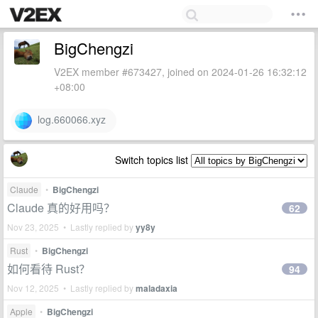
BigChengzi
V2EX member #673427, joined on 2024-01-26 16:32:12
+08:00
log.660066.xyz
Switch topics list
Claude
•
BigChengzi
Claude 真的好用吗？
62
Nov 23, 2025 • Lastly replied by
yy8y
Rust
•
BigChengzi
如何看待 Rust？
94
Nov 12, 2025 • Lastly replied by
maladaxia
Apple
•
BigChengzi