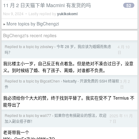
11 月 2 日天猫下单 Macmini 有发货的吗
52
Nov 9, 2024 • Lastly replied by
yukikokomi
More topics by BigChengzi
»
BigChengzi's recent replies
Replied to a topic by zdxslwy
今年 28 岁，我应该为婚姻而焦虑
4 月 10
›
日
吗？
我比楼主小一岁，自己反正有点着急。但是绝对不凑合过日子，没意
义。到时候结了婚、有了孩子、离婚，对谁都不负责。
Replied to a topic by BigcatChen
Netcatty - 开源免费的 SSH 终端软
3 月 2
›
日
件
我必须给你个大大的赞，终于找到平替了。我实在受不了 Termius 不
能导出了
Replied to a topic by wali77
如果你也有搞副业的想法，欢迎
2025 年 11 月
›
7 日
加入副业搭子群！
老哥带我一个