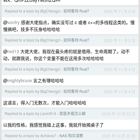
WX：QmFzZU9yYW5nZQ==
Replied to a topic by BigChengzi
如何看待 Rust？
2025 年 11 月 6 日
›
@
vonfry
感谢大佬指点，确实没写过 c 或者 c++的多线程这类的。慢
慢搞吧，技多不压身哈哈哈哈
Replied to a topic by BigChengzi
如何看待 Rust？
2025 年 11 月 5 日
›
@
red13
大佬大佬，我现在最头疼的就是借用、生命周期了。动不
动，就跟我说，你这个变量不能在这用多次哈哈哈哈
Replied to a topic by BigChengzi
如何看待 Rust？
2025 年 11 月 4 日
›
@
mightybruce
言之有理哈哈哈
Replied to a topic by BigChengzi
如何看待 Rust？
2025 年 11 月 4 日
›
这语言，得入门无数次，才能入门哈哈哈哈
Replied to a topic by Lexin914
家庭矛盾怎么解
2025 年 10 月 23 日
›
以我的性格，我感觉我碰上这事，我就开始揭桌子了
Replied to a topic by Achieve7
NAS 购买请教
2025 年 10 月 23 日
›