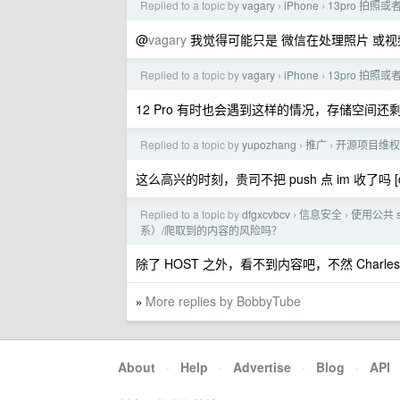
Replied to a topic by
vagary
iPhone
13pro 拍
›
›
@
vagary
我觉得可能只是 微信在处理照片 或
Replied to a topic by
vagary
iPhone
13pro 拍
›
›
12 Pro 有时也会遇到这样的情况，存储空间还剩
Replied to a topic by
yupozhang
推广
开源项目维权
›
›
这么高兴的时刻，贵司不把 push 点 im 收了吗 [
Replied to a topic by
dfgxcvbcv
信息安全
使用公共 s
›
›
系）/爬取到的内容的风险吗？
除了 HOST 之外，看不到内容吧，不然 Char
More replies by BobbyTube
»
About
·
Help
·
Advertise
·
Blog
·
API