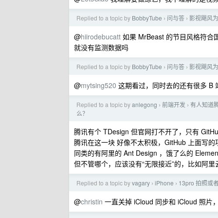
Replied to a topic by
BobbyTube
问与答
影视飓风为什
›
›
@
hiirodebucatt
如果 MrBeast 的节目风
就没有监测数据吗
Replied to a topic by
BobbyTube
问与答
影视飓风为什
›
›
@
mytsing520
这期看过，同时去的还有很多 B 站 
Replied to a topic by
anlegong
前端开发
有人知道腾
›
›
么？
腾讯有个 TDesign 但官网打不开了，只有 GitH
腾讯在这一块 好像不太积极，GitHub 上面写的项
同类的有阿里的 Ant Design ，饿了么的 Elemen
但不管哪个，应该没有“无限接近”的，比如阿里云在用
Replied to a topic by
vagary
iPhone
13pro 拍
›
›
@
christin
一直关掉 iCloud 同步和 iClou