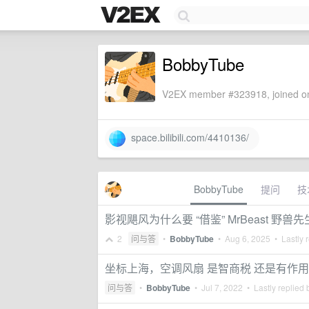
BobbyTube
V2EX member #323918, joined on
space.bilibili.com/4410136/
BobbyTube
提问
技
影视飓风为什么要 “借鉴” MrBeast 野兽先
2
问与答
•
BobbyTube
•
Aug 6, 2025
• Lastly 
坐标上海，空调风扇 是智商税 还是有作
问与答
•
BobbyTube
•
Jul 7, 2022
• Lastly replied