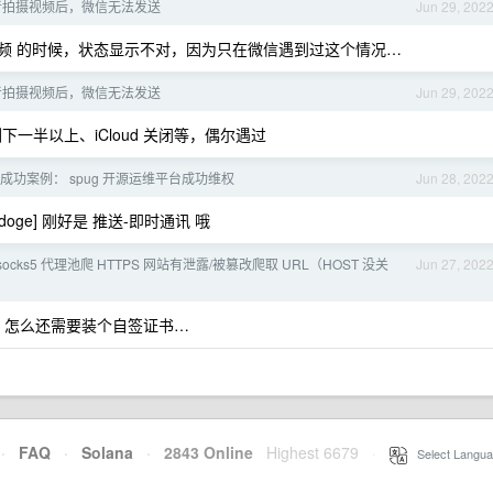
照或者拍摄视频后，微信无法发送
Jun 29, 202
视频 的时候，状态显示不对，因为只在微信遇到过这个情况…
照或者拍摄视频后，微信无法发送
Jun 29, 202
下一半以上、iCloud 关闭等，偶尔遇过
成功案例： spug 开源运维平台成功维权
Jun 28, 202
doge] 刚好是 推送-即时通讯 哦
ocks5 代理池爬 HTTPS 网站有泄露/被篡改爬取 URL（HOST 没关
Jun 27, 202
les 怎么还需要装个自签证书…
·
FAQ
·
Solana
·
2843 Online
Highest 6679
·
Select Langua