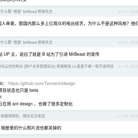
么要 “借鉴” MrBeast 野兽先生
Jul 31, 202
格符合国人审美，那国内那么多上亿观众的电台综艺，为什么不是这种风格？他
么要 “借鉴” MrBeast 野兽先生
Jul 31, 202
UP 主，说白了就是 B 站为了引进 MrBeast 的宣传
讯云的控制台 [用户业务管理后台] 管理框架 UI 是基于哪一款开源项目
Jul 18, 202
ub：
https://github.com/Tencent/tdesign
目状态也只是 beta
t
 ant design ，也做了很多定制化
照或者拍摄视频后，微信无法发送
Jun 29, 202
d 照片，相册里的什么照片流也都关掉的