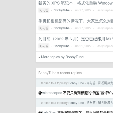
新买的 XPS 笔记本，格式化重装 Windo
问与答
•
BobbyTube
•
Jun 27, 2022
• Lastly repli
手机和相机都有的情况下，大家是怎么对
问与答
•
BobbyTube
•
Jun 27, 2022
• Lastly repli
到目前（2022 年 6 月）是否已经能用 M1/
问与答
•
BobbyTube
•
Jun 21, 2022
• Lastly repli
More topics by BobbyTube
»
BobbyTube's recent replies
Replied to a topic by
BobbyTube
问与答
影视飓风为什
›
›
@
microscopec
不要只看到标题的“借鉴”就评
Replied to a topic by
BobbyTube
问与答
影视飓风为什
›
›
@
LetsGiao
我理解要做综艺，我不理解的是视