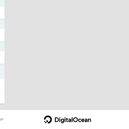
2
2
2
2
ge