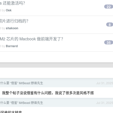
ws 还能激活吗？
22
ed by
Osk
照片进行归档的？
8
ed by
shakoon
M2 芯片的 Macbook 做前端开发了？
35
ed by
Barnard
么要 “借鉴” MrBeast 野兽先生
Jul 31, 202
论，我整个帖子没说借鉴有什么问题，我说了很多次是风格不搭
么要 “借鉴” MrBeast 野兽先生
Jul 31, 202
频风格的大转变