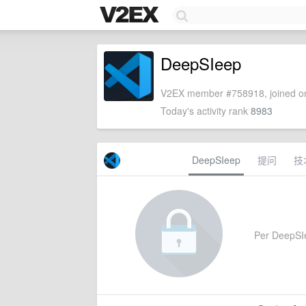
DeepSIeep
V2EX member #758918, joined on
Today's activity rank
8983
DeepSIeep
提问
技
Per DeepSIee