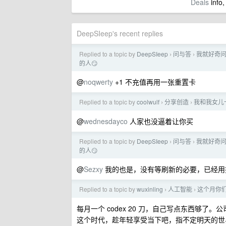
Deals
info,
DeepSIeep's recent replies
Replied to a topic by
DeepSIeep
问与答
我就好奇问
›
›
的人😏
@
noqwerty
+1 不充值再用一张重置卡
Replied to a topic by
coolwulf
分享创造
我和我女儿一
›
›
@
wednesdayco
人家也没逼着让你买
Replied to a topic by
DeepSIeep
问与答
我就好奇问
›
›
的人😏
@
Sezxy
我的也是，没有等刷新的必要，已经用
Replied to a topic by
wuxinling
人工智能
这个月你们
›
›
每月一个 codex 20 刀，自己写点东西够了
这个时代，趁年轻享受当下吧，指不定明天的世