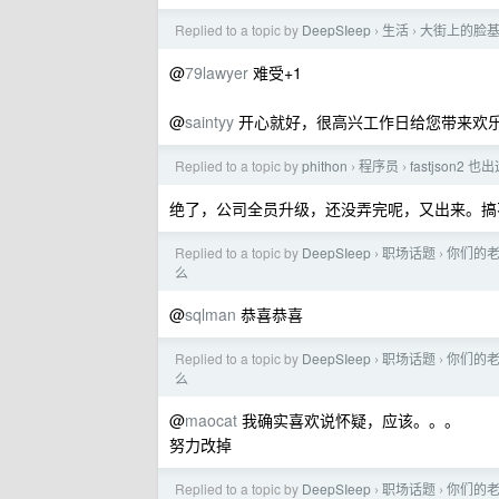
Replied to a topic by
DeepSIeep
生活
大街上的脸
›
›
@
79lawyer
难受+1
@
saintyy
开心就好，很高兴工作日给您带来欢乐🙂‍
Replied to a topic by
phithon
程序员
fastjson2
›
›
绝了，公司全员升级，还没弄完呢，又出来。搞不明白
Replied to a topic by
DeepSIeep
职场话题
你们的老
›
›
么
@
sqlman
恭喜恭喜
Replied to a topic by
DeepSIeep
职场话题
你们的老
›
›
么
@
maocat
我确实喜欢说怀疑，应该。。。
努力改掉
Replied to a topic by
DeepSIeep
职场话题
你们的老
›
›