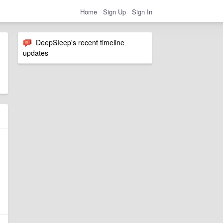
Home
Sign Up
Sign In
DeepSIeep's recent timeline
updates