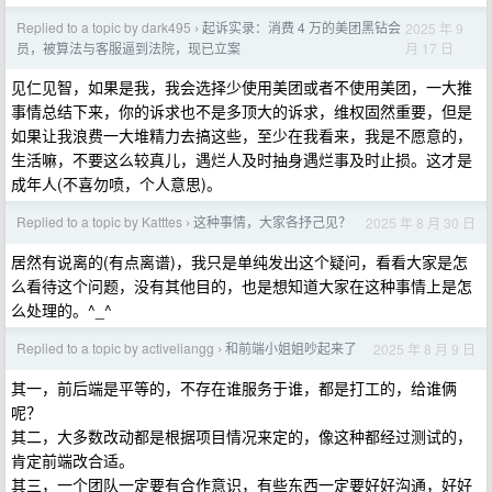
Replied to a topic by dark495
起诉实录：消费 4 万的美团黑钻会
2025 年 9
›
月 17 日
员，被算法与客服逼到法院，现已立案
见仁见智，如果是我，我会选择少使用美团或者不使用美团，一大推
事情总结下来，你的诉求也不是多顶大的诉求，维权固然重要，但是
如果让我浪费一大堆精力去搞这些，至少在我看来，我是不愿意的，
生活嘛，不要这么较真儿，遇烂人及时抽身遇烂事及时止损。这才是
成年人(不喜勿喷，个人意思)。
Replied to a topic by Katttes
这种事情，大家各抒己见？
2025 年 8 月 30 日
›
居然有说离的(有点离谱)，我只是单纯发出这个疑问，看看大家是怎
么看待这个问题，没有其他目的，也是想知道大家在这种事情上是怎
么处理的。^_^
Replied to a topic by activeliangg
和前端小姐姐吵起来了
2025 年 8 月 9 日
›
其一，前后端是平等的，不存在谁服务于谁，都是打工的，给谁俩
呢？
其二，大多数改动都是根据项目情况来定的，像这种都经过测试的，
肯定前端改合适。
其三，一个团队一定要有合作意识，有些东西一定要好好沟通，好好