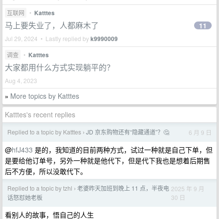
互联网
•
Katttes
马上要失业了，人都麻木了
11
Jul 29, 2024 • Lastly replied by
k9990009
调查
•
Katttes
大家都用什么方式实现躺平的？
Aug 4, 2023
More topics by Katttes
»
Katttes's recent replies
Replied to a topic by Katttes
JD 京东购物还有“隐藏通道”？🤔
6 月 9 日
›
@
hfJ433
是的，我知道的目前两种方式，试过一种就是自己下单，但
是要给他订单号，另外一种就是他代下，但是代下我也是想着后期售
后不方便，所以没敢代下。
Replied to a topic by tzhl
老婆昨天加班到晚上 11 点，半夜电
2025 年 9 月
›
30 日
话怒怼她老板
看别人的故事，悟自己的人生