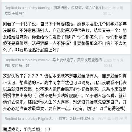
Replied to a topic by bboring
朋友结婚，没喊你，你会给他们
2025 年 9 月
›
30 日
发份子钱吗？
刚看了一个帖子说，自己下个月要结婚，感觉朋友没几个同学好多年
没联系，不好意思请别人，自己觉得活得很失败，结果又来一个：朋
友结婚没喊你，你会给他们发份子钱吗？你们都怎么了，你们都是装
傻还是真傻啊。活得洒脱一点不好吗？非要整得那么不自信？不去怎
么了，非要热脸贴冷屁股上吗？
Replied to a topic by vhellov
马上要结婚了，突然发现能邀请
2025 年 9 月
›
30 日
的朋友屈指可数
这就失败了？？？？？请帖本来就不是要发给所有人，而是发给你真
正认可、想邀请的人。高中同学当然也可以请啊，几年没联系不代表
以后就没有交集，说不定人家还会很开心你记得他呢。关系本来就是
慢慢维护出来的（当然不是热脸贴冷屁股）。至于别人怎么看，就让
他们去说吧。结婚是你人生的大喜事，别还没开始就先否定自己，开
开心心地准备才最重要，要自信一点。(还有，切记：以后记得还礼)
Replied to a topic by PilgrimSun
悬赏：寻找一枚比特币
2025 年 9 月 25 日
›
期望找到，阳光普照！！！