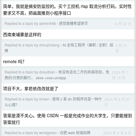
简单，我就是搞安防监控的。买个工控机 rtsp 取流分析打码，实时性
要求又不高，把画面推到小程序接口
Replied to a topic by admin948
感觉跳槽希望渺茫
4 月 22 日
›
西南柬埔寨是这样的
Replied to a topic by zhoujinliang
AI 全栈工程师（兼职 / 全职）招
4 月 21
›
日
聘
remote 吗？
Replied to a topic by dcsuibian
有没有适合二开的商城项目，免
2024 年 7
›
月 15 日
费的/付费的都行， Java +vue+uniapp
项目不大，拿若依改改就是了
Replied to a topic by cinlen
使用 c 某 dn 的程序员是一种什
2024 年 6 月 27
›
日
么心理？
答案是漠不关心。使用 CSDN 一般是完成作业的大学生，只要能搜到
答案就行
Replied to a topic by windgreen
合肥 web 前端招聘
2024 年 6 月 8 日
›