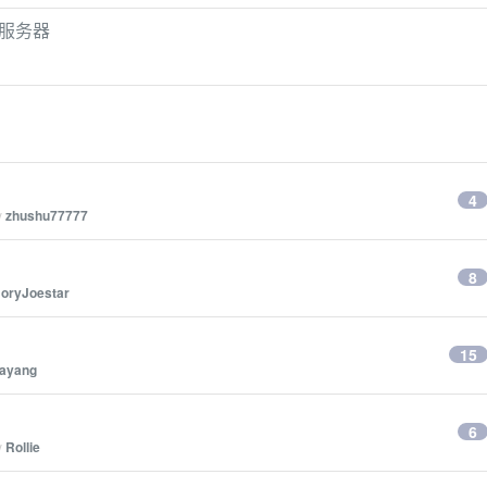
生存服务器
4
y
zhushu77777
8
JoryJoestar
15
rayang
6
y
Rollie