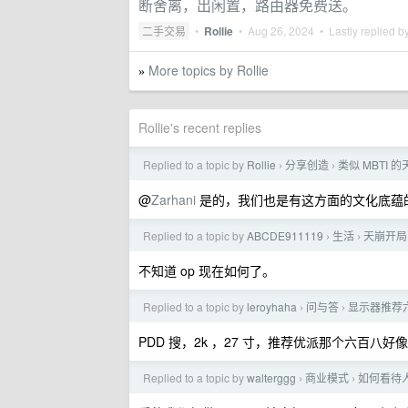
断舍离，出闲置，路由器免费送。
二手交易
•
Rollie
•
Aug 26, 2024
• Lastly replied b
More topics by Rollie
»
Rollie's recent replies
Replied to a topic by
Rollie
分享创造
类似 MBTI 
›
›
@
Zarhani
是的，我们也是有这方面的文化底蕴
Replied to a topic by
ABCDE911119
生活
天崩开局
›
›
不知道 op 现在如何了。
Replied to a topic by
leroyhaha
问与答
显示器推荐
›
›
PDD 搜，2k ，27 寸，推荐优派那个六百八好像
Replied to a topic by
walterggg
商业模式
如何看待
›
›