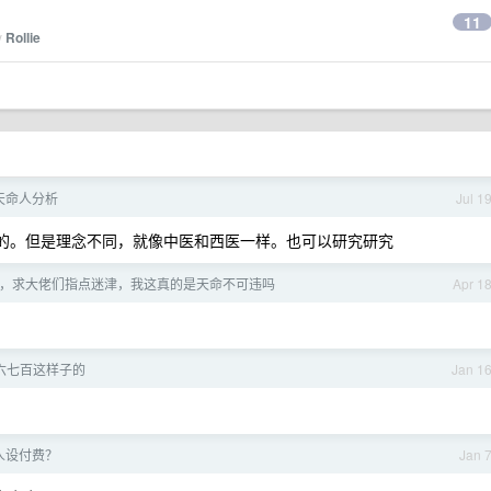
11
y
Rollie
的天命人分析
Jul 1
的。但是理念不同，就像中医和西医一样。也可以研究研究
，求大佬们指点迷津，我这真的是天命不可违吗
Apr 1
六七百这样子的
Jan 1
人设付费？
Jan 