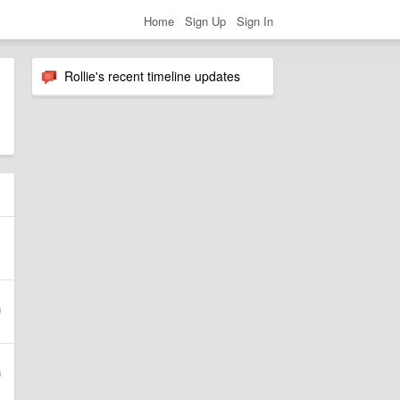
Home
Sign Up
Sign In
Rollie's recent timeline updates