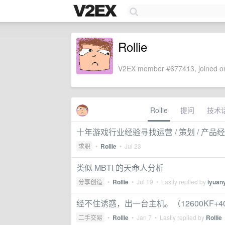
Rollie
V2EX member #677413, joined on
Rollie
提问
技术
十年游戏行业经验寻找运营 / 策划 / 产品
求职
•
Rollie
•
Jul 23
类似 MBTI 的天命人分析
分享创造
•
Rollie
•
Jul 19
• Lastly replied by
iyuan
经不住诱惑，出一台主机。（12600KF+40
二手交易
•
Rollie
•
Jan 7
• Lastly replied by
Rollie