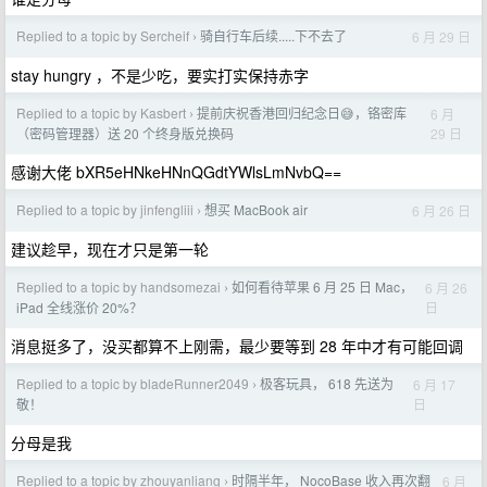
Replied to a topic by Sercheif
骑自行车后续.....下不去了
6 月 29 日
›
stay hungry ，不是少吃，要实打实保持赤字
Replied to a topic by Kasbert
提前庆祝香港回归纪念日😅，铬密库
6 月
›
29 日
（密码管理器）送 20 个终身版兑换码
感谢大佬 bXR5eHNkeHNnQGdtYWlsLmNvbQ==
Replied to a topic by jinfengliii
想买 MacBook air
6 月 26 日
›
建议趁早，现在才只是第一轮
Replied to a topic by handsomezai
如何看待苹果 6 月 25 日 Mac，
6 月 26
›
日
iPad 全线涨价 20%？
消息挺多了，没买都算不上刚需，最少要等到 28 年中才有可能回调
Replied to a topic by bladeRunner2049
极客玩具， 618 先送为
6 月 17
›
日
敬！
分母是我
Replied to a topic by zhouyanliang
时隔半年， NocoBase 收入再次翻
6 月
›