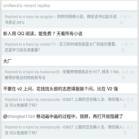
cmllwxxl's recent replies
Replied to a topic by qingrain
同样的网络小说，微信读书比起点读
7 月 17
›
日
书贵近 20%
新人用 QQ 阅读，能免费 7 天看所有小说
Replied to a topic by mode171
实习的时候到底是大厂的经历重要，
7 月 17
›
日
还是学习到东西重要？
大厂
Replied to a topic by liuwanxu05
安徽男物理类总分 677, 排名 1160,
6 月 26
›
日
推荐好就业的院校和专业
不要在 v2 上问，花钱找头部的志愿填报挨个问，比在 V2 强
Replied to a topic by maoqiucute
iOS27 上面的豆包输入法、微信输入
6 月 9
›
日
法 可以免跳转了吗？
@
zhangkai1024
移动画中画的过程中，锁屏，再打开就隐藏了
Replied to a topic by maoqiucute
iOS27 上面的豆包输入法、微信输入
6 月 9
›
日
法 可以免跳转了吗？