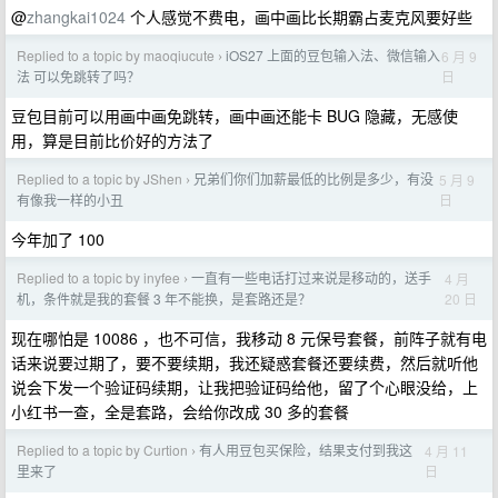
@
zhangkai1024
个人感觉不费电，画中画比长期霸占麦克风要好些
Replied to a topic by maoqiucute
iOS27 上面的豆包输入法、微信输入
6 月 9
›
日
法 可以免跳转了吗？
豆包目前可以用画中画免跳转，画中画还能卡 BUG 隐藏，无感使
用，算是目前比价好的方法了
Replied to a topic by JShen
兄弟们你们加薪最低的比例是多少，有没
5 月 9
›
日
有像我一样的小丑
今年加了 100
Replied to a topic by inyfee
一直有一些电话打过来说是移动的，送手
4 月
›
20 日
机，条件就是我的套餐 3 年不能换，是套路还是？
现在哪怕是 10086 ，也不可信，我移动 8 元保号套餐，前阵子就有电
话来说要过期了，要不要续期，我还疑惑套餐还要续费，然后就听他
说会下发一个验证码续期，让我把验证码给他，留了个心眼没给，上
小红书一查，全是套路，会给你改成 30 多的套餐
Replied to a topic by Curtion
有人用豆包买保险，结果支付到我这
4 月 11
›
日
里来了