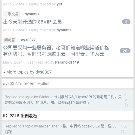
Apr 15, 2024 • Lastly replied by
ylls
二手交易
•
dys0327
出今天刚开通的 88VIP 会员
3
Apr 10, 2024 • Lastly replied by
dys0327
问与答
•
dys0327
公司要采购一些服务器，老哥们知道哪些渠道价格
20
有优势吗，暂时只考虑腾讯云，阿里云，华为云
Mar 6, 2024 • Lastly replied by
Paranoid1119
More topics by dys0327
»
dys0327's recent replies
4
Replied to a topic by WinterLord
[限时福利]HyperAPI 的新老用户们，只
›
天
要剩余额度不到 $1 的用户，都可以领取$10 体验额度
前
ID: 2216 谢谢老板
Replied to a topic by aiwoshishen
推广中转站 codex 0.09 起，送 5u
4 天
›
前
速蹬