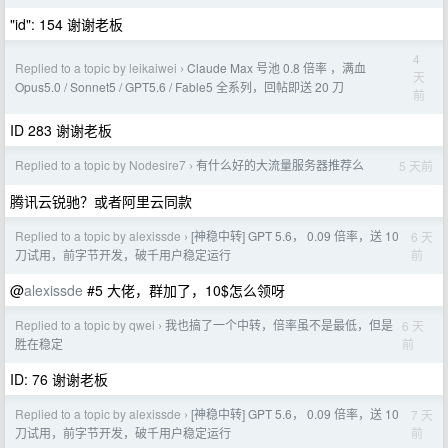
"id": 154 谢谢老板
4
Replied to a topic by leikaiwei
Claude Max 号池 0.8 倍率 ，满血
›
天
Opus5.0 / Sonnet5 / GPT5.6 / Fable5 全系列，回帖即送 20 刀
前
ID 283 谢谢老板
Replied to a topic by Nodesire7
有什么好的大流量服务器推荐么
5 天前
›
腾讯云锐驰？或者阿里云同款
Replied to a topic by alexissde
[神稳中转] GPT 5.6， 0.09 倍率，送 10
6 天
›
前
刀试用，前字节开发，破千用户稳定运行
@
alexissde
#5 大佬，群加了，10$怎么领呀
Replied to a topic by qwei
我也搞了一个中转，倍率虽不是最低，但是
6 天
›
前
胜在稳定
ID: 76 谢谢老板
Replied to a topic by alexissde
[神稳中转] GPT 5.6， 0.09 倍率，送 10
7 天
›
前
刀试用，前字节开发，破千用户稳定运行