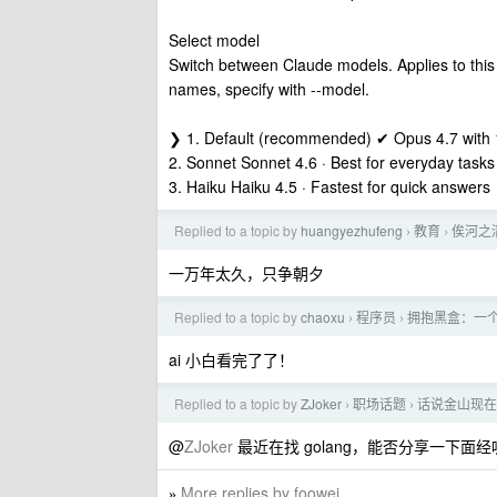
Select model
Switch between Claude models. Applies to this
names, specify with --model.
❯ 1. Default (recommended) ✔ Opus 4.7 with 
2. Sonnet Sonnet 4.6 · Best for everyday tasks
3. Haiku Haiku 4.5 · Fastest for quick answers
Replied to a topic by
huangyezhufeng
教育
俟河之
›
›
一万年太久，只争朝夕
Replied to a topic by
chaoxu
程序员
拥抱黑盒：一个研究
›
›
ai 小白看完了了！
Replied to a topic by
ZJoker
职场话题
话说金山现在
›
›
@
ZJoker
最近在找 golang，能否分享一下面经
More replies by foowei
»