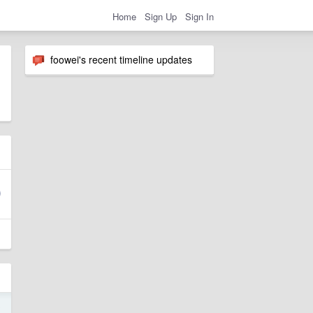
Home
Sign Up
Sign In
foowei's recent timeline updates
3