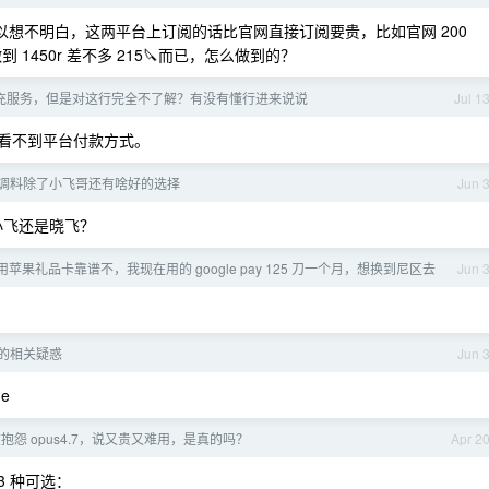
订阅的！所以想不明白，这两平台上订阅的话比官网直接订阅要贵，比如官网 200
 1450r 差不多 215🔪而已，怎么做到的？
e 代充服务，但是对这行完全不了解？有没有懂行进来说说
Jul 1
 app 看不到平台付款方式。
调料除了小飞哥还有啥好的选择
Jun 
小飞还是晓飞？
尼区用苹果礼品卡靠谱不，我现在用的 google pay 125 刀一个月，想换到尼区去
Jun 
站的相关疑惑
Jun 
e
上都在抱怨 opus4.7，说又贵又难用，是真的吗？
Apr 2
 3 种可选：