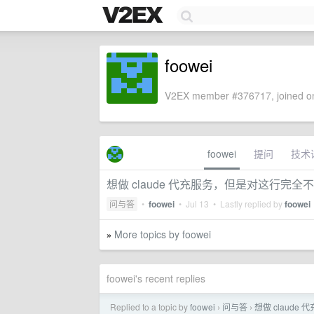
foowei
V2EX member #376717, joined on
foowei
提问
技术
想做 claude 代充服务，但是对这行完
问与答
•
foowei
•
Jul 13
• Lastly replied by
foowei
More topics by foowei
»
foowei's recent replies
Replied to a topic by
foowei
问与答
想做 claud
›
›