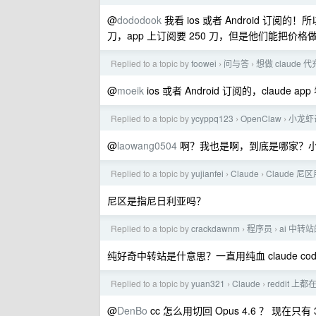
@
dododook
我看 ios 或者 Android 
刀，app 上订阅要 250 刀，但是他们能把价格做到
Replied to a topic by
foowei
问与答
想做 claud
›
›
@
moeik
ios 或者 Android 订阅的，claude
Replied to a topic by
ycyppq123
OpenClaw
小龙虾
›
›
@
laowang0504
啊？我也是啊，到底是哪家？
Replied to a topic by
yujianfei
Claude
Claude 
›
›
尼区是指尼日利亚吗？
Replied to a topic by
crackdawnm
程序员
ai 中转
›
›
纯好奇中转站是什意思？一直用纯血 claude cod
Replied to a topic by
yuan321
Claude
reddit 
›
›
@
DenBo
cc 怎么用切回 Opus 4.6 ？ 现在只有