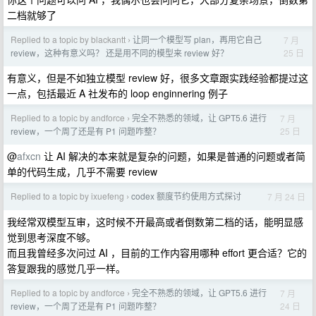
二档就够了
Replied to a topic by blackantt
让同一个模型写 plan，再用它自己
7 月
›
25 日
review，这种有意义吗？ 还是用不同的模型来 review 好？
有意义，但是不如独立模型 review 好，很多文章跟实践经验都提过这
一点，包括最近 A 社发布的 loop enginnering 例子
Replied to a topic by andforce
完全不熟悉的领域，让 GPT5.6 进行
7 月
›
25 日
review，一个周了还是有 P1 问题咋整？
@
afxcn
让 AI 解决的本来就是复杂的问题，如果是普通的问题或者简
单的代码生成，几乎不需要 review
Replied to a topic by ixuefeng
codex 额度节约使用方式探讨
7 月 24 日
›
我经常双模型互审，这时候不开最高或者倒数第二档的话，能明显感
觉到思考深度不够。
而且我曾经多次问过 AI ，目前的工作内容用哪种 effort 更合适？它的
答复跟我的感觉几乎一样。
Replied to a topic by andforce
完全不熟悉的领域，让 GPT5.6 进行
7 月
›
24 日
review，一个周了还是有 P1 问题咋整？