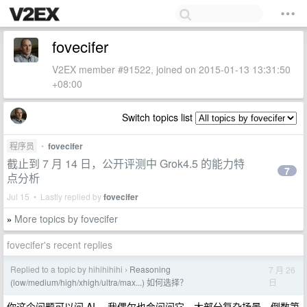
fovecifer
V2EX member #91522, joined on 2015-01-13 13:31:50
+08:00
Switch topics list
程序员
•
fovecifer
截止到 7 月 14 日，公开评测中 Grok4.5 的能力特
7
点分析
Jul 15 • Lastly replied by
fovecifer
More topics by fovecifer
»
fovecifer's recent replies
Replied to a topic by hihihihihi
Reasoning
7 月 26
›
日
(low/medium/high/xhigh/ultra/max...) 如何选择？
你这个问题可以问 AI ，我偶尔也会问问它，大部分复杂场景，倒数第