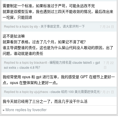
需要制定一个标准，如果标准过于严苛，可能永远改不完
就算是双模型互审，我也遇到过三四天不能收敛的情况，最后改出来
一坨屎，只能回退
Replied to a topic by sty
关于事故定责，请大家评判一下
7 月 24 日
›
这不是扯淡嘛
就算看到了表格，过去了几个月，如果记不清了呢？
谁主导调整谁的责任，这也是为什么屎山代码没人敢动的原因，出了
问题，谁动就是谁的责任
Replied to a topic by blackantt
编程能力排名是 claude fable5 > gpt
7 月 22
›
日
sol extra > claude 4.8 吗？
我经常使用 opus 和 gpt 进行互审，我的感受是 GPT 在细节上更好一
点，opus 在整体架构上更好一点。
Replied to a topic by ujujzhaos
claude 给的 100 美元需要赶快花光
7 月 21 日
›
我今天就已经用了三分之一了，而且几乎没干什么活
More replies by fovecifer
»