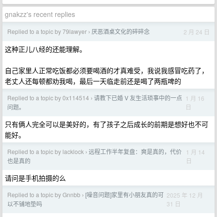
gnakzz's recent replies
Replied to a topic by 79lawyer
厌恶酒桌文化的碎碎念
2 月 24 日
›
这种正儿八经的还能理解。
自己家里人正常吃饭都必须要喝酒的才真难受，我说我感冒吃药了，
老丈人还每顿都劝我喝，最后一天临走前还是喝了两瓶啤的
Replied to a topic by 0x114514
请教下已婚 V 友生活琐事中的一点
1 月 16
›
日
问题。
只有俩人完全可以是美好的，有了孩子之后成长的前期是想好也不可
能好。
Replied to a topic by lacklock
远程工作半年复盘：爽是真的，代价
1 月 14
›
日
也是真的
请问是手机拍摄的么
Replied to a topic by Gnnbb
[噪音问题]家里有小朋友真的可
2025 年 12 月
›
31 日
以不铺地垫吗