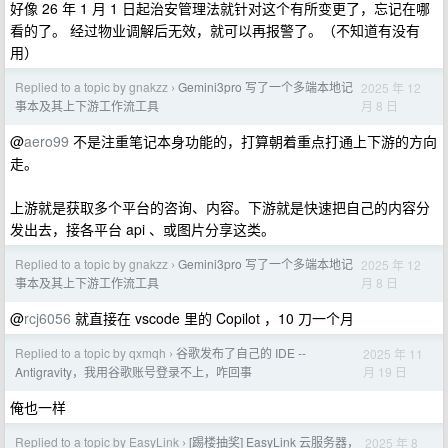
好像 26 年 1 月 1 日起治安管理法就针对这个有所变更了，忘记在哪
看的了。 经过物业调解后无效，就可以再报警了。（不知道有没有
用）
Replied to a topic by gnakzz
Gemini3pro 写了一个多端本地记
2025 年 12
›
月 8 日
事本及其上下游工作流工具
@
aero99
不是注重笔记本身功能的，打算朝着重点打通上下游的方向
走。
上游就是获取多个平台的咨询、内容。下游就是快速把自己的内容分
发出去，接各平台 api 、或图片分享这类。
Replied to a topic by gnakzz
Gemini3pro 写了一个多端本地记
2025 年 12
›
月 8 日
事本及其上下游工作流工具
@
rcj6056
就直接在 vscode 里的 Copilot ，10 刀一个月
Replied to a topic by qxmqh
谷歌发布了自己的 IDE --
2025 年 11
›
月 19 日
Antigravity，我用谷歌账号登录不上，咋回事
俺也一样
Replied to a topic by EasyLink
[踢楼抽奖] EasyLink 云服务器，
2025 年 8
›