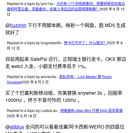
Replied to a topic by lynn1su
›
大约有 17T 的视频素材，想要转移到百度云
盘和阿里云盘，双盘备份，会被上海这边的运营商限制嘛？
2025 年 8 月 15
日
@
liuzimin
下行不用脚本刷，映射一个网盘，跑 MD5 生成
就好了
Replied to a topic by longmeier90
›
野卡打不开了，什么情况？
2025 年 8
月 12 日
目前用起来 SafePal 还行，正规瑞士银行发卡，OKX 那边
走 web3 入金，小额支付费率低于 1%。
Replied to a topic by amnaruto
›
鼠标咨询： Logi Master 换 Razer
Synapse
2025 年 8 月 3 日
买了个巴塞利斯移动版，完美替换 anywher 3s ，回报率
1000Hz ，终于不是可怜的 125Hz 。
Replied to a topic by LuoboLau
›
用硬盘柜+Mac Mini 代替 NAS 是否靠谱
2025 年 6 月 18 日
@
allblux
全闪的可以看看佳翼/阿卡西斯/WERO 的四盘位