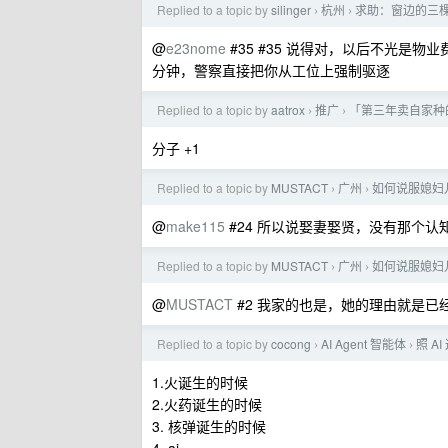
Replied to a topic by
silinger
杭州
求助：窗边的三
›
›
@
e23nome
#35 #35 说得对，以后不光是
分钟，警察直接把你从工位上强制驱逐
Replied to a topic by
aatrox
推广
「第三年卖自家种
›
›
分子 +1
Replied to a topic by
MUSTACT
广州
如何说服媳妇儿
›
›
@
make115
#24 所以说娶妻娶贤，没有那个认
Replied to a topic by
MUSTACT
广州
如何说服媳妇儿
›
›
@
MUSTACT
#2 我家的也是，她的理由就是已
Replied to a topic by
cocong
AI Agent 智能体
照 A
›
›
1.火诞生的时候
2.火药诞生的时候
3. 核弹诞生的时候