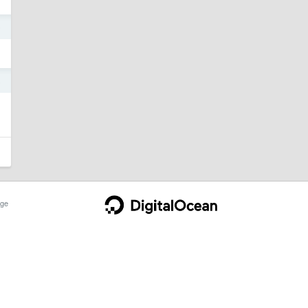
9
8
ge