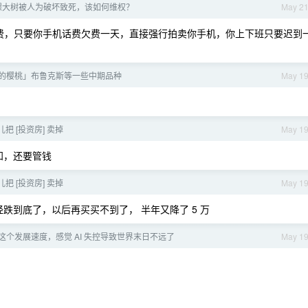
棵大树被人为破坏致死，该如何维权？
May 2
物业费，只要你手机话费欠费一天，直接强行拍卖你手机，你上下班只要迟到
的樱桃」布鲁克斯等一些中期品种
May 1
把 [投资房] 卖掉
May 1
知，还要管钱
把 [投资房] 卖掉
May 1
经跌到底了，以后再买买不到了， 半年又降了 5 万
I 这个发展速度，感觉 AI 失控导致世界末日不远了
May 1