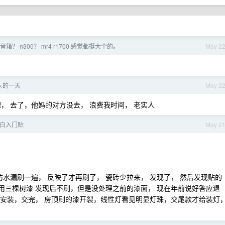
？ n300？ mr4 r1700 感觉都挺大个的。
May 2
人的一天
May 2
， 去了，他妈的对方没去， 浪费我时间， 老实人
白入门贴
May 2
防水漏刷一遍， 反映了才再刷了， 瓷砖少拉来， 发现了， 然后发现贴的
 用三棵树漆 发现后不刷，但是没处理之前的漆面， 现在年前说好答应退
才给安装，交完， 房顶刷的漆开裂，线性灯看见明显灯珠，交尾款才给装灯