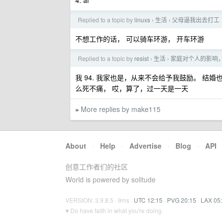
4. ai
Replied to a topic by
linuxs
生活
父母逼我出去打工
›
›
不想工作的话， 可以骑车环游， 开车环游
Replied to a topic by
resist
生活
家庭对个人的影响
›
›
我 94. 我家也是，从来不会给予我鼓励。 结
么死不痛， 哎，算了，过一天是一天
More replies by make115
»
About
·
Help
·
Advertise
·
Blog
·
API
创意工作者们的社区
World is powered by solitude
VERSION: 3.9.8.5 · 9ms ·
UTC 12:15
·
PVG 20:15
·
LAX 05
♥ Do have faith in what you're doing.