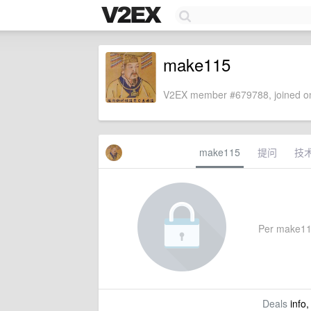
make115
V2EX member #679788, joined on
make115
提问
技
Per make115'
Deals
info,