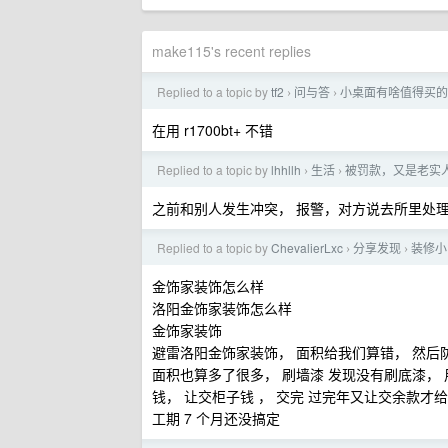
make115's recent replies
Replied to a topic by
tf2
问与答
小桌面有啥值得买的音箱
›
›
在用 r1700bt+ 不错
Replied to a topic by
lhhllh
生活
被罚款，又是老实
›
›
之前和别人发生冲突， 报警，对方说去所里处理
Replied to a topic by
ChevalierLxc
分享发现
装修小
›
›
金饰家装饰怎么样
洛阳金饰家装饰怎么样
金饰家装饰
避雷洛阳金饰家装饰， 面积给我们算错， 然后
面积也算多了很多， 刷墙漆 发现没有刷底漆，
钱， 让交柜子钱 ， 交完 过完年又让交余款
工期 7 个月还没搞定