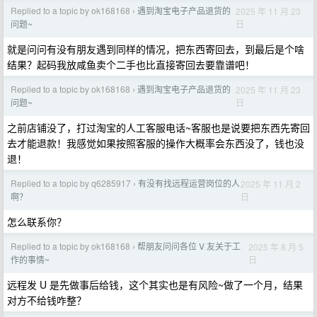
Replied to a topic by ok168168
遇到淘宝电子产品退货的
2025 年 11 月 23
›
日
问题~
就是问问有没有朋友遇到同样的情况，把东西寄回去，到最后是个啥
结果？起码我放咸鱼卖个二手也比直接寄回去要靠谱吧！
Replied to a topic by ok168168
遇到淘宝电子产品退货的
2025 年 11 月 23
›
日
问题~
之前店铺没了，打过淘宝的人工客服电话~客服也是说要把东西先寄回
去才能退款！我感觉如果按照客服的操作大概率会东西没了，钱也没
退！
Replied to a topic by q6285917
有没有找远程运营岗位的人
2025 年 11 月 2
›
日
啊？
怎么联系你？
Replied to a topic by ok168168
帮朋友问问各位 V 友关于工
2025 年 8 月 5
›
日
作的事情~
远程发 U 是先做事后给钱，这个其实也是有风险~做了一个月，结果
对方不给钱咋整？