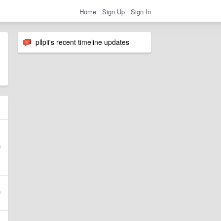
Home
Sign Up
Sign In
pllpii's recent timeline updates