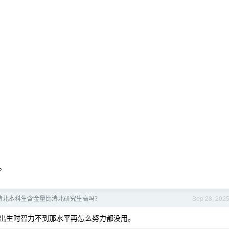
。
清北本科生含金量比清北研究生高吗？
Sep 28, 202
出生时智力不到那水平再怎么努力都没用。