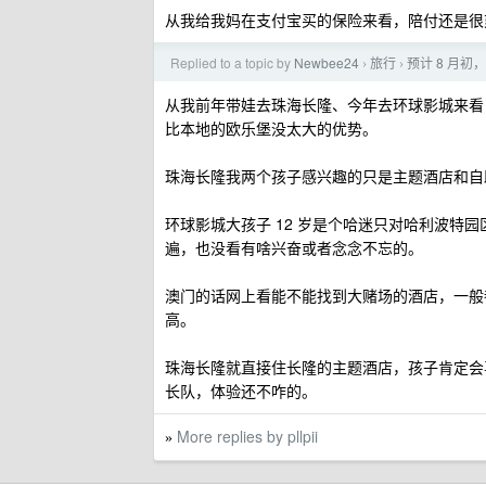
从我给我妈在支付宝买的保险来看，陪付还是很
Replied to a topic by
Newbee24
旅行
预计 8 月
›
›
从我前年带娃去珠海长隆、今年去环球影城来看
比本地的欧乐堡没太大的优势。
珠海长隆我两个孩子感兴趣的只是主题酒店和自
环球影城大孩子 12 岁是个哈迷只对哈利波特
遍，也没看有啥兴奋或者念念不忘的。
澳门的话网上看能不能找到大赌场的酒店，一般
高。
珠海长隆就直接住长隆的主题酒店，孩子肯定会
长队，体验还不咋的。
More replies by pllpii
»