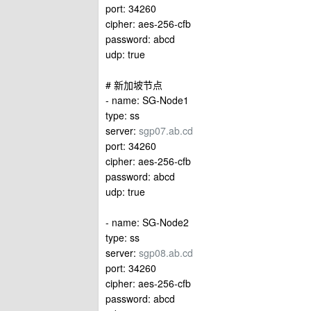
port: 34260
cipher: aes-256-cfb
password: abcd
udp: true
# 新加坡节点
- name: SG-Node1
type: ss
server:
sgp07.ab.cd
port: 34260
cipher: aes-256-cfb
password: abcd
udp: true
- name: SG-Node2
type: ss
server:
sgp08.ab.cd
port: 34260
cipher: aes-256-cfb
password: abcd