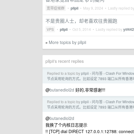
宽带症候群
•
pllpii
•
May 9, 2024
• Lastly replied b
不是贵圈人士，却老喜欢往贵圈跑
VPS
•
pllpii
•
Oct 5, 2014
• Lastly replied by
ytf44
More topics by pllpii
»
pllpii's recent replies
Replied to a topic by
pllpii
问与答
Clash For
›
›
节点采用轮询的方式。比如设定 7893 端口从所有香
@
butanediol2d
好的,非常感谢!!!
Replied to a topic by
pllpii
问与答
Clash For
›
›
节点采用轮询的方式。比如设定 7893 端口从所有香
@
butanediol2d
我换了个内核日志提示
!! [TCP] dial DIRECT 127.0.0.1:12788: connect f