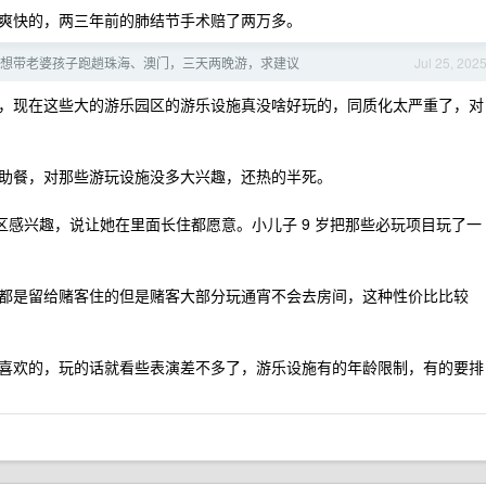
爽快的，两三年前的肺结节手术赔了两万多。
初，想带老婆孩子跑趟珠海、澳门，三天两晚游，求建议
Jul 25, 202
，现在这些大的游乐园区的游乐设施真没啥好玩的，同质化太严重了，对
助餐，对那些游玩设施没多大兴趣，还热的半死。
园区感兴趣，说让她在里面长住都愿意。小儿子 9 岁把那些必玩项目玩了一
都是留给赌客住的但是赌客大部分玩通宵不会去房间，这种性价比比较
喜欢的，玩的话就看些表演差不多了，游乐设施有的年龄限制，有的要排