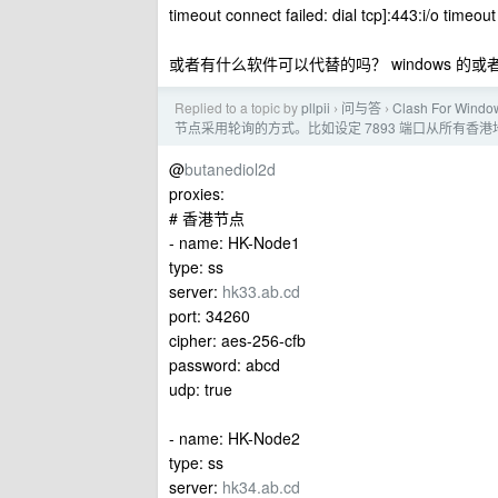
timeout connect failed: dial tcp]:443:i/o timeout
或者有什么软件可以代替的吗？ windows 的或者 
Replied to a topic by
pllpii
问与答
Clash For
›
›
节点采用轮询的方式。比如设定 7893 端口从所有香
@
butanediol2d
proxies:
# 香港节点
- name: HK-Node1
type: ss
server:
hk33.ab.cd
port: 34260
cipher: aes-256-cfb
password: abcd
udp: true
- name: HK-Node2
type: ss
server:
hk34.ab.cd