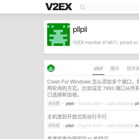
pllpii
V2EX member #74871, joined on 
pllpii
提问
技术
Clash For Windows 怎么添加
用轮询的方式。比如设定 7893 端口从所
口选择新加坡。
问与答
•
pllpii
•
Nov 22, 2025
• Lastly replied by
pll
主机放到开放式阳台行不行
问与答
•
pllpii
•
Aug 18, 2024
• Lastly replied by
A
香港家宽自带固定 ip 的疑问