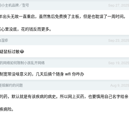
的小主机品牌／型号
Sep 27, 202
 用了一年出头无故一直重启，虽然售后免费换了主板，但是也耽误了一周时间。
不然心里没底，花的钱反而更多。
治湿疹
Sep 23, 202
疑鼠标过敏😂
的网络如何限制小孩乱开网络
Sep 19, 202
带没啥意义的，几天后搞个随身 wifi 你咋办
拒赔解约的问题
Aug 9, 202
的药，默认就是有该疾病的病史。所以网上买药，也要慎用自己名字给亲
疾病险。