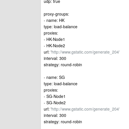
udp: true
proxy-groups:
- name: HK
type: load-balance
proxies:
- HK-Node1
- HK-Node2
url: '
http://www.gstatic.com/generate_204'
interval: 300
strategy: round-robin
- name: SG
type: load-balance
proxies:
- SG-Node1
- SG-Node2
url: '
http://www.gstatic.com/generate_204'
interval: 300
strategy: round-robin