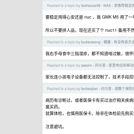
Replied to a topic by
leehaoze98
NAS
求推荐稳定
›
›
要稳定用得心安还是 nuc ，我 GMK M5
所以不要拼人品，现在还买了个 nuc11 备用
Replied to a topic by
budaoweng
健康
有没有良方
›
›
我右手母食中三指湿疹，都不知道啥过敏，很怀
Replied to a topic by
aweim
问与答
家里电信和移动
›
›
家长连小孩电子设备都无法控制了，技术手段控制宽
Replied to a topic by
fantasybei
问与答
请教个保险
›
›
病历有诊断过，或者医保卡有买过治疗相关疾病
属买药。
就算体检，也慎用医保卡，除非在体检前先购买
注意避坑。