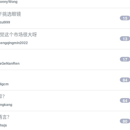
LonnyWong
于挑选眼镜
15
zui999
感觉这个市场很大呀
13
engqingmin2022
17
aGeNanRen
84
ligcm
异？
64
ngkang
语言？
80
hsjs