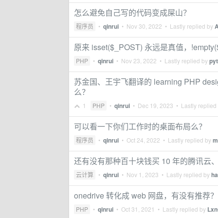
怎么避免自己写的代码变成屎山？
程序员
•
qinrui
•
Nov 30, 2022
• Lastly replied by
A
原来 isset($_POST) 永远是真值，!emp
PHP
•
qinrui
•
Nov 23, 2022
• Lastly replied by
pyt
苏金国、王宇飞翻译的 learning PHP d
么？
1
PHP
•
qinrui
•
Dec 19, 2023
• Lastly replied
可以看一下你们工作时的桌面布局么？
程序员
•
qinrui
•
Oct 24, 2022
• Lastly replied by
m
还有没有那种百十块钱买 10 年的腾讯云
云计算
•
qinrui
•
Nov 1, 2023
• Lastly replied by
ha
onedrive 转化成 web 网盘，有没有推荐？
PHP
•
qinrui
•
Oct 31, 2021
• Lastly replied by
Lxn