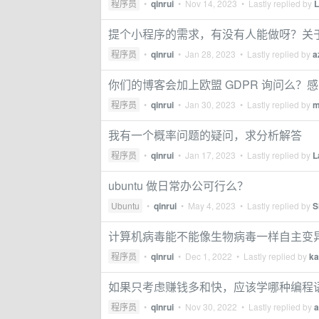
程序员
•
qinrui
•
Nov 14, 2023
• Lastly replied by
提个小程序的需求，有没有人能做呀？关
程序员
•
qinrui
•
Jan 28, 2023
• Lastly replied by
a
你们的博客会加上欧盟 GDPR 询问么？
程序员
•
qinrui
•
Jan 30, 2023
• Lastly replied by
m
我有一个概率问题的疑问，求分析解答
程序员
•
qinrui
•
Jan 17, 2023
• Lastly replied by
L
ubuntu 做日常办公可行么？
Ubuntu
•
qinrui
•
May 4, 2023
• Lastly replied by
S
计算机病毒能不能像生物病毒一样自主变
程序员
•
qinrui
•
Dec 1, 2022
• Lastly replied by
ka
如果只考虑赚钱多和快，应该学哪种编程
程序员
•
qinrui
•
Nov 30, 2022
• Lastly replied by
a