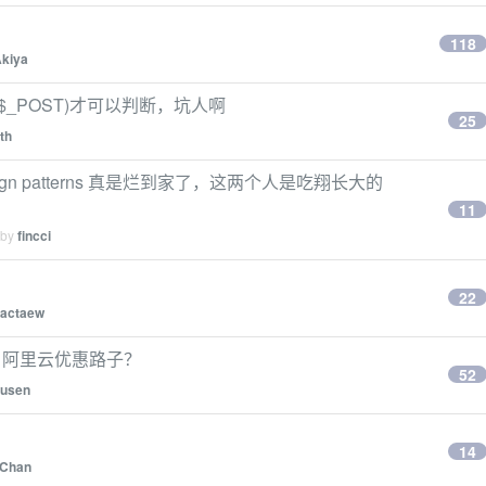
118
kiya
ty($_POST)才可以判断，坑人啊
25
th
esign patterns 真是烂到家了，这两个人是吃翔长大的
11
 by
fincci
22
actaew
、阿里云优惠路子？
52
usen
14
Chan