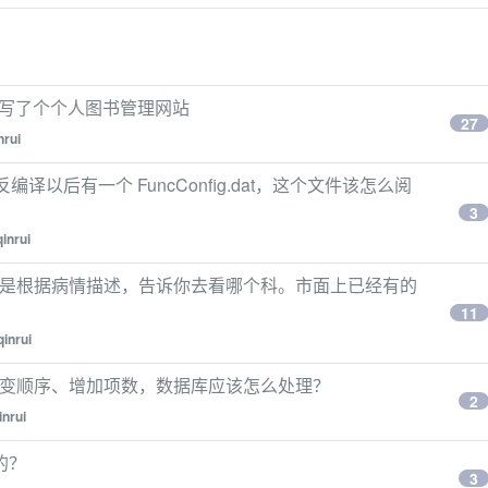
一天时间写了个个人图书管理网站
27
nrui
译以后有一个 FuncConfig.dat，这个文件该怎么阅
3
qinrui
。就是根据病情描述，告诉你去看哪个科。市面上已经有的
11
qinrui
可能改变顺序、增加项数，数据库应该怎么处理？
2
inrui
的？
3