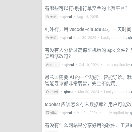
有哪些可以打榜排行拿奖金的比赛平台？
程序员
•
qinrui
•
Aug 14, 2025
纯外行，用 vscode+claude3.5，
程序员
•
qinrui
•
Jul 30, 2025
• Lastly replied by
qi
有没有人分析过高德车机版的 apk 文件？反编
读和修改呀？
Android
•
qinrui
•
Oct 10, 2024
• Lastly replied by
最急迫需要 AI 的一个功能：智能导诊
智能导诊都非常弱智，完全不能用。
OpenAI
•
qinrui
•
Mar 30, 2024
• Lastly replied by
todolist 应该怎么存入数据库？用户
数据库
•
qinrui
•
Mar 21, 2024
• Lastly replied by
q
有没有什么网站是分享好用的软件、工具