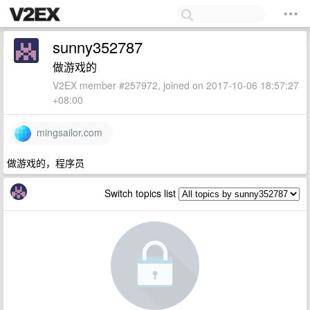
sunny352787
做游戏的
V2EX member #257972, joined on 2017-10-06 18:57:27
+08:00
mingsailor.com
做游戏的，程序员
Switch topics list