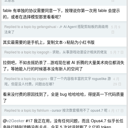
日
么意思
fable 有单独的协议需要同意一下，按理说你第一次用 fable 会提示
的，或者在选择模型那里看看呢？
Replied to a topic by gefangshuai
🎉 AI Agent 搭配剪贴板的高级用
5 月 9
›
日
法来了
其实最需要的是手机上，复制文本->粘贴为小红书版
Replied to a topic by icegogh
求助，从事游戏动漫设计相关的佬友
5 月 7 日
›
拉倒吧，不如去摇奶茶了...游戏现在被 AI 折腾的大量美术岗位都消失
了，等她能入行的时候基本没有新人的空间了
Replied to a topic by zxypro
做了一个内容极丰富的文字 roguelike 游
4 月
›
29 日
戏，但是没人付费，问题出在哪？
看来没付费的原因找到了，全是 bug 哈哈哈哈，得提高一下代码质量
了
Replied to a topic by fishlium
cursor 按次数套餐用不了 opus4.7 呢
4 月 17 日
›
@
v2Geeker
#17 我正在用，没有任何问题，而且 Opus4.7 似乎长任
务执行特别流畅没有卡点，今天 5 次对话就刷了 2 亿的 token