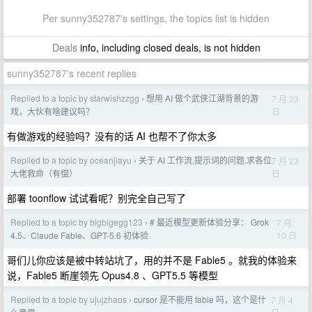
Per sunny352787's settings, the topics list is hidden
Deals
info, including closed deals, is not hidden
sunny352787's recent replies
Replied to a topic by starwishzzgg
想用 AI 做个武侠江湖背景的游
7 月 23
›
日
戏，大伙有啥建议吗？
有做游戏的经验吗？没有的话 AI 也帮不了你太多
Replied to a topic by oceanjiayu
关于 AI 工作流,提示词的问题.求各位
7 月 23
›
日
大佬救命（有偿）
部署 toonflow 试试看呢？别完全自己写了
Replied to a topic by bigbigegg123
# 最近模型更新体验分享： Grok
7 月
›
10 日
4.5、Claude Fable、GPT-5.6 初体验
哥们儿你应该是被中转站坑了，用的并不是 Fable5 。就我的体验来
说，Fable5 断崖领先 Opus4.8 、GPT5.5 等模型
Replied to a topic by ujujzhaos
cursor 是不能用 fable 吗，这个是什
7 月 4
›