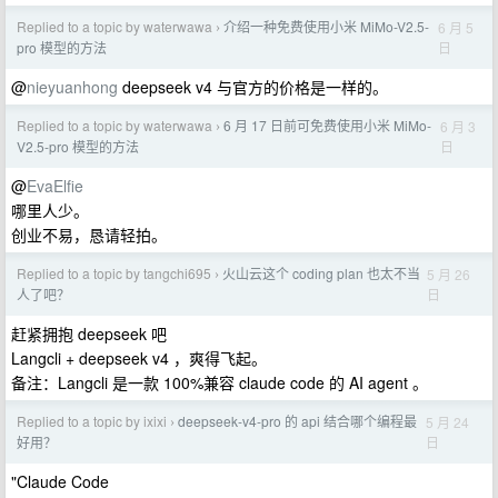
Replied to a topic by waterwawa
介绍一种免费使用小米 MiMo-V2.5-
6 月 5
›
日
pro 模型的方法
@
nieyuanhong
deepseek v4 与官方的价格是一样的。
Replied to a topic by waterwawa
6 月 17 日前可免费使用小米 MiMo-
6 月 3
›
日
V2.5-pro 模型的方法
@
EvaElfie
哪里人少。
创业不易，恳请轻拍。
Replied to a topic by tangchi695
火山云这个 coding plan 也太不当
5 月 26
›
日
人了吧？
赶紧拥抱 deepseek 吧
Langcli + deepseek v4 ，爽得飞起。
备注：Langcli 是一款 100%兼容 claude code 的 AI agent 。
Replied to a topic by ixixi
deepseek-v4-pro 的 api 结合哪个编程最
5 月 24
›
日
好用？
"Claude Code