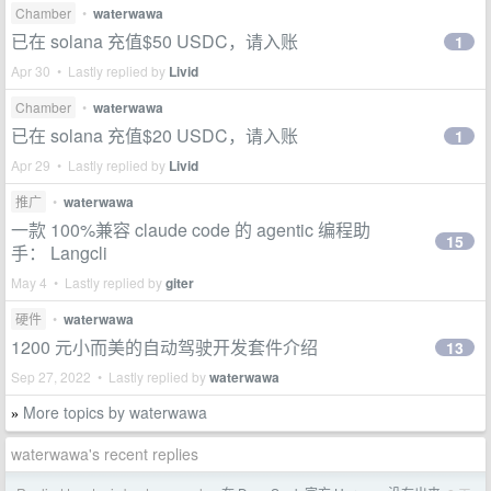
Chamber
•
waterwawa
已在 solana 充值$50 USDC，请入账
1
Apr 30 • Lastly replied by
Livid
Chamber
•
waterwawa
已在 solana 充值$20 USDC，请入账
1
Apr 29 • Lastly replied by
Livid
推广
•
waterwawa
一款 100%兼容 claude code 的 agentic 编程助
15
手： Langcli
May 4 • Lastly replied by
giter
硬件
•
waterwawa
1200 元小而美的自动驾驶开发套件介绍
13
Sep 27, 2022 • Lastly replied by
waterwawa
More topics by waterwawa
»
waterwawa's recent replies