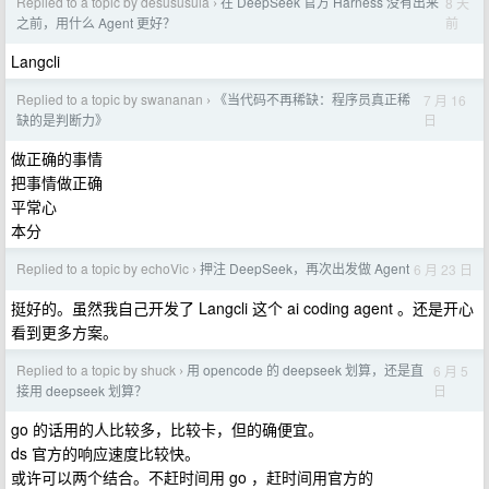
Replied to a topic by desususula
在 DeepSeek 官方 Harness 没有出来
8 天
›
前
之前，用什么 Agent 更好？
Langcli
Replied to a topic by swananan
《当代码不再稀缺：程序员真正稀
7 月 16
›
日
缺的是判断力》
做正确的事情
把事情做正确
平常心
本分
Replied to a topic by echoVic
押注 DeepSeek，再次出发做 Agent
6 月 23 日
›
挺好的。虽然我自己开发了 Langcli 这个 ai coding agent 。还是开心
看到更多方案。
Replied to a topic by shuck
用 opencode 的 deepseek 划算，还是直
6 月 5
›
日
接用 deepseek 划算？
go 的话用的人比较多，比较卡，但的确便宜。
ds 官方的响应速度比较快。
或许可以两个结合。不赶时间用 go ，赶时间用官方的