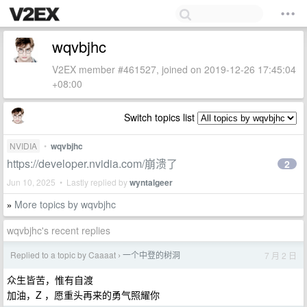
wqvbjhc
V2EX member #461527, joined on 2019-12-26 17:45:04
+08:00
Switch topics list
NVIDIA
•
wqvbjhc
https://developer.nvidia.com/崩溃了
2
Jun 10, 2025 • Lastly replied by
wyntalgeer
More topics by wqvbjhc
»
wqvbjhc's recent replies
Replied to a topic by Caaaat
一个中登的树洞
7 月 2 日
›
众生皆苦，惟有自渡
加油，Z ，愿重头再来的勇气照耀你