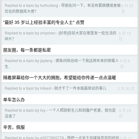
Replied to a topic by huihuilang
带朋友问一下，有没有要跳槽或者被
6 月 25
›
日
优化的数据库大佬？
"最好 35 岁以上经验丰富的专业人士" 点赞
Replied to a topic by onlychen
[好奇]目前大家在哪里发一些生活的
6 月 15
›
日
碎片？
朋友圈，每一条都是私密
Replied to a topic by jaytang
摸鱼间隙总结一下我这两年来的倒霉人
5 月 8
›
日
生.
隔着屏幕给你一个大大的拥抱，希望能给你传递一点点温暖
Replied to a topic by intoext
刚才干了一件本版最屌丝的事儿
3 月 30 日
›
单车怎么办
Replied to a topic by iixy
一个人照顾新生儿和剖腹产老婆，我也是
3 月 24
›
日
没谁了
辛苦，佩服
Replied to a topic by q2677855779
想把一点关于自媒体变现的经验
3 月 12
›