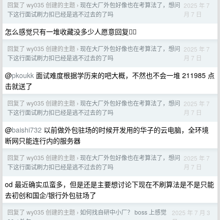
回复了 wy035 创建的主题
现在大厂外包好像也在考算法了，想问
2025 年 7
›
月 7 日
下这行面试刷力扣已经是逃不过去的了吗
怎么感觉只有一堆收藏没多少人愿意回复🤦‍♂️
回复了 wy035 创建的主题
现在大厂外包好像也在考算法了，想问
2025 年 7
›
月 7 日
下这行面试刷力扣已经是逃不过去的了吗
@
pkoukk
面试难度根据学历来的吧大概，不然也不会一堆 211985 点
击就送了
回复了 wy035 创建的主题
现在大厂外包好像也在考算法了，想问
2025 年 7
›
月 7 日
下这行面试刷力扣已经是逃不过去的了吗
@
baishi732
以前做外包驻场的时候开发用的华子的云电脑，全环境
断网只能连行内的服务器
回复了 wy035 创建的主题
现在大厂外包好像也在考算法了，想问
2025 年 7
›
月 7 日
下这行面试刷力扣已经是逃不过去的了吗
od 最近确实瓜蛮多，但是还是主要想讨论下现在不刷算法是不是只能
去初创和国企/银行外包驻场了
回复了 wy035 创建的主题
如何找自研中小厂？ boss 上感觉
2025 年 7 月 3
›