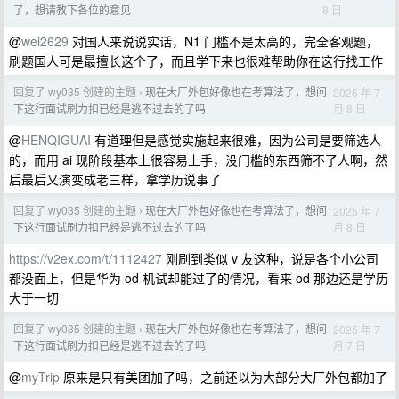
8 日
了，想请教下各位的意见
@
wei2629
对国人来说说实话，N1 门槛不是太高的，完全客观题，
刷题国人可是最擅长这个了，而且学下来也很难帮助你在这行找工作
回复了 wy035 创建的主题
现在大厂外包好像也在考算法了，想问
2025 年 7
›
月 8 日
下这行面试刷力扣已经是逃不过去的了吗
@
HENQIGUAI
有道理但是感觉实施起来很难，因为公司是要筛选人
的，而用 ai 现阶段基本上很容易上手，没门槛的东西筛不了人啊，然
后最后又演变成老三样，拿学历说事了
回复了 wy035 创建的主题
现在大厂外包好像也在考算法了，想问
2025 年 7
›
月 8 日
下这行面试刷力扣已经是逃不过去的了吗
https://v2ex.com/t/1112427
刚刷到类似 v 友这种，说是各个小公司
都没面上，但是华为 od 机试却能过了的情况，看来 od 那边还是学历
大于一切
回复了 wy035 创建的主题
现在大厂外包好像也在考算法了，想问
2025 年 7
›
月 7 日
下这行面试刷力扣已经是逃不过去的了吗
@
myTrip
原来是只有美团加了吗，之前还以为大部分大厂外包都加了