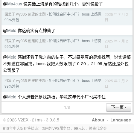
@
Ma4cus
说实话上海是真的难找到几个，更别说投了
回复了 wy035 创建的主题
如何找自研中小厂？ boss 上感觉
2025 年 7 月 2
›
日
99%外包
@
Meld
你这确实有点神仙了
回复了 wy035 创建的主题
如何找自研中小厂？ boss 上感觉
2025 年 7 月 2
›
日
99%外包
@
Meld
感谢还看了我之前的帖子，不过感觉真的是难找啊，说实话都
不知道在哪里找，boss 我把人数限制了 0-20 ，21-99 居然还是外包
公司服了
回复了 wy035 创建的主题
如何找自研中小厂？ boss 上感觉
2025 年 7 月 2
›
日
99%外包
@
Meld
个人想着还是找跳板，毕竟这年代小厂也呆不住
1/8
© 2026 V2EX · 21ms · 3.9.8.5
About
·
Language
618年中大促即将结束：国内外VPS服务器，99元起，续费代金券