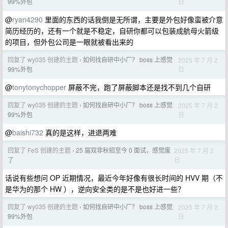
日
99%外包
@
ryan4290
里面的东西的话我倒是无所谓，主要是外包好像蛮被介意
简历经历的，还有一个就是不稳定，自研你都可以包装成航母火箭级
的项目，但外包公司是一眼就被看出来的
回复了 wy035 创建的主题
如何找自研中小厂？ boss 上感觉
2025 年 7 月 2
›
日
99%外包
@
tonytonychopper
屏蔽不完，跑了屏蔽脚本还是找不到几个自研
回复了 wy035 创建的主题
如何找自研中小厂？ boss 上感觉
2025 年 7 月 2
›
日
99%外包
@
baishi732
真的是这样，进退两难
回复了 FeS 创建的主题
25 届双非秋招至今 0 面试，感觉废
2025 年 7 月 2
›
日
了
话说有些想问 OP 近期情况，最近今年好像有很长时间的 HVV 期（不
是华为的那个 HW ），逆向安全类的是不是也好进一些？
回复了 wy035 创建的主题
如何找自研中小厂？ boss 上感觉
2025 年 7 月 2
›
日
99%外包