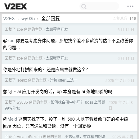
V2EX
wy035
全部回复
回复总数
146
›
›
回复了 zbe 创建的主题
太原程序开发
6 月 14 日
›
@
zbe
你要是考虑身体问题，那想找个差不多薪资的估计不会改善你
的问题...
回复了 zbe 创建的主题
太原程序开发
6 月 11 日
›
你是外地打拼回来的？还是应届生就做这个？
回复了 leonlx 创建的主题
外包 offer 二选一
2025 年 7 月 9 日
›
想问下 ai 应用开发岗的话，op 本身是有 ai 落地经验的吗
回复了 wy035 创建的主题
如何找自研中小厂？ boss 上感觉
2025 年 7 月 8
›
日
99%外包
@
Meld
这两天找了下，投了一堆 500 人以下看着像自研的初中级
java 岗位，只有送达和已读，没有一个回复😂
回复了 AmaneSuzuha 创建的主题
小弟运维，有跳槽的想法
2025 年 7 月
›