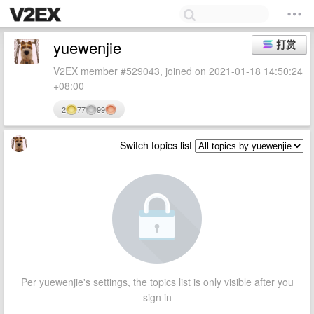
yuewenjie
打赏
V2EX member #529043, joined on 2021-01-18 14:50:24
+08:00
2
77
99
Switch topics list
Per yuewenjie's settings, the topics list is only visible after you
sign in