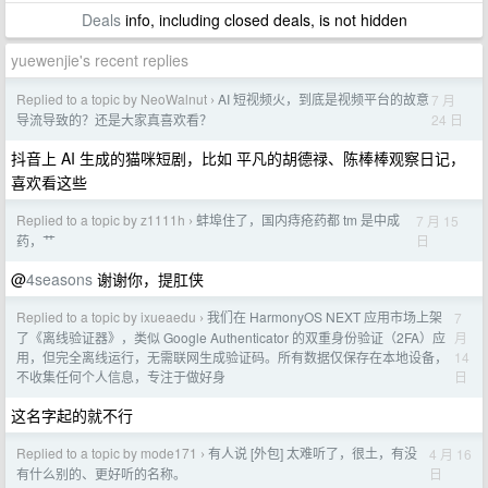
Deals
info, including closed deals, is not hidden
yuewenjie's recent replies
Replied to a topic by NeoWalnut
AI 短视频火，到底是视频平台的故意
7 月
›
24 日
导流导致的？还是大家真喜欢看？
抖音上 AI 生成的猫咪短剧，比如 平凡的胡德禄、陈棒棒观察日记，
喜欢看这些
Replied to a topic by z1111h
蚌埠住了，国内痔疮药都 tm 是中成
7 月 15
›
日
药，艹
@
4seasons
谢谢你，提肛侠
Replied to a topic by ixueaedu
我们在 HarmonyOS NEXT 应用市场上架
7
›
月
了《离线验证器》，类似 Google Authenticator 的双重身份验证（2FA）应
14
用，但完全离线运行，无需联网生成验证码。所有数据仅保存在本地设备，
日
不收集任何个人信息，专注于做好身
这名字起的就不行
Replied to a topic by mode171
有人说 [外包] 太难听了，很土，有没
4 月 16
›
日
有什么别的、更好听的名称。