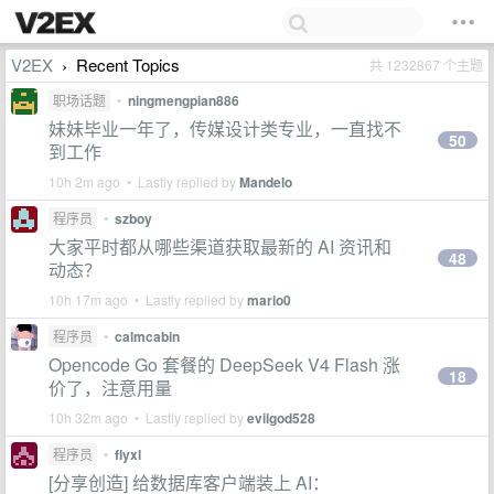
V2EX
Recent Topics
共 1232867 个主题
›
职场话题
•
ningmengpian886
妹妹毕业一年了，传媒设计类专业，一直找不
50
到工作
10h 2m ago • Lastly replied by
Mandelo
程序员
•
szboy
大家平时都从哪些渠道获取最新的 AI 资讯和
48
动态？
10h 17m ago • Lastly replied by
mario0
程序员
•
calmcabin
Opencode Go 套餐的 DeepSeek V4 Flash 涨
18
价了，注意用量
10h 32m ago • Lastly replied by
evilgod528
程序员
•
flyxl
[分享创造] 给数据库客户端装上 AI：