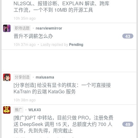
NL2SQL、报错诊断、EXPLAIN 解读、跨库
工作流，一个不到 10MB 的开源工具
10h 35m ago
职场话题
•
rearviewmirror
晋升不调薪怎么办
43
10h 37m ago • Lastly replied by
Pending
分享创造
•
malusama
[分享创造] 给没有显卡的棋友：一个可直接接
KaTrain 的云端 KataGo 服务
10h 38m ago
推广
•
WLK43
[推广]GPT 中转站，目前只做 PRO，注册免费
送 DeepSeek 调用 15 天，总额度大约 700 人
49
民币，先到先得，用完截止