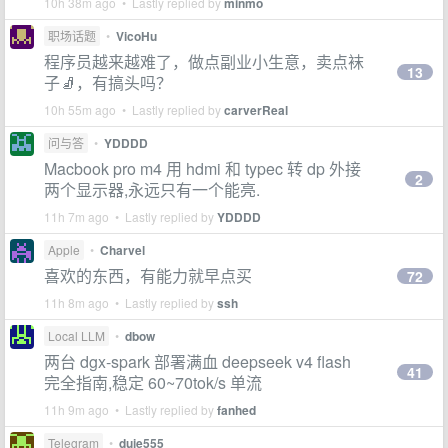
10h 38m ago • Lastly replied by
minmo
职场话题
•
VicoHu
程序员越来越难了，做点副业小生意，卖点袜
13
子🧦，有搞头吗？
10h 55m ago • Lastly replied by
carverReal
问与答
•
YDDDD
Macbook pro m4 用 hdmi 和 typec 转 dp 外接
2
两个显示器,永远只有一个能亮.
11h 7m ago • Lastly replied by
YDDDD
Apple
•
Charvel
喜欢的东西，有能力就早点买
72
11h 8m ago • Lastly replied by
ssh
Local LLM
•
dbow
两台 dgx-spark 部署满血 deepseek v4 flash
41
完全指南,稳定 60~70tok/s 单流
11h 9m ago • Lastly replied by
fanhed
Telegram
•
duie555