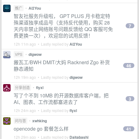
推广
•
Ai2You
智友社服务升级啦， GPT PLUS 月卡稳定特
殊渠道独享成品号（支持反代使用，购买 28
7
天内非禁止网络账号问题反馈给 QQ 客服可免
费更换一次），欢迎您的试用反馈！
12h 11m ago • Lastly replied by
Ai2You
VPS
•
digwow
搬瓦工/BWH DMIT/大妈 Racknerd Zgo 补货
46
静态通知
12h 19m ago • Lastly replied by
digwow
分享创造
•
flyxl
写了个不到 10MB 的开源数据库客户端，把
3
AI、图表、工作流都塞进去了
12h 24m ago • Lastly replied by
flyxl
问与答
•
xwhking
opencode go 套餐怎么样
41
12h 29m ago • Lastly replied by
Daitabashi