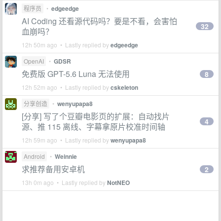
程序员
•
edgeedge
AI Coding 还看源代码吗？要是不看，会害怕
32
血崩吗？
12h 50m ago • Lastly replied by
edgeedge
OpenAI
•
GDSR
免费版 GPT-5.6 Luna 无法使用
8
12h 52m ago • Lastly replied by
cskeleton
分享创造
•
wenyupapa8
[分享] 写了个豆瓣电影页的扩展：自动找片
4
源、推 115 离线、字幕拿原片校准时间轴
12h 59m ago • Lastly replied by
wenyupapa8
Android
•
Weinnie
求推荐备用安卓机
2
13h 0m ago • Lastly replied by
NotNEO