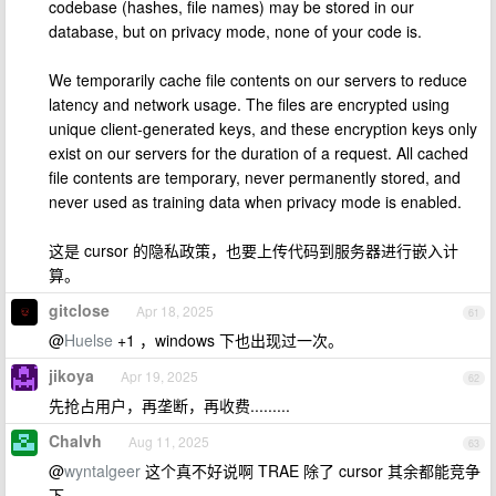
codebase (hashes, file names) may be stored in our
database, but on privacy mode, none of your code is.
We temporarily cache file contents on our servers to reduce
latency and network usage. The files are encrypted using
unique client-generated keys, and these encryption keys only
exist on our servers for the duration of a request. All cached
file contents are temporary, never permanently stored, and
never used as training data when privacy mode is enabled.
这是 cursor 的隐私政策，也要上传代码到服务器进行嵌入计
算。
gitclose
Apr 18, 2025
61
@
Huelse
+1 ，windows 下也出现过一次。
jikoya
Apr 19, 2025
62
先抢占用户，再垄断，再收费.........
Chalvh
Aug 11, 2025
63
@
wyntalgeer
这个真不好说啊 TRAE 除了 cursor 其余都能竞争
下