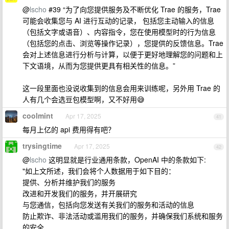
@
lscho
#39 “为了向您提供服务及不断优化 Trae 的服务，Trae
可能会收集您与 AI 进行互动的记录， 包括您主动输入的信息
（包括文字或语音）、内容指令，您在使用模型时的行为信息
（包括您的点击、浏览等操作记录），您提供的反馈信息。Trae
会对上述信息进行分析与计算，以便于更好地理解您的问题和上
下文语境，从而为您提供更具有相关性的信息。”
这一段里面也没说收集到的信息会用来训练呢，另外用 Trae 的
人有几个会选豆包模型啊，又不好用😅
coolmint
Apr 17, 2025
41
每月上亿的 api 费用得有吧？
trysingtime
Apr 17, 2025
42
@
lscho
这明显就是行业通用条款，OpenAI 中的条款如下:
"如上文所述，我们会将个人数据用于如下目的：
提供、分析并维护我们的服务
改进和开发我们的服务，并开展研究
与您通信，包括向您发送有关我们的服务和活动的信息
防止欺诈、非法活动或滥用我们的服务，并确保我们系统和服务
的安全