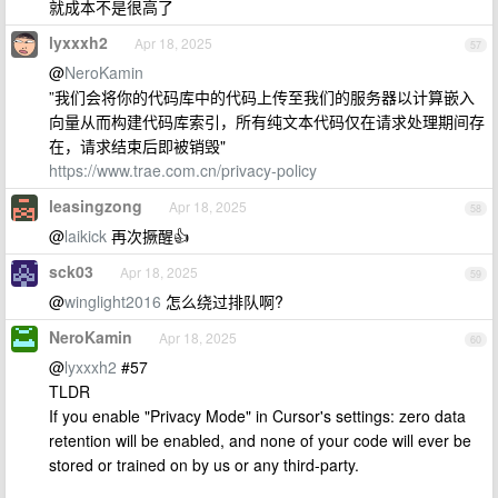
就成本不是很高了
lyxxxh2
Apr 18, 2025
57
@
NeroKamin
”我们会将你的代码库中的代码上传至我们的服务器以计算嵌入
向量从而构建代码库索引，所有纯文本代码仅在请求处理期间存
在，请求结束后即被销毁"
https://www.trae.com.cn/privacy-policy
leasingzong
Apr 18, 2025
58
@
laikick
再次撅醒👍
sck03
Apr 18, 2025
59
@
winglight2016
怎么绕过排队啊?
NeroKamin
Apr 18, 2025
60
@
lyxxxh2
#57
TLDR
If you enable "Privacy Mode" in Cursor's settings: zero data
retention will be enabled, and none of your code will ever be
stored or trained on by us or any third-party.