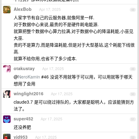
AlexBob
Apr 17, 2025
48
人家字节有自己的云服务器,就像阿里一样.
对于数据中心来说,最贵的不是硬件耗电能源.
就算把整个数据中心算力拉满,对于数据中心的降温耗能,小巫见
大巫.
贵的不是算力,而是降温耗能,但是对于大型基站,这个耗能下线很
高.
就算不给你用,也省不了多少成本.
otakustay
Apr 17, 2025
49
@
NeroKamin
#46 没说不用就等于可以用，可以用就等于哪天
想用了会用
winglight2016
Apr 17, 2025
50
claude3.7 是可以绕过排队的，大家都是聪明人，应该能猜到方
法了。
super452
Apr 17, 2025
51
还没养肥
yjd953
Apr 17, 2025
52