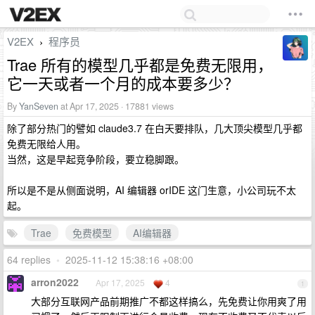
V2EX
程序员
›
Trae 所有的模型几乎都是免费无限用，
它一天或者一个月的成本要多少？
By
YanSeven
at Apr 17, 2025 · 17881 views
除了部分热门的譬如 claude3.7 在白天要排队，几大顶尖模型几乎都
免费无限给人用。
当然，这是早起竞争阶段，要立稳脚跟。
所以是不是从侧面说明，AI 编辑器 orIDE 这门生意，小公司玩不太
起。
Trae
免费模型
AI编辑器
64 replies
•
2025-11-12 15:38:16 +08:00
arron2022
Apr 17, 2025
4
1
大部分互联网产品前期推广不都这样搞么，先免费让你用爽了用