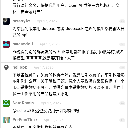
履行法律义务，保护我们用户、OpenAI 或第三方的权利、隐
私、安全或财产"
mystrylw
Apr 17, 2025
43
为啥我的版本用 doubao 或者 deepseek 之外的模型都要输入自
己的 api
macaodoll
Apr 17, 2025
44
昨晚看到别的群友发的截图,正常用都超限了,提示排队等待,或者
换模型,呵呵呵呵,这是要开始宰人了.
hellopz
Apr 17, 2025
45
不是各位哥们，免费的也得骂吗，就算后期收费了，前期也没影
响到你什么啊。关于隐私问题，我个人觉得没有采集数据（一个
IDE 采集数据干啥），觉得会暗中采集数据的可以不用，世界上
多一个你不用的产品也没关系吧
NeroKamin
Apr 17, 2025
46
@
lscho
#39 这也没说用于训练模型呀
PerFectTime
Apr 17, 2025
47
不付费，那么你的数据就是盈利点