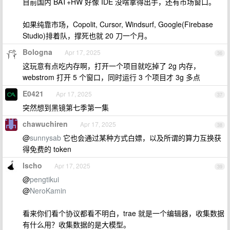
目前国内 BAT+HW 好像 IDE 没啥拿得出手，还有市场窗口。
如果纯靠市场，Copolit, Cursor, Windsurf, Google(Firebase
Studio)排着队，撑死也就 20 刀一个月。
Bologna
Apr 17, 2025
36
这玩意有点吃内存啊，打开一个项目就吃掉了 2g 内存，
webstrom 打开 5 个窗口，同时运行 3 个项目才 3g 多点
E0421
Apr 17, 2025
37
突然想到黑镜第七季第一集
chawuchiren
Apr 17, 2025
38
@
sunnysab
它也会通过某种方式白嫖，以及所谓的算力互换获
得免费的 token
lscho
Apr 17, 2025
39
@
pengtikui
@
NeroKamin
看来你们看个协议都看不明白，trae 就是一个编辑器，收集数据
有什么用？收集数据的是大模型。