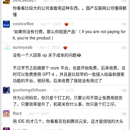
JimLee0921
Apr 17, 2025
16
你看看比较大的公司谁敢用这种东西。。国产互联网公司懂得都
懂
coolcoffee
Apr 17, 2025
12
17
“如果你没有付费，那么你就是产品”（ If you are not paying for
it, you're the product ）
sunnysab
Apr 17, 2025
1
18
没有一个人回答 op 关于成本的问题😂
不过字节之前搞那个 coze 平台，也是开始免费，后来收费，当
时可以免费使用 GPT-4 ，并且是比较早的一批接入绘画和搜索
功能的平台，很好用。后来收费了我就没有用过了
guchengzhihuan
Apr 17, 2025
19
作为公司码农，你只是个打工的，只要公司不禁止免费用就完
了，只要效率提升了，机密关你什么事，你只是个打工仔。
Rat3
Apr 17, 2025
20
用 IDE 的才几个，你看看豆包和腾讯元宝，这才是烧钱的大头