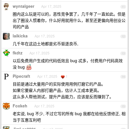
wyntalgeer
Apr 17, 2025
11
圈内这么玩是可以的，恶性竞争罢了，几千年了一直如此。但是
出了圈没人惯着你，什么好用就用什么，甚至还更偏向用创业公
司的产品
laikicka
Apr 17, 2025
12
几千年在这边土地都是劣币驱逐良币,
fkdtz
Apr 17, 2025
13
以后免费用户生成的代码低效且 bug 忒多，付费用户代码高效
没 bug
Pipecraft
Apr 17, 2025
1
14
目前是通过大量用户的实际使用用例打磨它的产品。
如果它要雇人内部打磨产品，估计人工成本更高。
这么多人帮他测试，提升产品能力，应该是反而赚到了。
Foxkeh
Apr 17, 2025
15
老实说, bug 不少, 不过它写的所有 bug 我都在给他反馈修正, 相
当于互惠互利吧