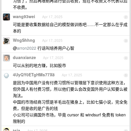
习惯了，然后再限制再进行会员收费，现在不收费又不代表以后
不收费。
wang93wei
Apr 17, 2025
2
可能是要收集数据给自己的模型做训练吧……不一定那么在乎成
本的
WngShhng
Apr 17, 2025
3
@
arron2022
行话叫培养用户心智
duanxianze
Apr 17, 2025
4
可以从别的地方赚，比如股市
4UyQY0ETgHMs77X8
Apr 17, 2025
5
是因为中国用户没有付费习惯所以管理层下意识使用这种方法，
但外国人有付费习惯，所以他们要么会改变国外用户认知要么被
淘汰。
中国的市场经商习惯是羊毛出在猪身上，比如七猫小说，完全免
费，但是收的是广告的钱
小公司可以搞国外市场，毕竟 cursor 和 windsurf 免费有 token
限制的
tsja
Apr 17, 2025