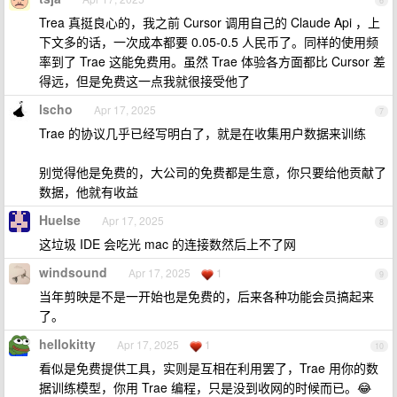
6
Trea 真挺良心的，我之前 Cursor 调用自己的 Claude Api ，上
下文多的话，一次成本都要 0.05-0.5 人民币了。同样的使用频
率到了 Trae 这能免费用。虽然 Trae 体验各方面都比 Cursor 差
得远，但是免费这一点我就很接受他了
lscho
Apr 17, 2025
7
Trae 的协议几乎已经写明白了，就是在收集用户数据来训练
别觉得他是免费的，大公司的免费都是生意，你只要给他贡献了
数据，他就有收益
Huelse
Apr 17, 2025
8
这垃圾 IDE 会吃光 mac 的连接数然后上不了网
windsound
Apr 17, 2025
1
9
当年剪映是不是一开始也是免费的，后来各种功能会员搞起来
了。
heIIokitty
Apr 17, 2025
1
10
看似是免费提供工具，实则是互相在利用罢了，Trae 用你的数
据训练模型，你用 Trae 编程，只是没到收网的时候而已。😂