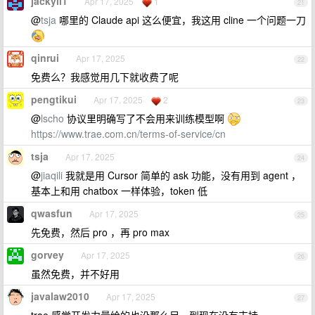
jackyli1
Apr 17, 2025
1
21
@
tsja
哪里的 Claude api 这么便宜，我这用 cline 一个问题一刀
qinrui
Apr 17, 2025
22
免费么？我感觉用几下就收费了呢
pengtikui
Apr 17, 2025
2
23
@
lscho
协议里明确写了不会用来训练模型啊
https://www.trae.com.cn/terms-of-service/cn
tsja
Apr 17, 2025
24
@
jiaqili
我就是用 Cursor 简单的 ask 功能，没有用到 agent ，
基本上和用 chatbox 一样体验，token 低
qwasfun
Apr 17, 2025
25
先免费，然后 pro ，再 pro max
gorvey
Apr 17, 2025
26
虽然免费，并不好用
javalaw2010
Apr 17, 2025
27