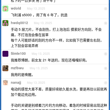
松下的一百多块 用了块十年了
wdold
May 13, 2025
3
飞利浦 s5000 ，用了有 6 年了，抗造
hwdq0012
May 13, 2025
4
手动 5 层刀片，不会刮伤，打上泡泡后 摸索好方向刮，不会
痛，不打泡泡会像在拔草
每个人可能舒适的刮的方向不一样，比如我下巴需要左右刮，
上下刮会容易弄疼
Simle100
May 13, 2025
5
我推荐博朗，前女友 21 年送的，现在还嘎嘎好用。
mzfbwu
May 13, 2025
6
我用的是唤醒。
nanajj
May 13, 2025
7
电动的感觉大差不差，质量好续航久能水洗，要是再往以前就再
加个能边充边用。
手动的关键是别顺着刀片的方向移动，着急的时候容易出现这种