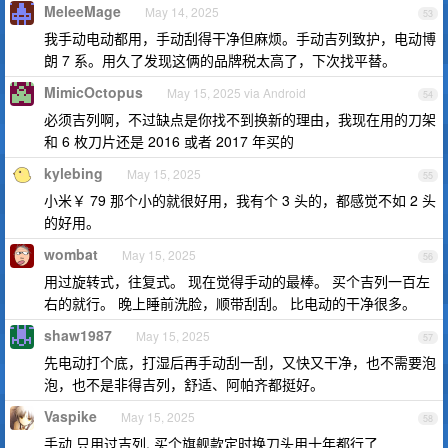
MeleeMage
May 14, 2025
53
我手动电动都用，手动刮得干净但麻烦。手动吉列致护，电动博
朗 7 系。用久了发现这俩的品牌税太高了，下次找平替。
MimicOctopus
May 15, 2025 via Android
54
必须吉列啊，不过缺点是你找不到换新的理由，我现在用的刀架
和 6 枚刀片还是 2016 或者 2017 年买的
kylebing
May 15, 2025
55
小米￥ 79 那个小的就很好用，我有个 3 头的，都感觉不如 2 头
的好用。
wombat
May 15, 2025
56
用过旋转式，往复式。 现在觉得手动的最棒。 买个吉列一百左
右的就行。 晚上睡前洗脸，顺带刮刮。 比电动的干净很多。
shaw1987
May 15, 2025
57
先电动打个底，打湿后再手动刮一刮，又快又干净，也不需要泡
泡，也不是非得吉列，舒适、阿帕齐都挺好。
Vaspike
May 15, 2025
58
手动 只用过吉列, 买个旗舰款定时换刀头用十年都行了