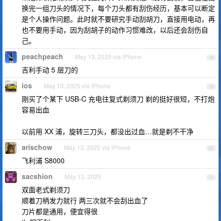
换完一组刀头的情况下，每个刀头都有刮伤经历，基本可以断定
是个人操作问题。此时就不要研究手动刮胡刀，直接用电动，再
也不要用手动，因为刮胡子的动作习惯难改，以后还会刮伤自
己。
peachpeach
May 13, 2025 via iPhone
18
吉利手动 5 层刀的
ios
May 13, 2025 via iPhone
19
刚买了个某下 USB-C 充电往复式剃须刀 剃的挺好很短，不打炮
容易出血
以前用 XX 浦，旋转三刀头，都没出过血…就是剃不干净
arischow
May 13, 2025 via iPhone
20
飞利浦 S8000
sacshion
May 13, 2025
21
双面老式剃须刀
顺着刀柄发力就行 两三次就不会刮出血了
刀片都是通用，便宜得很