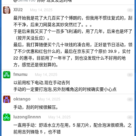
XIU2
May 14, 2025
43
最开始我是花了大几百买了个博朗的，但我用不惯往复式的，刮
不干净，后来刀网莫名其妙突然烂了。。。
于是后来我又买了个一百多飞利浦的，用了几年，后来也是坏了
（按开关没反应）。
最后，我打算随便买个几十块钱的凑合用，正好是节日活动，领
了不少优惠和红包什么的，最后在京东买了个原价 39.9 ，实付
22 的惠寻，目前用了一年半了，到也没发现什么不好用的地
方，感觉还是很划算的。
fmumu
May 14, 2025
44
以前用松下电动,现在手动吉列
手动的一定要打泡泡,另外刮嘴角这的时候确实要小心点
oktango
May 14, 2025
45
手动，刮的时候很解压。
luzonglinnnn
May 14, 2025
46
一直用手动：舒适水立方在用，5 层刀片，配合泡沫很顺滑。之
前用吉列锋隐 5 ，也不错