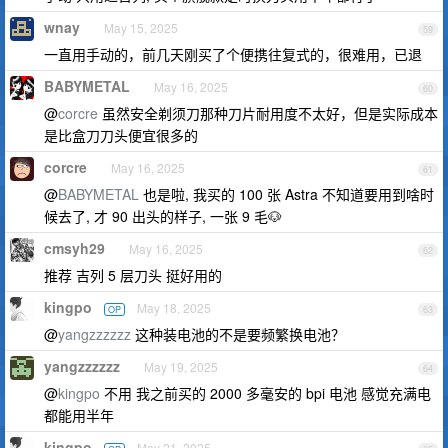
wnay
May 15, 2025
59
一直用手动的，前几天刚买了个便携往复式的，很难用，已退
BABYMETAL
May 16, 2025
60
@
corcre
虽然安全剃须刀那种刀片耐用度不太好，但是实际成本
是比盒刀刀头便宜很多的
corcre
May 16, 2025
61
@
BABYMETAL
也是啦, 我买的 100 张 Astra 不知道要用到啥时
候去了, 才 90 出头的样子, 一张 9 毛🐶
cmsyh29
May 16, 2025
62
推荐 吉列 5 层刀头 挺好用的
kingpo
May 18, 2025
OP
63
@
yangzzzzzz
这种装电池的不是要频繁换电池？
yangzzzzzz
May 19, 2025
64
@
kingpo
不用 我之前买的 2000 多毫安的 bpi 电池 感觉充满电
都能用半年
kingpo
May 21, 2025