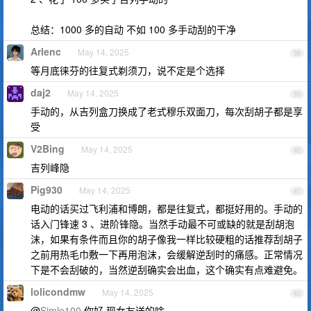
总结：1000 多的自动 不如 100 多手动刮的干净
Arlenc
May 14, 2025
38
等月底徕芬的往复式剃须刀，说不定是个选择
daj2
May 14, 2025
39
手动的，从吉列盒刀换成了老式穆乐双面刀，每次刮胡子都是享
受
V2Bing
May 14, 2025
40
吉列峰隐
Pig930
May 14, 2025
41
电动的话买过飞利浦和博朗，都是往复式，都挺好用的。手动的
话入门锋速 3 、进阶锋隐。当然手动最不可或缺的就是刮胡泡
沫，如果有条件而且你的胡子像我一样比较硬粗的话推荐刮胡子
之前用热毛巾敷一下再用泡沫，会缓解逆刮时的痛感。正常情况
下是不会刮破的，当然逆刮确实会出血，这个确实有点难避免。
lolicondmw
May 14, 2025
42
@
Simle100
你好 现女友送的啥