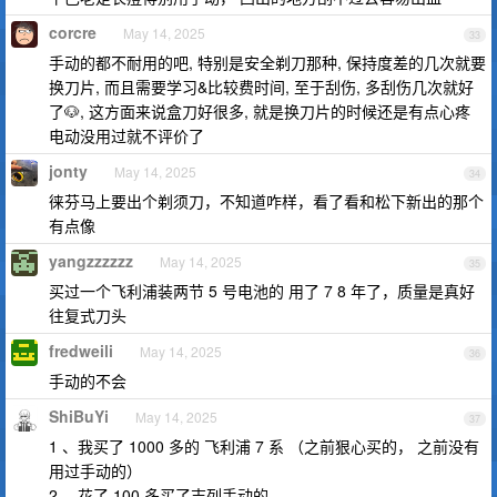
corcre
May 14, 2025
33
手动的都不耐用的吧, 特别是安全剃刀那种, 保持度差的几次就要
换刀片, 而且需要学习&比较费时间, 至于刮伤, 多刮伤几次就好
了🐶, 这方面来说盒刀好很多, 就是换刀片的时候还是有点心疼
电动没用过就不评价了
jonty
May 14, 2025
34
徕芬马上要出个剃须刀，不知道咋样，看了看和松下新出的那个
有点像
yangzzzzzz
May 14, 2025
35
买过一个飞利浦装两节 5 号电池的 用了 7 8 年了，质量是真好
往复式刀头
fredweili
May 14, 2025
36
手动的不会
ShiBuYi
May 14, 2025
37
1 、我买了 1000 多的 飞利浦 7 系 （之前狠心买的， 之前没有
用过手动的）
2 、花了 100 多买了吉列手动的