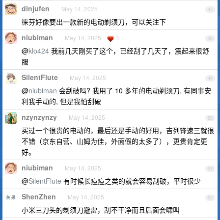
dinjufen
May 14, 2025
47
徕芬好像要出一款新的电动剃须刀，可以关注下
niubiman
May 14, 2025
1
48
@
klo424
我前几天刚买了这个，已经刮了几天了，震起来很舒
服
SilentFlute
May 14, 2025
49
@
niubiman
会刮破吗? 我用了 10 多年的电动剃须刀, 有同事安
利我手动的, 但是我怕刮破
nzynzynzy
May 14, 2025
50
买过一个很贵的电动的，最后还是手动的好用，吉列锋速三就很
不错（京东自营、山姆为佳，外面假的太多了），更贵肯定更
好。
niubiman
May 14, 2025
51
@
SilentFlute
有时候长痘痘之类的就会容易刮破，平时很少
ShenZhen
May 14, 2025
52
小米三刀头的剃须刀避雷，刮不干净而且后面会啸叫