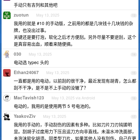
手动只有吉列和其他吧
zuotun
May 13, 2025
13
我用的就是 #10 的手动版，之前用的都是几块钱十几块钱的杂
牌，也没出过事。
关键还是要打泡，软化之后才方便刮。另外尽量不要逆刮，这个
是真容易出血，顺着来随便搞。
030
May 13, 2025
14
电动选 typec 头的
Ethan24067
May 13, 2025
15
一直都是用的电动，以前刮的很干净，最近发现有胡青，怎么都
刮不干净，是不是不上手动的没辙了？
MacTavish123
May 13, 2025 via Android
16
电动的，我用的是使用两节 5 号电池的。
YaakovZiv
May 13, 2025
17
我用的手动的，手动刮伤的因素有多种。比如刀片刀刃钝搓明
显。刮胡子过度用力下压且运刀方向非直线。未温水冲洗面部，
未泡沫软化胡须。同类型刀片，如果其他人没有刮伤，自己在更