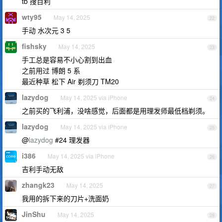
tb 搜百利
wty95
May 14, 2025
22
手动 水次元 3 5
fishsky
May 14, 2025
23
手工总是容易不小心割到出血
之前用过 博朗 5 系
最近种草 松下 Air 剃须刀 TM20
lazydog
May 14, 2025 via iPhone
24
之前买的飞利浦，没啥感觉，后面都是用理发师最低档剃须。
lazydog
May 14, 2025 via iPhone
25
@
lazydog
#24 理发器
i386
May 14, 2025 via iPhone
26
吉利手动无敌
zhangk23
May 14, 2025
27
我用的拆下来的刀片+洗面奶
JinShu
May 14, 2025
28