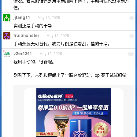
情况。着急的话还是用电动蹭两下得了，手动再快也没电动方
便。
jjtang11
May 13, 2025
8
实测还是手动的干净
fruitmonster
May 13, 2025
9
手动永远无可替代，我刀片倒是逆着刮，挂的干净，
v2er4241
May 13, 2025
10
我用手动的，很舒服。
刚看了下，吉列和博朗出了个联名款混动，op 买了试试呀🤭