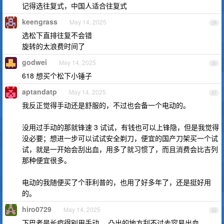
记得选往复式，中国人适合往复式
keengrass
May 14, 2025
29
选松下直排往复不会错
旋转的太浪费时间了
godwei
May 14, 2025
30
618 想买个松下小锤子
aptandatp
May 14, 2025
31
我反正觉得手动还是舒服的，不过也会备一个电动的。
没用过手动的那就锋速 3 试试，有钱也可以上锋隐，但是我觉得
没必要；想进一步可以试试安全剃刀，便宜的国产刀架买一个试
试，就是一开始会刮出血，用多了就习惯了，而且消费会比吉列
那种便宜很多。
电动的我随便买了个菲利普的，也用了好多年了，还是挺好用
的。
hiro0729
May 14, 2025
32
下巴老是长痘得别用手动， 凸出的地方刮不过去容易出血