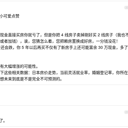
2
多小可爱点赞
金直接买房你就亏了，但是你把 4 线房子卖掉刚好买 2 线房子（我也
或者加钱），诶，您猜怎么着，您把赖房置换成好房，一分钱没花！
还会跌，你 5 年以后再买不仅有了新房手上还可能富余 30 万现金，多了
有大幅增涨的可能性。
下这些相关数据：日本房价走势，当前灵活就业率，婚姻登记率，你所在
想未来到底是不是完全不可预测的。
2
了。