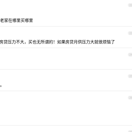
2
老家在哪里买哪里
2
果房贷压力不大，买也无所谓的！如果房贷月供压力大就很烦恼了
2
2
。
2