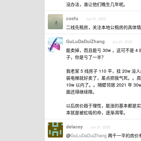
没办法，谁让他们晚生几年呢。
coefu
Jun 21, 2025
二线先租房，关注本地公租房的具体情
GuLuDaDuiZhang
Jun 21, 2025
能卖掉，而且能亏 30w ，这可不是 4
子，你是亏了一半？
我老家 5 线房子 110 平，挂 2
装电梯就好卖了，差点把我气死。。周
10w 以内了。。隔壁邻居 2021 年
面还得继续降。
以后房价趋于理性，能涨的基本都是实
本就是被虹吸的命，逐渐凋零。
delacey
Jun 21, 2025
@
GuLuDaDuiZhang
两千一平的房价