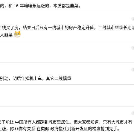
，和 16 年嚷嚷永远涨的，本质都是韭菜。
二线买了房，结果日后只有一线城市的房产稳定升值，二线城市继续长期
啊大韭菜
别动，明后年择机上车，其它二线慎重
房子能让 中国所有人都跑到城市里居住。但大家都知道，只有大城市才有
资上涨，除非你有关系 在类似 政府搬迁到新开发区的楼盘抢到先手。