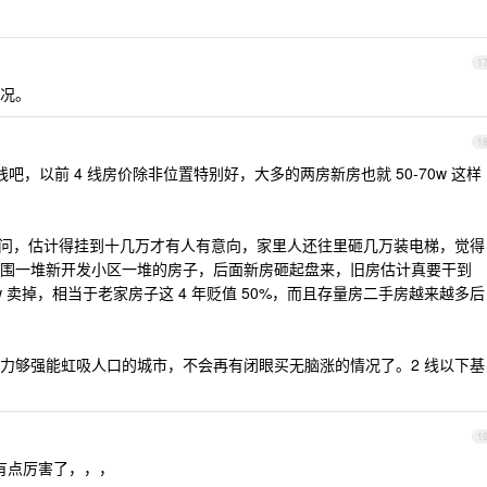
1
况。
1
 线吧，以前 4 线房价除非位置特别好，大多的两房新房也就 50-70w 这样
0w 没人问，估计得挂到十几万才有人有意向，家里人还往里砸几万装电梯，觉得
围一堆新开发小区一堆的房子，后面新房砸起盘来，旧房估计真要干到
 30w 卖掉，相当于老家房子这 4 年贬值 50%，而且存量房二手房越来越多后
力够强能虹吸人口的城市，不会再有闭眼买无脑涨的情况了。2 线以下基
1
有点厉害了，，，