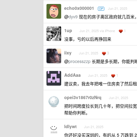
echo0x000001
Jun 21, 2025
OP
@
dyv9
现在的房子离区政府就几百米
1up
1
Jun 21, 2025 via iPhone
没事，亏的以后再挣回来
iixy
3
Jun 21, 2025
@
processzzp
长期是多长期，你能判断
AddAaa
1
Jun 21, 2025
建议卖，我去年把唯一住房卖了然后租
opei3v1867r0zNrq
Jun 21, 2025
把时间跨度拉长到几十年，把空间拉宽到全
帮助你判断。
ldlywt
Jun 21, 2025
你还好没买深圳的，有的从 5 万跌到 2