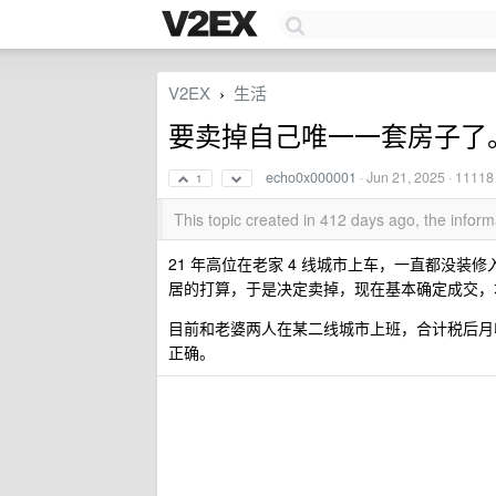
V2EX
生活
›
要卖掉自己唯一一套房子了
echo0x000001
·
Jun 21, 2025
· 11118
1
This topic created in 412 days ago, the info
21 年高位在老家 4 线城市上车，一直都没装
居的打算，于是决定卖掉，现在基本确定成交，本
目前和老婆两人在某二线城市上班，合计税后月收
正确。