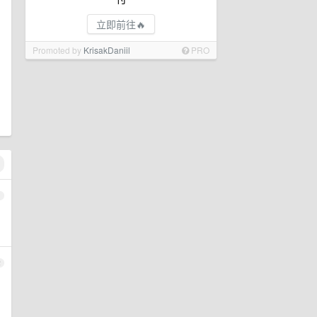
立即前往🔥
Promoted by
KrisakDaniil
PRO
1
2