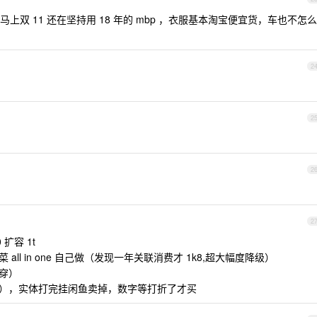
了马上双 11 还在坚持用 18 年的 mbp ，衣服基本淘宝便宜货，车也不怎么
2
2
。
2
2
 扩容 1t
ll in one 自己做（发现一年关联消费才 1k8,超大幅度降级）
穿）
嫖），实体打完挂闲鱼卖掉，数字等打折了才买