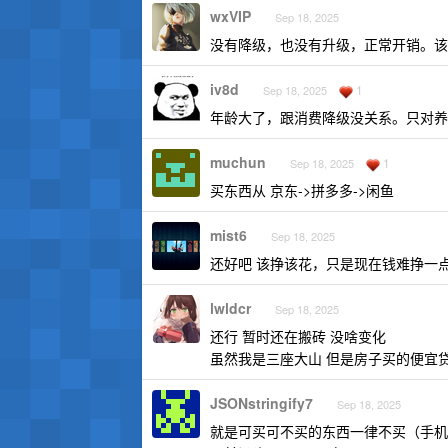
wxVIP
Sep 18, 2025
没有降级，也没有升级，正常开销。该
iv8d
1
Sep 18, 2025
年龄大了，跟消费降级没关系。只对养
muchun
1
Sep 18, 2025
买东西从 京东->拼多多->闲鱼
mist6
Sep 18, 2025
还好吧 该挣该花，只是现在钱难挣一
lwldcr
Sep 18, 2025
还行 暂时还在搬砖 没啥变化
虽然我是三座大山 但是房子买的便宜贷款
JSONstringify7
Sep 18, 2025
就是可买可不买的东西一律不买（手机