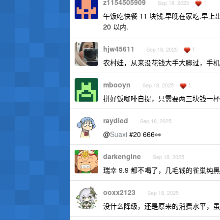
z1154505909
1
Sep 18, 2025
午饭吃快餐 11 块钱.早晚在家吃.早
20 以内.
hjw45611
1
Sep 18, 2025
农村娃，从来没花钱大手大脚过，手机一
mbooyn
1
Sep 18, 2025
拼好饭咖啡自提，只需要两三块钱一杯
raydied
Sep 18, 2025
@
Suaxi
#20 666👀
darkengine
Sep 18, 2025
瑞幸 9.9 都不喝了，几毛钱的雀巢纯
ooxx2123
Sep 18, 2025
没什么降级，还是原来的消费水平，虽