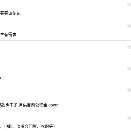
3
买买该花花
3
生有需求
3
3
点
3
也不多 月供目前公积金 cover
3
、电脑、演唱会门票、衣服等）