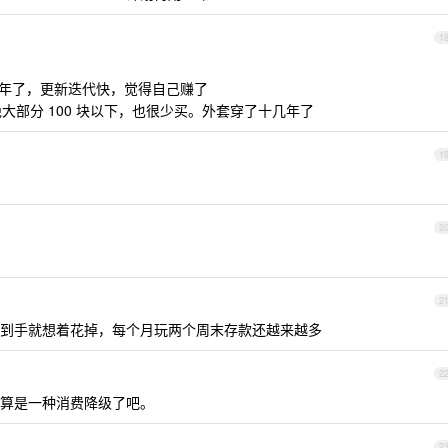
1
多年了，更新迭代快，觉得自己赚了
，绝大部分 100 块以下，也很少买。外套穿了十几年了
1
2
2
到手就想着花掉，每个月玩两个周末存款还越来越多
2
算是一种消费降级了吧。
2