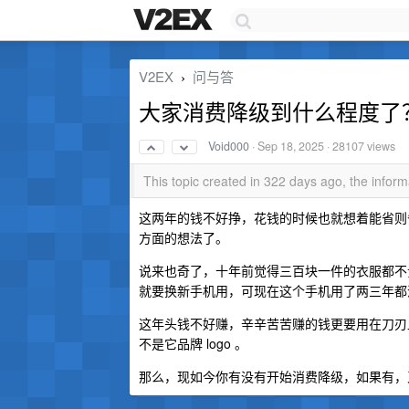
V2EX
问与答
›
大家消费降级到什么程度了
Void000
·
Sep 18, 2025
· 28107 views
This topic created in 322 days ago, the info
这两年的钱不好挣，花钱的时候也就想着能省则
方面的想法了。
说来也奇了，十年前觉得三百块一件的衣服都不贵
就要换新手机用，可现在这个手机用了两三年都
这年头钱不好赚，辛辛苦苦赚的钱更要用在刀刃
不是它品牌 logo 。
那么，现如今你有没有开始消费降级，如果有，