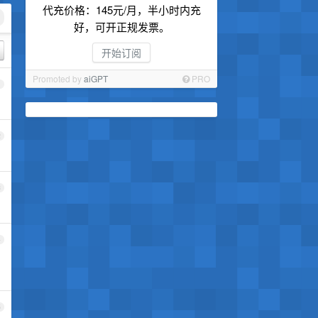
代充价格：145元/月，半小时内充
好，可开正规发票。
开始订阅
Promoted by
aiGPT
PRO
1
2
3
4
5