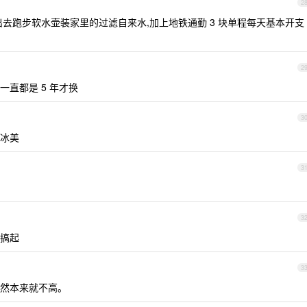
2
上出去跑步软水壶装家里的过滤自来水,加上地铁通勤 3 块单程每天基本开支
2
直都是 5 年才换
3
冰美
3
3
黑搞起
3
然本来就不高。