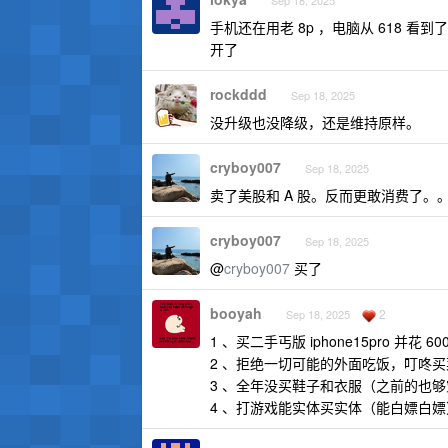
Sep 18, 2025
手机还在用老 8p ，电脑从 618 看到
开了
rockddd
Sep 18, 2025
没升级也没降级，还是维持原样。
cryboy007
Sep 18, 2025
卖了美股和 A 股。反而更敢消费了。
cryboy007
Sep 18, 2025
@
cryboy007
买了
booyah
2
Sep 18, 2025
1 、买二手丐版 iphone15pro 并花 600
2 、拒绝一切可能的外面吃饭，叮咚买菜 a
3 、全年没买鞋子和衣服（之前的也够
4 、打游戏能实体买实体（能白嫖白