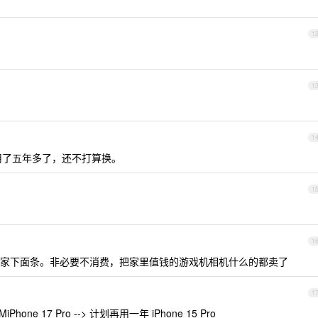
1
1
1
 用了五年多了，还不打算换。
1
1
家下面条。非必要不消费，把家里值钱的游戏机相机什么的都卖了
1
iPhone 17 Pro --> 计划再用一年 iPhone 15 Pro