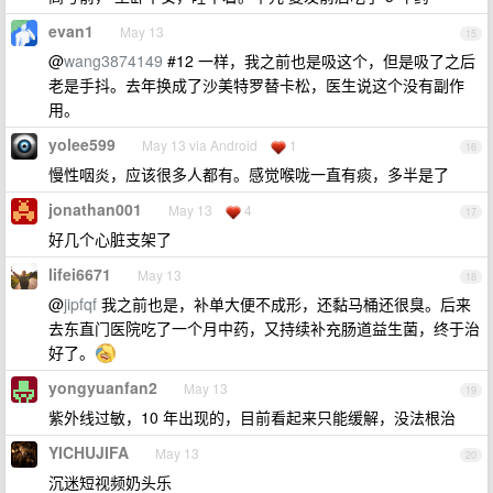
evan1
May 13
15
@
wang3874149
#12 一样，我之前也是吸这个，但是吸了之后
老是手抖。去年换成了沙美特罗替卡松，医生说这个没有副作
用。
yolee599
May 13 via Android
1
16
慢性咽炎，应该很多人都有。感觉喉咙一直有痰，多半是了
jonathan001
May 13
4
17
好几个心脏支架了
lifei6671
May 13
18
@
jipfqf
我之前也是，补单大便不成形，还黏马桶还很臭。后来
去东直门医院吃了一个月中药，又持续补充肠道益生菌，终于治
好了。
yongyuanfan2
May 13
19
紫外线过敏，10 年出现的，目前看起来只能缓解，没法根治
YICHUJIFA
May 13
20
沉迷短视频奶头乐