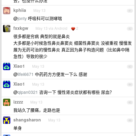
去，也没什么办法
kphiia
May 13
41
@
jonty
呼吸科可以测哮喘
fxxkgw
May 13 via Android
2
42
很多都是穷病 典型的就是鼻炎
大多都是小时候急性鼻炎鼻窦炎 细菌性鼻窦炎 没被重视 慢慢发
展为无药可治的慢性鼻炎 真正因为鼻子构造问题（比如鼻中隔
急性）导致的很少
Xiao1
May 13
43
@
lifei6671
中药药方方便发一下么 感谢
Xiao1
May 13
44
@
qipan0321
咨询一下 慢性肾炎症状都有哪些 尿血？
izzzz
May 13
45
我站久了腰痛，走路也是
shangsharon
May 13
46
单身