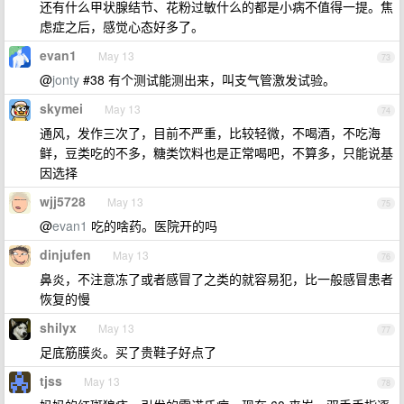
还有什么甲状腺结节、花粉过敏什么的都是小病不值得一提。焦
虑症之后，感觉心态好多了。
evan1
May 13
73
@
jonty
#38 有个测试能测出来，叫支气管激发试验。
skymei
May 13
74
通风，发作三次了，目前不严重，比较轻微，不喝酒，不吃海
鲜，豆类吃的不多，糖类饮料也是正常喝吧，不算多，只能说基
因选择
wjj5728
May 13
75
@
evan1
吃的啥药。医院开的吗
dinjufen
May 13
76
鼻炎，不注意冻了或者感冒了之类的就容易犯，比一般感冒患者
恢复的慢
shilyx
May 13
77
足底筋膜炎。买了贵鞋子好点了
tjss
May 13
78