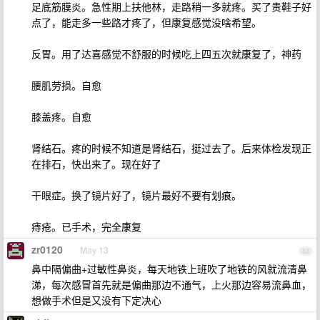
足底筋膜炎。急性期上扶他林，走路稍一多就疼。买了贵鞋子好
点了，能走多一些路才疼了，但康复感觉没啥希望。
反胃。用了达喜感觉不舒服的时候吃上四五次就康复了，神药
腰肌劳损。自愈
膝盖疼。自愈
肾结石。疼的时候不知道是肾结石，挺过去了。后来体检发现正
在排石，快出来了。现在好了
干眼症。换了镜片好了，镜片最好不要有划痕。
痔疮。已手术，完全康复
zr0120
May 13
83
鼻中隔偏曲+过敏性鼻炎，每天地铁上班吹了地铁的风就流清鼻
涕，每次感冒首先就是偏曲那边不通气，上火那边容易流鼻血，
想做手术但是又没有下定决心