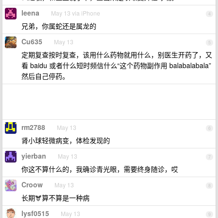
leena
May 13 via iPhone
4
兄弟，你属蛇还是属龙的
Cu635
May 13
5
定期复查按时复查，该用什么药物就用什么，别医生开药了，又
看 baidu 或者什么短时频信什么“这个药物副作用 balabalabala”
然后自己停药。
rm2788
May 13
6
肾小球轻微病变，体检发现的
yierban
May 13
7
你这不算什么的，我确诊青光眼，需要终身随诊，哎
Croow
May 13
8
长期🫎算不算是一种病
lysf0515
May 13
9