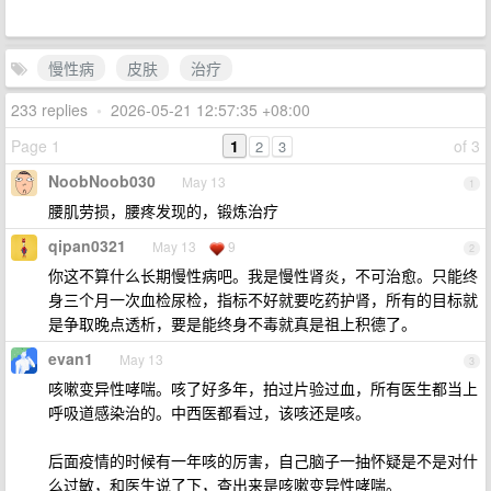
慢性病
皮肤
治疗
233 replies
•
2026-05-21 12:57:35 +08:00
Page 1
1
of 3
2
3
NoobNoob030
May 13
1
腰肌劳损，腰疼发现的，锻炼治疗
qipan0321
May 13
9
2
你这不算什么长期慢性病吧。我是慢性肾炎，不可治愈。只能终
身三个月一次血检尿检，指标不好就要吃药护肾，所有的目标就
是争取晚点透析，要是能终身不毒就真是祖上积德了。
evan1
May 13
3
咳嗽变异性哮喘。咳了好多年，拍过片验过血，所有医生都当上
呼吸道感染治的。中西医都看过，该咳还是咳。
后面疫情的时候有一年咳的厉害，自己脑子一抽怀疑是不是对什
么过敏，和医生说了下，查出来是咳嗽变异性哮喘。