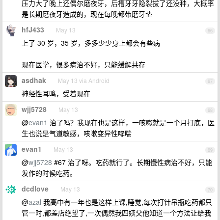
压力大了晚上还偶尔磨夜牙，后槽牙牙隐裂拔了还没种，大概率
是长期磨夜牙造成的，现在每晚都带磨牙垫
hfJ433
May 13
66
上了 30 岁，35 岁，多多少少身上都会有些病
现在医学，很多病治不好，只能缓解共存
asdhak
May 13 via Android
67
神经性耳鸣，受着现在
wjj5728
May 13
68
@
evan1
治了吗？我现在也是这样，一咳嗽就是一个月打底，医
生也说是气道敏感，咳嗽变异性哮喘
evan1
May 13
69
@
wjj5728
#67 治了呀。吃药就行了。长期慢性病治不好，只能
发作的时候吃药。
dcdlove
May 13
70
@
azal
我高中有一年也是这样上课,睡觉,每次打针吊瓶吃药都只
管一时,都差店绝望了,一次偶然我四姨父他知道一个方法让给我