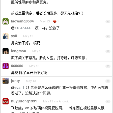
胆碱性荨麻疹和鼻窦炎。
前者氯雷他定，后者长期洗鼻，都无法根治:(((
laowang0504
May 13
1
35
@
z1645444
一模一样，没救了
yyll
May 13
36
鼻炎治不好， 喷药
lengmou
May 13
37
颞下颌关节紊乱，脸向左歪；打呼噜，呼吸暂停；
565656
May 13
38
鼻炎 除了重开治不好啊
jonty
May 13
39
@
evan1
#3 老哥是怎么确诊的？我一换季也咳嗽，中西医都去
看过了，没解决这个问题。
huyudong1991
May 13 via Android
40
飞蚊症，35 岁玻璃体视网膜脱离，一堆东西在视线里飘来飘