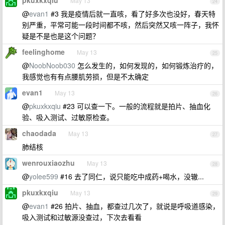
pkuxkxqiu
May 13
24
@
evan1
#3 我是疫情后就一直咳，看了好多次也没好，春天特
别严重，平常可能一段时间都不咳，然后突然又咳一阵子，我怀
疑是不是也是这个问题？
feelinghome
May 13
25
@
NoobNoob030
怎么发生的，如何发现的，如何锻炼治疗的，
我感觉也有有点腰肌劳损，但是不太确定
evan1
May 13
26
@
pkuxkxqiu
#23 可以查一下。一般的流程就是拍片、抽血化
验、吸入测试、过敏原检查。
chaodada
May 13
27
肺结核
wenrouxiaozhu
May 13
28
@
yolee599
#16 去了同仁，说只能吃中成药+喝水，没辙...
pkuxkxqiu
May 13
29
@
evan1
#26 拍片、抽血，都查过几次了，就说是呼吸道感染，
吸入测试和过敏源没查过，下次去看看