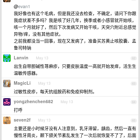
@
evan1
我好像也有这个毛病，但是我还没去检查，不确定，请问下你跟
我症状差不多吗？我是咳了好几年，换季或者小感冒就开始咳，
咳一个月就好了，然后下次发病又开始干咳，天突穴附近总感觉
异物/痒，没有其他症状。
之前我都没当一回事，现在又发病了，准备买苏黄止咳胶囊、孟
鲁司特钠
Lanvin
May 13
62
出生自带胆碱性荨麻疹，只要皮肤温度一高就开始发痒，活生生
温敏传感器。
MagicLi
May 13
63
过敏性皮疹，每天抗组胺药和免疫抑制剂。
yongzhenchen682
May 13
64
打呼
seven2f
May 13
65
主要还是小时候牙没有人注意到，乳牙滞留，龋齿，然后一直有
慢性牙周炎，颞下颌关节紊乱发生了一次后就恢复不了了，后面