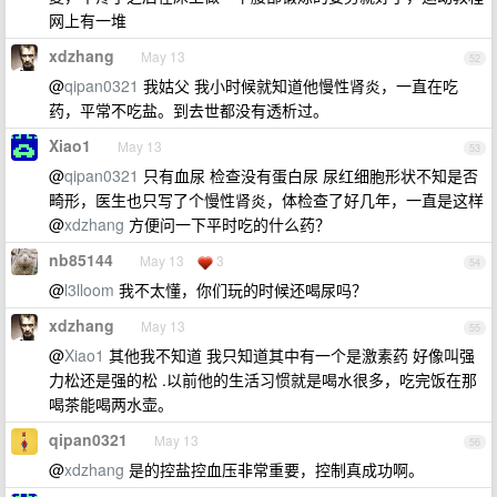
网上有一堆
xdzhang
May 13
52
@
qipan0321
我姑父 我小时候就知道他慢性肾炎，一直在吃
药，平常不吃盐。到去世都没有透析过。
Xiao1
May 13
53
@
qipan0321
只有血尿 检查没有蛋白尿 尿红细胞形状不知是否
畸形，医生也只写了个慢性肾炎，体检查了好几年，一直是这样
@
xdzhang
方便问一下平时吃的什么药？
nb85144
May 13
3
54
@
l3lloom
我不太懂，你们玩的时候还喝尿吗？
xdzhang
May 13
55
@
Xiao1
其他我不知道 我只知道其中有一个是激素药 好像叫强
力松还是强的松 .以前他的生活习惯就是喝水很多，吃完饭在那
喝茶能喝两水壶。
qipan0321
May 13
56
@
xdzhang
是的控盐控血压非常重要，控制真成功啊。