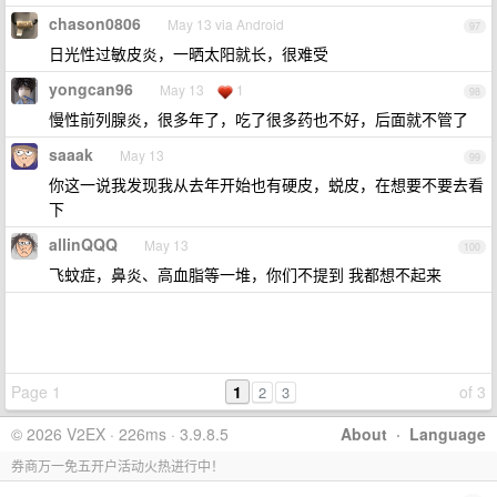
chason0806
May 13 via Android
97
日光性过敏皮炎，一晒太阳就长，很难受
yongcan96
May 13
1
98
慢性前列腺炎，很多年了，吃了很多药也不好，后面就不管了
saaak
May 13
99
你这一说我发现我从去年开始也有硬皮，蜕皮，在想要不要去看
下
allinQQQ
May 13
100
飞蚊症，鼻炎、高血脂等一堆，你们不提到 我都想不起来
Page 1
1
of 3
2
3
© 2026 V2EX · 226ms · 3.9.8.5
About
·
Language
券商万一免五开户活动火热进行中！