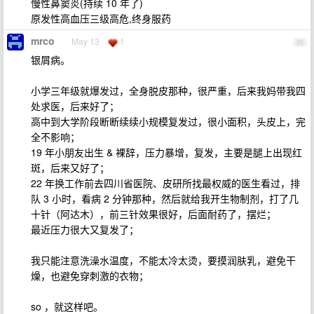
慢性鼻窦炎(持续 10 年了)
原发性高血压三级高危,终身服药
mrco
May 13
1
96
银屑病。
小学三年级就爆发过，全身脱皮那种，很严重，后来我妈带我四
处求医，后来好了；
高中到大学阶段断断续续小规模复发过，很小面积，头皮上，完
全不影响；
19 年小朋友出生 & 裸辞，压力暴增，复发，主要是腿上出现红
斑，后来又好了；
22 年换工作前去四川省医院、皮研所找最权威的医生看过，排
队 3 小时，看病 2 分钟那种，然后就给我开生物制剂，打了几
十针（阿达木），前三针效果很好，后面耐药了，摆烂；
最近压力很大又复发了；
我只能注意洗澡水温度，不能太冷太烫，要摸润肤乳，避免干
燥，也避免穿刺激的衣物；
so ，就这样吧。