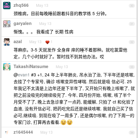
zhq566
May 13
30
颈椎病，目前每晚睡前跟着抖音的教学练 5 分钟。
garyalen
May 13
31
惭愧。。。 我看成了 长期 性病
azal
May 13
1
32
荨麻疹。3-5 天就发作 全身痒 痒的睡不着那种。就吃氯雷他
定，几个小时就好了。暂时找不到其他办法。哎
TakashiNatsume
May 13
33
@
evan1
#3 +1, 24 年上半年肺炎, 吊水治了治, 下半年还是咳嗽,
去挂了个专家号, 确诊 咳嗽变异性哮喘. 然后就是吸 信必可. 25
年我记不太清是上边年还是下半年了, 又开始只有晚上咳嗽了, 就
把之前没吸完的继续吸完了. 今年, 四月份开始, 咳嗽, 咳了半个
月受不了了, 晚上去急诊拿了一点药, 能缓解, 只拍了 ct 和化验了
血液, 没有开信必可, 把药吃完后还是继续咳嗽. 我就自己买了信
必可,继续吸. 到现在吸了一周多了, 还是偶尔咳嗽, 约了下周一的
专家门诊, 打算再去看看.
z1645444
May 13
34