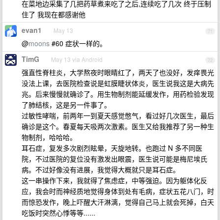
在菜地边采集了几把药草煮来吃了之后,连续吃了几次 终于压制
住了 我现在都感谢他
evan1
May 13
71
@
moons
#60 症状一样的。
TimG
May 13 via Android
72
强直性脊柱炎，大学熬夜时眼睛红了，两天了也没好，发痒畏光
没法上课，去医院检查说是虹膜睫状体炎，医生说我这是大病先
兆。后来慢慢就确诊了。用生物制剂能延缓发作，用药检验发现
了肺结核，这是另一件事了。
过敏性哮喘，前两年一到夏天感觉憋气，看过好几次医生，最后
确诊是这个。春夏每天吸两次激素。医生又给我推荐了另一种生
物制剂，哈哈哈。
耳石症，复发多次剧烈眩晕，天旋地转。也跑过 N 多不同医
院，不过医院的复位没有激发出眼震，医生说可能是梅尼埃氏
病。不过好像没有进展，我觉得大概就只是耳石症。
这一串操作下来，我就得了焦虑症，中等强迫。因为躯体化反
应，我会时而神经质地觉得身体到处有毛病，症状五花八门，时
而惊恐发作，晚上吓醒大汗淋漓，觉得自己马上就会死掉，白天
吃饭时突然心悸等等......