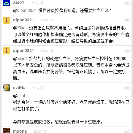
Xiao1
May 13
57
@
qipan0321
慢性肾炎控盐我知道，还需要控血压么？
qipan0321
May 13
58
@
Xiao1
没有蛋白尿就不用担心，单纯血尿对肾损伤相当有限。
可以做个红细胞位相检查确定是否有畸形，肾病漏出来的红细胞
经过肾小球的时候会被压变形，结石导致的血尿就不会。
qipan0321
May 13
59
@
Xiao1
控盐的目的就是控血压。肾病要把血压控制在 120/80
以下才是安全的，所以肾病很多都吃降压药。肾病本身也会造成
高血压，高血压会损伤肾脏，神他妈正反馈了，所以一定要打
断。
evilHa
May 13
60
@
azal
锻炼身体，年轻的时候这个病还好，老了就麻烦了，我妈现在已
经在打单抗了。
荨麻疹就是皮肤过敏，想根治就去测一下过敏原。
moons
May 13
61