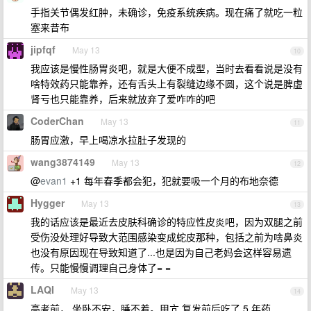
手指关节偶发红肿，未确诊，免疫系统疾病。现在痛了就吃一粒
塞来昔布
jipfqf
May 13
10
我应该是慢性肠胃炎吧，就是大便不成型，当时去看看说是没有
啥特效药只能靠养，还有舌头上有裂缝边缘不圆，这个说是脾虚
肾亏也只能靠养，后来就放弃了爱咋咋的吧
CoderChan
May 13
11
肠胃应激，早上喝凉水拉肚子发现的
wang3874149
May 13
12
@
evan1
+1 每年春季都会犯，犯就要吸一个月的布地奈德
Hygger
May 13
13
我的话应该是最近去皮肤科确诊的特应性皮炎吧，因为双腿之前
受伤没处理好导致大范围感染变成蛇皮那种，包括之前为啥鼻炎
也没有原因现在导致知道了...也是因为自己老妈会这样容易遗
传。只能慢慢调理自己身体了= =
LAQI
May 13
14
高考前， 坐卧不安，睡不着。甲亢 复发前后吃了 5 年药