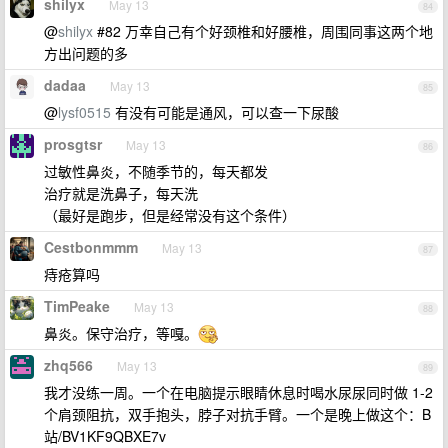
shilyx
May 13
84
@
shilyx
#82 万幸自己有个好颈椎和好腰椎，周围同事这两个地
方出问题的多
dadaa
May 13
85
@
lysf0515
有没有可能是通风，可以查一下尿酸
prosgtsr
May 13
86
过敏性鼻炎，不随季节的，每天都发
治疗就是洗鼻子，每天洗
（最好是跑步，但是经常没有这个条件）
Cestbonmmm
May 13
87
痔疮算吗
TimPeake
May 13
88
鼻炎。保守治疗，等嘎。
zhq566
May 13
89
我才没练一周。一个在电脑提示眼睛休息时喝水尿尿同时做 1-2
个肩颈阻抗，双手抱头，脖子对抗手臂。一个是晚上做这个：B
站/BV1KF9QBXE7v