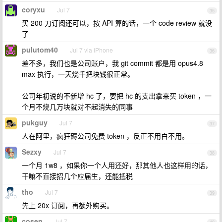
coryxu
Jul 7
35
买 200 刀订阅还可以，按 API 算的话，一个 code review 就没
了
pulutom40
Jul 7 via iPhone
36
差不多，我们也是公司账户，我 git commit 都是用 opus4.8
max 执行，一天烧千把块钱很正常。
公司年初说的不新增 hc 了，要把 hc 的支出拿来买 token ，一
个月不烧几万块就对不起消失的同事
pukguy
Jul 7
37
人在阿里，疯狂薅公司免费 token ，反正不用白不用。
Sezxy
Jul 7
38
一个月 1w8 ，如果你一个人用还好，那其他人也这样用的话，
干嘛不直接招几个应届生，还能抵税
tho
Jul 7
39
先上 20x 订阅，再额外购买。
cosen
Jul 7