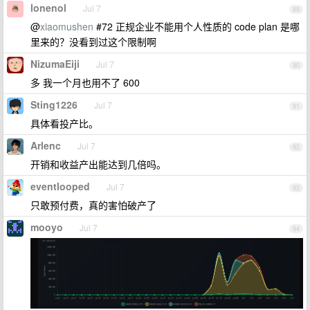
lonenol
Jul 7
89
@
xiaomushen
#72 正规企业不能用个人性质的 code plan 是哪
里来的？没看到过这个限制啊
NizumaEiji
Jul 7
90
多 我一个月也用不了 600
Sting1226
Jul 7
91
具体看投产比。
Arlenc
Jul 7
92
开销和收益产出能达到几倍吗。
eventlooped
Jul 7
93
只敢预付费，真的害怕破产了
mooyo
Jul 7
94