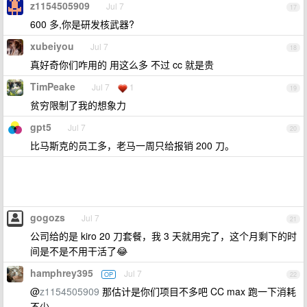
z1154505909
Jul 7
17
600 多,你是研发核武器?
xubeiyou
Jul 7
18
真好奇你们咋用的 用这么多 不过 cc 就是贵
TimPeake
Jul 7
1
19
贫穷限制了我的想象力
gpt5
Jul 7
20
比马斯克的员工多，老马一周只给报销 200 刀。
gogozs
Jul 7
21
公司给的是 kiro 20 刀套餐，我 3 天就用完了，这个月剩下的时
间是不是不用干活了😂
hamphrey395
Jul 7
OP
22
@
z1154505909
那估计是你们项目不多吧 CC max 跑一下消耗
不少