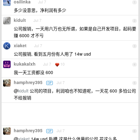
osilinka
Jul 7
1
多少没意思，净利润有多少
kidult
Jul 7
2
公司报销，一天用六万也无所谓，如果是自己开发项目，起码要
赚 6000 才不亏
xiaket
Jul 7
3
公司报销, 看到五月份有人用了 14w usd
kukakalxh
Jul 7
10
4
我一天工资都没 600
hamphrey395
Jul 7
OP
5
@
kidult
公司的项目，利润咱也不知道呢，一天花 600 多怕公司
不给报销
hamphrey395
Jul 7
OP
6
@
xiaket
14w usd 卧槽 这是什么体量的公司 花这么多