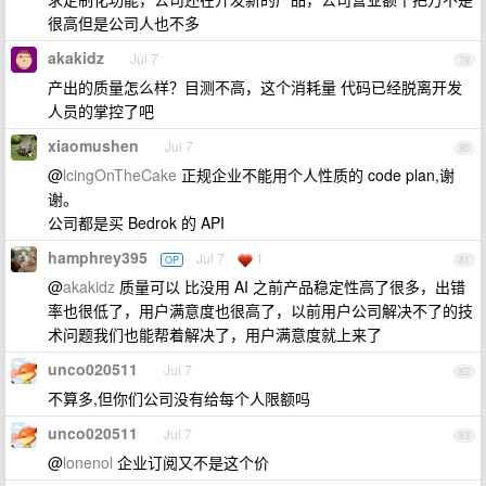
很高但是公司人也不多
akakidz
Jul 7
79
产出的质量怎么样？目测不高，这个消耗量 代码已经脱离开发
人员的掌控了吧
xiaomushen
Jul 7
80
@
lcingOnTheCake
正规企业不能用个人性质的 code plan,谢
谢。
公司都是买 Bedrok 的 API
hamphrey395
Jul 7
1
OP
81
@
akakidz
质量可以 比没用 AI 之前产品稳定性高了很多，出错
率也很低了，用户满意度也很高了，以前用户公司解决不了的技
术问题我们也能帮着解决了，用户满意度就上来了
unco020511
Jul 7
82
不算多,但你们公司没有给每个人限额吗
unco020511
Jul 7
83
@
lonenol
企业订阅又不是这个价