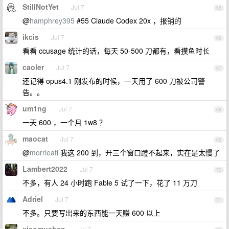
StillNotYet
Jul 7
65
@
hamphrey395
#55 Claude Codex 20x ，报销的
ikcis
Jul 7
66
看看 ccusage 统计的话，每天 50-500 刀都有，看摸鱼时长
caoler
Jul 7
67
还记得 opus4.1 刚发布的时候，一天用了 600 刀被公司警
告。。
um1ng
Jul 7
68
一天 600 ，一个月 1w8 ？
maocat
Jul 7
69
@
morrieati
我这 200 到，开三个窗口蹬不起来，实在是太慢了
Lambert2022
Jul 7
70
不多，有人 24 小时跑 Fable 5 试了一下，花了 11 万刀
Adriel
Jul 7
71
不多。只要写出来的东西能一天赚 600 以上