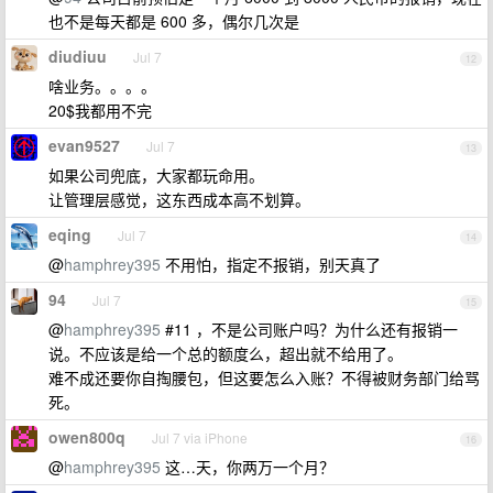
也不是每天都是 600 多，偶尔几次是
diudiuu
Jul 7
12
啥业务。。。。
20$我都用不完
evan9527
Jul 7
13
如果公司兜底，大家都玩命用。
让管理层感觉，这东西成本高不划算。
eqing
Jul 7
14
@
hamphrey395
不用怕，指定不报销，别天真了
94
Jul 7
15
@
hamphrey395
#11 ，不是公司账户吗？为什么还有报销一
说。不应该是给一个总的额度么，超出就不给用了。
难不成还要你自掏腰包，但这要怎么入账？不得被财务部门给骂
死。
owen800q
Jul 7 via iPhone
16
@
hamphrey395
这…天，你两万一个月？