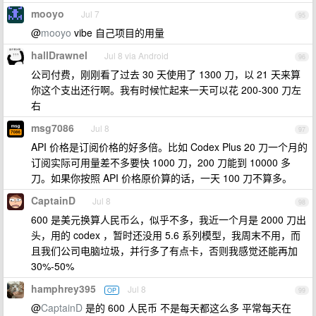
mooyo
Jul 7
95
@
mooyo
vibe 自己项目的用量
hallDrawnel
Jul 8 via Android
96
公司付费，刚刚看了过去 30 天使用了 1300 刀，以 21 天来算
你这个支出还行啊。我有时候忙起来一天可以花 200-300 刀左
右
msg7086
Jul 8
97
API 价格是订阅价格的好多倍。比如 Codex Plus 20 刀一个月的
订阅实际可用量差不多要快 1000 刀，200 刀能到 10000 多
刀。如果你按照 API 价格原价算的话，一天 100 刀不算多。
CaptainD
Jul 8
98
600 是美元换算人民币么，似乎不多，我近一个月是 2000 刀出
头，用的 codex ，暂时还没用 5.6 系列模型，我周末不用，而
且我们公司电脑垃圾，并行多了有点卡，否则我感觉还能再加
30%-50%
hamphrey395
Jul 8
OP
99
@
CaptainD
是的 600 人民币 不是每天都这么多 平常每天在