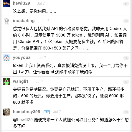
hewitt29
Jul 7
84
这么想，要你何用。。。
inostarling
Jul 7
85
感觉很多人包括我对 API 的价格没啥感觉，我昨天用 Codex 大
约 6 小时，显示使用了 9300 万 token ，我刚刚问 AI ，如果调
用 Claude API ，1 亿 token 大概要花多少钱，AI 给出的回答
是，价格范围在 300-1500 美元之间。。。
youyouzi
Jul 7
86
token 比我工资高系列，真要报销免费没上限，我一个月给你干
出 1w 刀，让你看看 ai 还能不能革了我的命
wangli1
Jul 7
87
关键看你是啥情况。你要是自己瞎玩，不用于生产，那还挺多
的，600 的玩具。你要用于生产，那就好说了，能赚 6000 那
600 就不多
hamphrey395
Jul 7
OP
88
@
hewitt29
随便找来一个人就懂公司项目业务？知道怎么干？想
多了吧