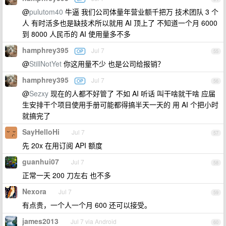
@
pulutom40
牛逼 我们公司体量年营业额千把万 技术团队 3 个
人 有时活多也是缺技术所以就用 AI 顶上了 不知道一个月 6000
到 8000 人民币的 AI 使用量多不多
hamphrey395
Jul 7
OP
55
@
StillNotYet
你这用量不少 也是公司给报销？
hamphrey395
Jul 7
OP
56
@
Sezxy
现在的人都不好管了 不如 AI 听话 叫干啥就干啥 应届
生安排干个项目使用手册可能都得搞半天一天的 用 AI 个把小时
就搞完了
SayHelloHi
Jul 7
57
先 20x 在用订阅 API 额度
guanhui07
Jul 7
58
正常一天 200 刀左右 也不多
Nexora
Jul 7
59
有点贵，一个人一个月 600 还可以接受。
james2013
Jul 7 via Android
60