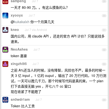
sampeng
Jul 7
29
一天才 80-90 刀。。有这么摸鱼的么？
xyooyx
Jul 7
30
@
kukakalxh
你一个月算几天
kneo
Jul 7 via Android
31
国内公司，用 claude API ，还走的官方 API 计价？只能说钱多
速来。
NeoAshes
Jul 7
32
token 嘉豪
xingzhi95
Jul 7
33
之前 A%还当人的时候，没有降智，风控也不严，最多的时候一
天 3 亿 input ，1 亿的 ouput ，输出了 20 万行代码，10 万行测
试，一天可以蹬几千刀，那个时候写代码是真的爽，一个 plan
打下去直接无脑 yes ，开七八个 cc 窗口
现在收紧了不能蹬了
sn0wdr1am
Jul 7
34
Token 比人工贵