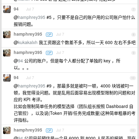
94
Jul 7
7
@
hamphrey395
#5 ，只要不是自己的账户用的公司账户怕什么
报销问题。
hamphrey395
Jul 7
OP
8
@
kukakalxh
我工资跟这个数差不多，所以一天 600 左右不多吧
hamphrey395
Jul 7
OP
9
@
94
公司的账户，但是每个人都分配了单独的 key ，所
以。。。
94
Jul 7
10
@
hamphrey395
#9 ，那最多就是被叼一顿，4000 块钱被叼一
顿，我觉得没问题。就是乱用后面容易出现模型限制的问题和对
应的 KPI 考评。
比如会限制简单任务的模型选择（团队组长按照 Dashboard 自
己管控），以及说(Token 开销/任务完成数量)这种简单粗暴的考
评指标。
hamphrey395
Jul 7
OP
11
@
94
公司目前预估是一个月 6000 到 8000 人民币的报销，现在