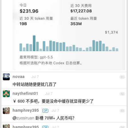
novaa
Jul 7
51
中转站随随便便就几百了
naythefirst01
Jul 7
52
￥ 600 不多吧，要是没命中缓存就显得更少了
hamphrey395
Jul 7
OP
53
@
zuosiruan
卧槽 70W+ 人民币吗？
hamphrey395
Jul 7
OP
54