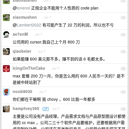
xiaomushen
Jul 7
72
@
lonenol
正规企业不能用个人性质的 code plan
xiaomushen
Jul 7
73
@
Lambert2022
有可能产生了 22 万的利润，所以也不亏
se7enM
Jul 7
74
公司用的 cursor,我自己上个月 800 刀
qiaobeier
Jul 7
75
如果能赚 600 美元那不多，赚不到的话 6 毛都太多。
lcingOnTheCake
Jul 7
76
max 套餐 200 刀一月，你是怎么用的 600 人民币一天的？是不
是被中转站割了
noob9030
Jul 7
77
你们都在干嘛啊 我 chovy ，600 比我一年都多
hamphrey395
Jul 7
OP
78
主要是公司没有产品经理，产品需求文档与产品原型图设计都使
用的 cc max ，公司二三十个软件产品要维护，还要根据用户需
求定制化功能，公司还在开发新的产品，公司营业额千把万不是