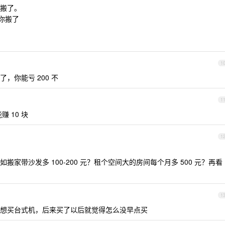
搬了。
给你搬了
1
，你能亏 200 不
1
 10 块
1
家带沙发多 100-200 元？租个空间大的房间每个月多 500 元？再看
1
想买台式机，后来买了以后就觉得怎么没早点买