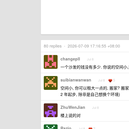
80 replies
•
2026-07-09 17:16:55 +08:00
changepll
Jul 8
一个沙发的钱没有多少. 你说的空间小
suibianwanwan
5
Jul 8
空间小, 你可以租大一点的, 搬家? 
2 年起步, 除非是自己想换个环境)
ZhuWenJian
Jul 8
楼上说的对
Razio
2
Jul 8