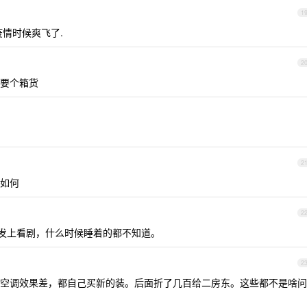
1
情时候爽飞了.
2
要个箱货
2
如何
2
沙发上看剧，什么时候睡着的都不知道。
2
空调效果差，都自己买新的装。后面折了几百给二房东。这些都不是啥问