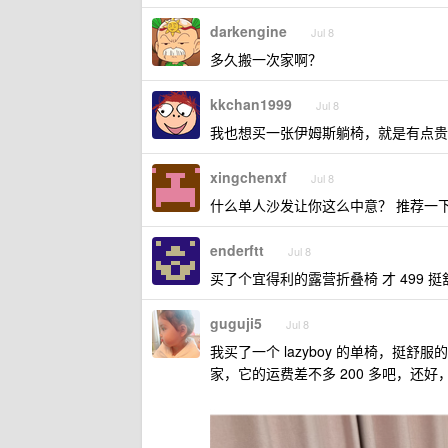
darkengine
Jul 8
多久搬一次家啊？
kkchan1999
Jul 8
我也想买一张伊姆斯躺椅，就是有点贵
xingchenxf
Jul 8
什么单人沙发让你这么中意？ 推荐一
enderftt
Jul 8
买了个宜得利的露营折叠椅 才 499 
guguji5
Jul 8
我买了一个 lazyboy 的单椅，挺
家，它的运费差不多 200 多吧，还