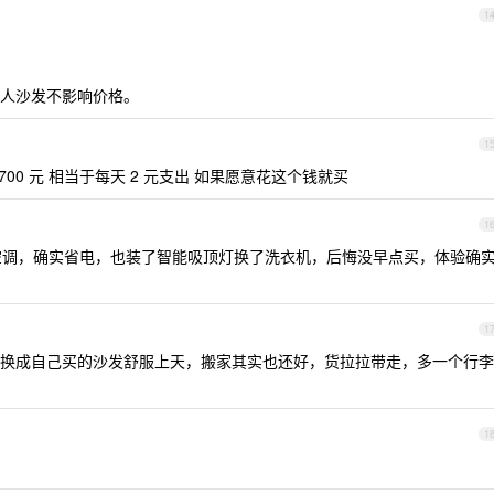
1
人沙发不影响价格。
1
00 元 相当于每天 2 元支出 如果愿意花这个钱就买
1
米空调，确实省电，也装了智能吸顶灯换了洗衣机，后悔没早点买，体验确
1
换成自己买的沙发舒服上天，搬家其实也还好，货拉拉带走，多一个行李
1