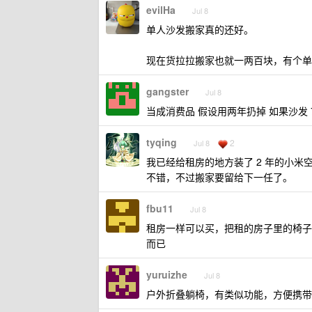
evilHa
Jul 8
单人沙发搬家真的还好。
现在货拉拉搬家也就一两百块，有个单
gangster
Jul 8
当成消费品 假设用两年扔掉 如果沙发 7
tyqing
2
Jul 8
我已经给租房的地方装了 2 年的小
不错，不过搬家要留给下一任了。
fbu11
Jul 8
租房一样可以买，把租的房子里的椅子
而已
yuruizhe
Jul 8
户外折叠躺椅，有类似功能，方便携带