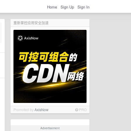
Home
Sign Up
Sign In
重新掌控应用安全加速
Promoted by
AxisNow
PRO
Advertisement