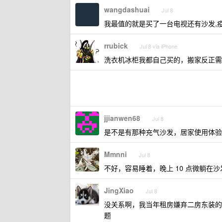
wangdashuai
Jul 8
我最值的就是买了一台电视还有沙发,疫
rrubick
Jul 8 via iPhone
洗衣机冰柜我都自己买的，搬家反正需
jjianwen68
Jul 8
是不是有那种充气沙发，居家使用体验
Mmnni
Jul 8
不好，容易睡着，晚上 10 点微躺在
JingXiao
Jul 8
没关系啊，我当年租房嫌弃二房东装的
题