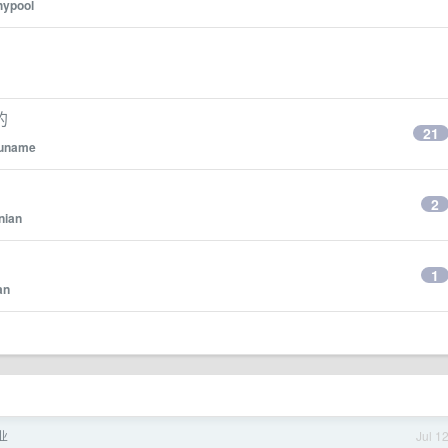
hypool
的
21
uname
2
nian
1
an
业
Jul 1