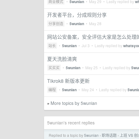
商业模式
•
5wunian
•
May 29
• Lastly replied by
w
开发者平台，分成规则分享
分享创造
•
5wunian
•
May 28
网站公安备案，安全评估大家是怎么处理
站长
•
5wunian
•
Jul 3
• Lastly replied by
whatsyo
夏天洗脸清爽
买买买
•
5wunian
•
May 25
• Lastly replied by
5wu
Tikrok8 新版本更新
编程
•
5wunian
•
May 24
• Lastly replied by
5wuni
More topics by 5wunian
»
5wunian's recent replies
Replied to a topic by
5wunian
职场话题
上班 VS 创
›
›