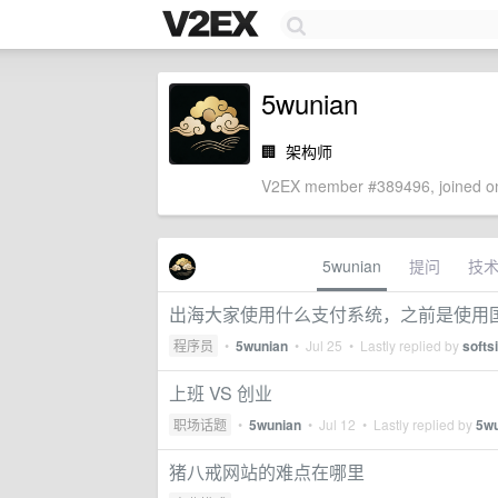
5wunian
🏢
架构师
V2EX member #389496, joined on
5wunian
提问
技
出海大家使用什么支付系统，之前是使用国内的
程序员
•
5wunian
•
Jul 25
• Lastly replied by
softs
上班 VS 创业
职场话题
•
5wunian
•
Jul 12
• Lastly replied by
5w
猪八戒网站的难点在哪里