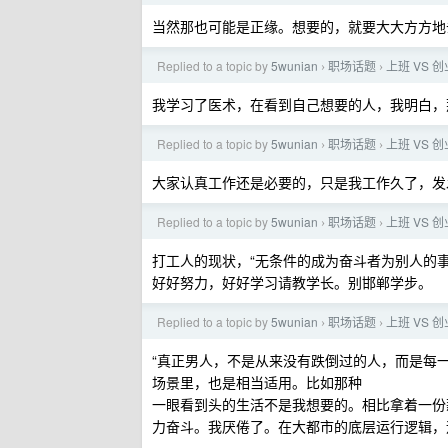
当然那也可能是正缘。想要的，就要大大方方地
Replied to a topic by
5wunian
职场话题
上班 VS 创
›
›
我学习了医术，在看到自己想要的人，我明白，
Replied to a topic by
5wunian
职场话题
上班 VS 创
›
›
大家认真工作还是必要的，只是我工作久了，发
Replied to a topic by
5wunian
职场话题
上班 VS 创
›
›
打工人的现状，“无条件的成为奋斗者为别人的事
好好努力，好好学习请教学长。别邯郸学步。
Replied to a topic by
5wunian
职场话题
上班 VS 创
›
›
“真正男人，不是从来没有跌倒过的人，而是每
场景里，也是相当适用。比如那种
一眼看到头的生活不是我想要的。相比拿着一份
力奋斗。我厌倦了。在大都市的底层运行逻辑，