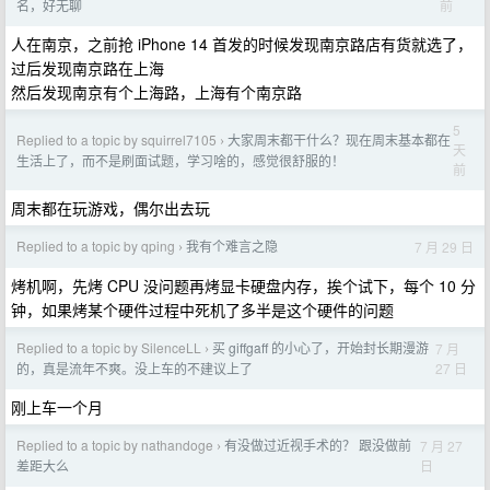
前
名，好无聊
人在南京，之前抢 iPhone 14 首发的时候发现南京路店有货就选了，
过后发现南京路在上海
然后发现南京有个上海路，上海有个南京路
5
Replied to a topic by squirrel7105
大家周末都干什么？现在周末基本都在
›
天
生活上了，而不是刷面试题，学习啥的，感觉很舒服的！
前
周末都在玩游戏，偶尔出去玩
Replied to a topic by qping
我有个难言之隐
7 月 29 日
›
烤机啊，先烤 CPU 没问题再烤显卡硬盘内存，挨个试下，每个 10 分
钟，如果烤某个硬件过程中死机了多半是这个硬件的问题
Replied to a topic by SilenceLL
买 giffgaff 的小心了，开始封长期漫游
7 月
›
27 日
的，真是流年不爽。没上车的不建议上了
刚上车一个月
Replied to a topic by nathandoge
有没做过近视手术的？ 跟没做前
7 月 27
›
日
差距大么