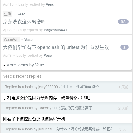
Apr 16 • Lastly replied by
Vesc
生活
•
Vesc
京东洗衣这么离谱吗
98
Apr 8 • Lastly replied by
longzhou6431
OpenWrt
•
Vesc
大佬们帮忙看下 openclash 的 urltest 为什么没生效
2
Apr 3 • Lastly replied by
Vesc
More topics by Vesc
»
Vesc's recent replies
Replied to a topic by jerry933900
“打工人三件套”全面涨价
1 天前
›
手机电脑涨价是因为最近内存，硬盘价格起飞吧
Replied to a topic by Rorysky
uu 远程 的完成度太高了
2 天前
›
刚看了下被控设备还能被远程开机
Replied to a topic by jununhsu
为什么上海的路要用其他城市和区命
3 天
›