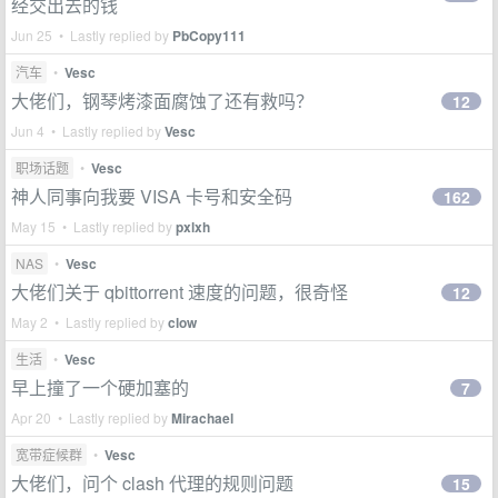
经交出去的钱
Jun 25 • Lastly replied by
PbCopy111
汽车
•
Vesc
大佬们，钢琴烤漆面腐蚀了还有救吗？
12
Jun 4 • Lastly replied by
Vesc
职场话题
•
Vesc
神人同事向我要 VISA 卡号和安全码
162
May 15 • Lastly replied by
pxlxh
NAS
•
Vesc
大佬们关于 qbittorrent 速度的问题，很奇怪
12
May 2 • Lastly replied by
clow
生活
•
Vesc
早上撞了一个硬加塞的
7
Apr 20 • Lastly replied by
Mirachael
宽带症候群
•
Vesc
大佬们，问个 clash 代理的规则问题
15