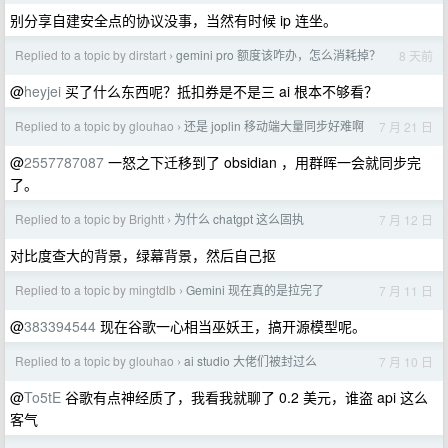
别分享自建安全点的协议没事，当然有时候 ip 连坐。
Replied to a topic by dirstart
gemini pro 额度该咋办，怎么消耗掉？
8 天前
›
@
heyjei
买了什么东西呢？抵扣券是不是三 ai 根本不够看？
Replied to a topic by glouhao
还是 joplin 移动端大量同步好难啊
7 月 21 日
›
@
2557787087
一怒之下迁移到了 obsidian ，用群晖一会就同步完
了。
Replied to a topic by Brightt
为什么 chatgpt 这么固执
7 月 12 日
›
对比度查大的背景，绿幕背景，然后自己抠
Replied to a topic by mingtdlb
Gemini 现在真的是拉完了
7 月 11 日
›
@
383394544
现在谷歌一心相当巫妖王，搞开源模型呢。
Replied to a topic by glouhao
ai studio 大佬们被封过么
7 月 10 日
›
@
To5tE
谷歌有点神经质了，我看我就聊了 0.2 美元，谁盗 api 这么
客气