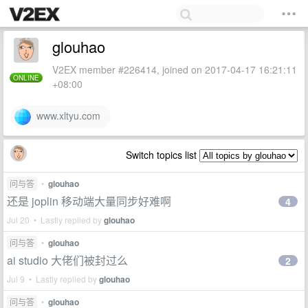
glouhao
V2EX member #226414, joined on 2017-04-17 16:21:11
ONLINE
+08:00
www.xltyu.com
Switch topics list
问与答
•
glouhao
还是 joplin 移动端大量同步好难啊
4
Jul 20 • Lastly replied by
glouhao
问与答
•
glouhao
ai studio 大佬们被封过么
2
Jul 9 • Lastly replied by
glouhao
问与答
•
glouhao