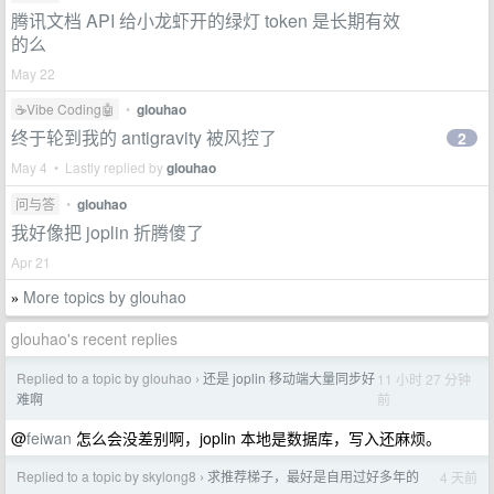
腾讯文档 API 给小龙虾开的绿灯 token 是长期有效
的么
May 22
☕Vibe Coding🤖
•
glouhao
终于轮到我的 antigravity 被风控了
2
May 4 • Lastly replied by
glouhao
问与答
•
glouhao
我好像把 joplin 折腾傻了
Apr 21
More topics by glouhao
»
glouhao's recent replies
Replied to a topic by glouhao
还是 joplin 移动端大量同步好
11 小时 27 分钟
›
前
难啊
@
feiwan
怎么会没差别啊，joplin 本地是数据库，写入还麻烦。
Replied to a topic by skylong8
求推荐梯子，最好是自用过好多年的
4 天前
›