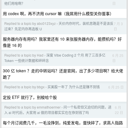
日
他们用啥啊？
用 codex 啊，再不济用 cursor 嘛（我屌用什么模型关你蛋事）
Replied to a topic by abc0123xyz
天价内存时代，装机思路是不是该反
7 月 3
›
日
过来？先定内存再选板 U
服务器内存有用吗？我家里还有 10 来张服务器内存，能攒机吗？好
像是 16 的
Replied to a topic by Had
深度 Vibe Coding 2 个月 用了三百多亿
6 月 25
›
日
Token 一些统计数据和碎碎念
300 亿 token ？走的中转站吗？还是官网，出了多少项目啊？给大佬
跪了
Replied to a topic by bbgx
买美股一年了 为什么还是赚不到钱
6 月 25 日
›
定投 ETF 就行了，别梭哈个股
Replied to a topic by emmathoermer
问一个私密但又迫切的问题，进
6 月
›
22 日
入 ai 时代后，大家用 ai 做的项目都实实在在挣到钱了吗
每个月订阅费几千，一毛没挣到，纯爱发电，蛋快碎了，求高人指路