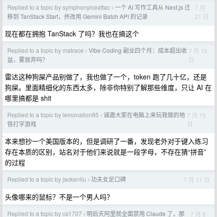
Replied to a topic by symphonyiceattac
一个 AI 写作工具从 Next.js 迁
7 月
›
21 日
移到 TanStack Start，并改用 Gemini Batch API 的记录
现在都在拥抱 TanStack 了吗？我也在搞这个
Replied to a topic by matrace
Vibe Coding 副业四个月：成本超出收
7 月 19
›
日
益，要放弃吗？
雷达这种狗屎产品别做了，我也做了一个，token 跑了几十亿，还是
狗屎。里面精细化的东西太多，除非你特别了解那些维度，只让 AI 在
哪里搞都是 shit
Replied to a topic by lemonation95
诚邀大家在电脑上来玩我做的地
7 月 15
›
日
铁打字游戏
本来想抄一个美国版本的，但是调研了一番，发现老外对于键入练习
存在本质的区别，站名对于他们来说就是一段字母，不存在猜“拼音”
的过程
Replied to a topic by jackenliu
功夫女足口碑
7 月 11 日
›
头像哪来的鼠标？不是一个男人吗？
Replied to a topic by cs1707
明后天阿里就全面禁用 Claude 了，那
7 月 8
›