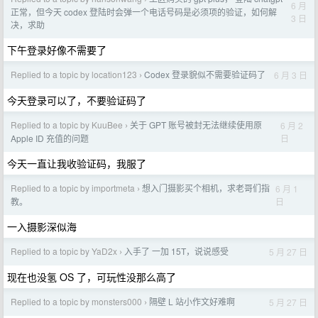
6 月
正常，但今天 codex 登陆时会弹一个电话号码是必须项的验证，如何解
3 日
决，求助
下午登录好像不需要了
Replied to a topic by location123
Codex 登录貌似不需要验证码了
6 月 3 日
›
今天登录可以了，不要验证码了
Replied to a topic by KuuBee
关于 GPT 账号被封无法继续使用原
6 月 2
›
日
Apple ID 充值的问题
今天一直让我收验证码，我服了
Replied to a topic by importmeta
想入门摄影买个相机，求老哥们指
6 月 1
›
日
教。
一入摄影深似海
Replied to a topic by YaD2x
入手了 一加 15T，说说感受
5 月 27 日
›
现在也没氢 OS 了，可玩性没那么高了
Replied to a topic by monsters000
隔壁 L 站小作文好难啊
5 月 27 日
›