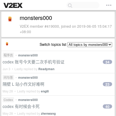
monsters000
V2EX member #419000, joined on 2019-06-05 15:04:17
+08:00
Switch topics list
程序员
•
monsters000
codex 账号今天要二次手机号验证
34
Jun 3 • Lastly replied by
Readyman
问与答
•
monsters000
隔壁 L 站小作文好难啊
23
May 28 • Lastly replied by
engili
Codex
•
monsters000
codex 有时候会卡死
40
May 28 • Lastly replied by
zhenwang