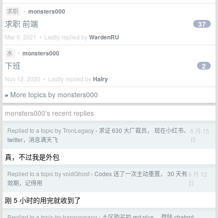
求职
•
monsters000
求职 前端
37
Mar 9, 2021 • Lastly replied by
WardenRU
水
•
monsters000
下班
2
Nov 12, 2020 • Lastly replied by
Halry
More topics by monsters000
»
monsters000's recent replies
Replied to a topic by TronLegacy
求证 630 大厂裁员， 现在小红书、
6 月 15
›
日
twitter，消息满天飞
真，不过我是外包
Replied to a topic by voidGhost
Codex 送了一次主动重置， 30 天有
6 月 12
›
日
效期，记得用
刚 5 小时的用完就收到了
Replied to a topic by hansonwang
土区购买的 gpt plus， 登陆 chatgpt
›