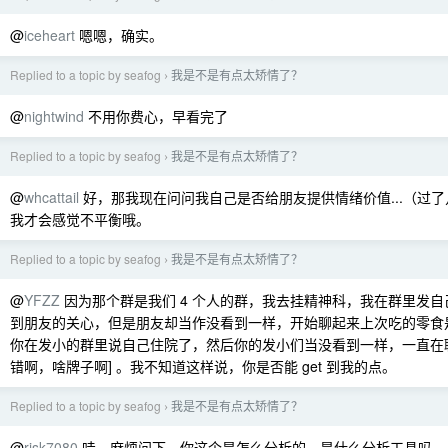
@
iceheart
嗯嗯，确实。
Replied to a topic by seafog
我是不是有点太矫情了？
›
@
nightwind
不用你费心，早看完了
Replied to a topic by seafog
我是不是有点太矫情了？
›
@
whcattail
好，那我现在问问我自己是否给朋友提供情绪价值...（过
我才会感觉不平衡哦。
Replied to a topic by seafog
我是不是有点太矫情了？
›
@
YFZZ
因为那个群是我们 4 个人的群，我去挂精神科，我在群里发
到朋友的关心，但是朋友却当作没看到一样，开始聊起来上次吃的零食
你在发小的群里说自己住院了，然后你的发小们当没看到一样，一直在聊
错啊，啥牌子啊] 。我不知道这样说，你是否能 get 到我的点。
Replied to a topic by seafog
我是不是有点太矫情了？
›
@
risk7080
哇，麻烦问下，你这个是怎么分析的，是什么分析工具吗