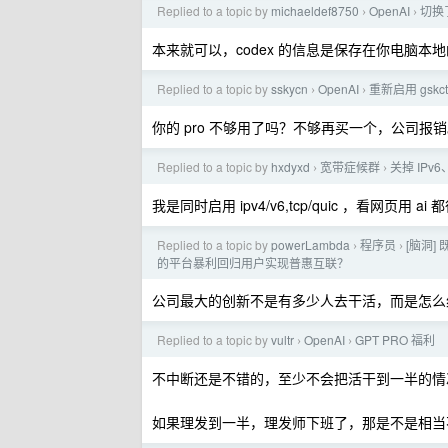
Replied to a topic by
michaeldef8750
OpenAI
切换
›
›
本来就可以，codex 的信息是保存在你电脑本
Replied to a topic by
sskycn
OpenAI
重新启用 gskc
›
›
你的 pro 不够用了吗？不够再买一个，公司报
Replied to a topic by
hxdyxd
宽带症候群
关掉 IP
›
›
我是同时启用 ipv4/v6,tcp/quic ，看网页用 
Replied to a topic by
powerLambda
程序员
[脑洞]
›
›
的平台暴利回归用户实现普惠互联？
公司最大的创新不是有多少人去干活，而是怎么
Replied to a topic by
vultr
OpenAI
GPT PRO 福利
›
›
不中断还是不错的，至少不会把活干到一半的情
如果理发到一半，理发师下班了，那是不是相当