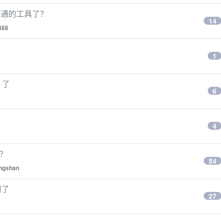
不通的工具了？
14
888
1
c 了
6
4
的？
54
ngshan
周了
27