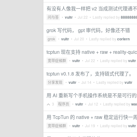
有没有人像我一样把 v2 当成测试代理通
问与答
•
vultr
•
Jul 22
• Lastly replied by
8888888
grok 写代码， gpt 审代码，好像还不错
grok
•
vultr
•
Jul 20
• Lastly replied by
corlern
tcptun 现在支持 native + raw + reality-qui
宽带症候群
•
vultr
•
Jul 22
• Lastly replied by
vultr
tcptun v0.1.8 发布了，支持链式代理了。
分享发现
•
vultr
•
Jul 14
• Lastly replied by
vultr
用 AI 重新写个手机操作系统是不是可行
3
程序员
•
vultr
•
Jul 12
• Lastly replied by
wa
用 TcpTun 的 native + raw 稳定运行快一
宽带症候群
•
vultr
•
Jul 19
• Lastly replied by
vultr