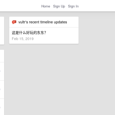
Home
Sign Up
Sign In
vultr's recent timeline updates
这是什么好玩的东东？
Feb 15, 2019