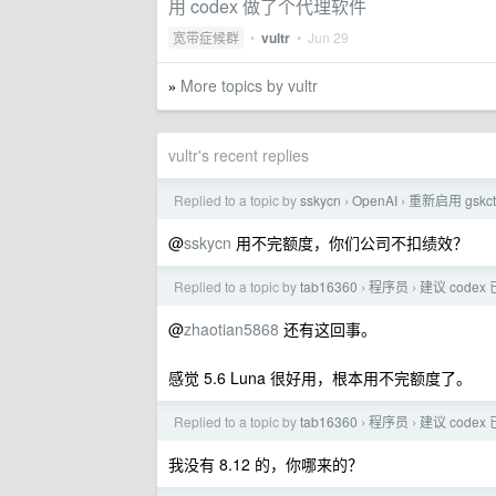
用 codex 做了个代理软件
宽带症候群
•
vultr
•
Jun 29
More topics by vultr
»
vultr's recent replies
Replied to a topic by
sskycn
OpenAI
重新启用 gskc
›
›
@
sskycn
用不完额度，你们公司不扣绩效？
Replied to a topic by
tab16360
程序员
建议 code
›
›
@
zhaotian5868
还有这回事。
感觉 5.6 Luna 很好用，根本用不完额度了。
Replied to a topic by
tab16360
程序员
建议 code
›
›
我没有 8.12 的，你哪来的？