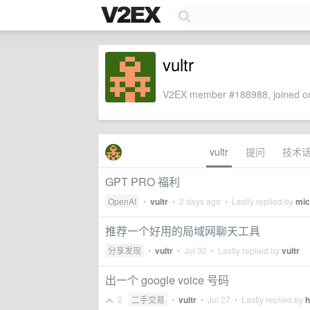
vultr
V2EX member #188988, joined on
vultr
提问
技术
GPT PRO 福利
OpenAI
•
vultr
•
2 days ago
• Lastly replied by
mic
推荐一个好用的局域网聊天工具
分享发现
•
vultr
•
Jul 30
• Lastly replied by
vultr
出一个 google voice 号码
2
二手交易
•
vultr
•
Jul 27
• Lastly replied by
h