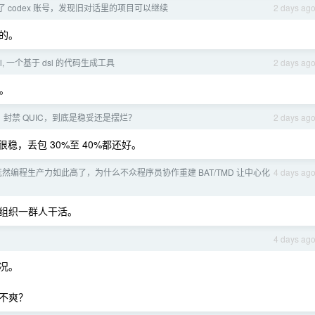
了 codex 账号，发现旧对话里的项目可以继续
2 days ag
地的。
tl, 一个基于 dsl 的代码生成工具
2 days ag
销。
v6、封禁 QUIC，到底是稳妥还是摆烂？
2 days ag
ai 都很稳，丢包 30%至 40%都还好。
 既然编程生产力如此高了，为什么不众程序员协作重建 BAT/TMD 让中心化
4 days ag
组织一群人干活。
4 days ag
况。
不爽？