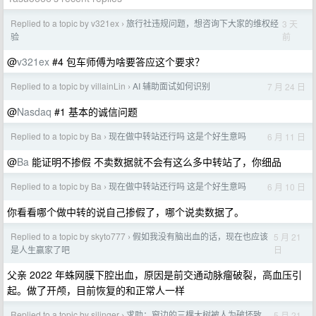
Replied to a topic by v321ex
旅行社违规问题，想咨询下大家的维权经
3 天
›
前
验
@
v321ex
#4 包车师傅为啥要答应这个要求？
Replied to a topic by villainLin
AI 辅助面试如何识别
7 月 24 日
›
@
Nasdaq
#1 基本的诚信问题
Replied to a topic by Ba
现在做中转站还行吗 这是个好生意吗
6 月 11 日
›
@
Ba
能证明不掺假 不卖数据就不会有这么多中转站了，你细品
Replied to a topic by Ba
现在做中转站还行吗 这是个好生意吗
6 月 10 日
›
你看看哪个做中转的说自己掺假了，哪个说卖数据了。
Replied to a topic by skyto777
假如我没有脑出血的话，现在也应该
5 月 21
›
日
是人生赢家了吧
父亲 2022 年蛛网膜下腔出血，原因是前交通动脉瘤破裂，高血压引
起。做了开颅，目前恢复的和正常人一样
Replied to a topic by silinger
求助：窗边的三棵大树被人为破坏致
5 月 21
›