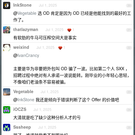
InkStone
Jul 1, 2025
20
@
Vegetable
选 OD 肯定是因为 OD 已经是他能找到的最好的工
作了。
thatlazyman
Jul 1, 2025
1
21
有软肋的牛马可压榨空间大是事实
weixind
Jul 1, 2025
1
22
@
IvanCrancy
主要是华为非要把外包叫 OD 骗了一波。比如第二个人 SXX ，
招聘过程中绝对有人承诺一波说能转。刚毕业的小年轻心思轻，
不像咱们老油条不容易被骗。
Vegetable
Jul 1, 2025
23
@
InkStone
我还是倾向于错误判断了这个 Offer 的价值吧
iOCZS
Jul 1, 2025
24
大清就是吃了缺少这种分析人才的亏
Sssheep
Jul 1, 2025
25