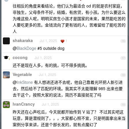
往相反的角度来看结论，他们认为最适合 od 的就是农村家庭，
非独生，父母条件不好，结婚，有房贷，有小孩。为什么要这么
为难这些人呢，明明买房生小孩才是国家的未来，果然能吃苦的
人要吃更多的苦。金钱流向了更有钱的人，苦难留给了能吃苦的
人
shakaraka
Jul 1, 2025
1
16
@
BlackDoge
#5 outside dog
cocong
Jul 1, 2025
17
还不是现在人多，有的挑，可不得多挑挑。
Vegetable
Jul 1, 2025
18
@
InkStone
有人想进还进不去呢，他自己靠着光环把人新引进
去，然后给不了匹配的环境。我其实不太能理解 985 出来也要
去干这个，按照大家的说法，简历不直接就花了吗
IvanCrancy
Jul 1, 2025
19
昨天还在心声吃瓜，今天就都开始传到 V 站了？ 不过其实吧这
玩意，算是潜规则了，，，大家都心照不宣，只是明面拿出来当
案例分享来讲，还是个部长发的，就有点魔幻了