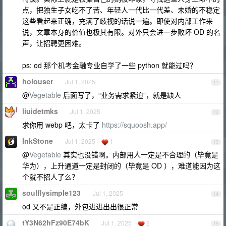
点，把独生子女吃不了苦、年轻人一代比一代差、未婚的不稳定
这些看起来正确，充满了歧视的话说一遍。即使对内部工作来
说，文章本身的价值也极其有限。对外只会进一步败坏 OD 的名
声，让招聘更困难。
ps: od 那个机考金融专业自学了一些 python 就能过吗？
holouser
Jul 1, 2025
11
@
Vegetable
后面写了，“业务需求紧迫”，就是缺人
liuidetmks
Jul 1, 2025
12
求你用 webp 吧，太卡了
https://squoosh.app/
InkStone
Jul 1, 2025
1
13
@
Vegetable
其实也没错啊。内部用人一定是不合理的（毕竟是
华为），上升通道一定是封闭的（毕竟是 OD ），难道能因为这
个就不招人了么？
soulflysimple123
Jul 1, 2025
14
od 又不是正编，外包进进出出很正常
tY3N62hFz90E74bK
Jul 1, 2025
2
15