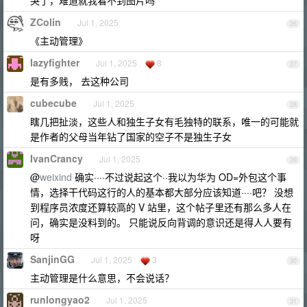
哭了，难道就我看不到图片吗
ZColin
Jul 1, 2025
26
《主动管理》
lazyfighter
Jul 1, 2025
8
27
是有多贱， 去这种公司
cubecube
Jul 1, 2025
28
瞎几把扯淡，这些人和独生子女有毛独特的联系，唯一的可能就
是作者的父母当年钻了国家的空子不是独生子女
IvanCrancy
Jul 1, 2025
29
@
weixind
确实····不过说起这个··我以为华为 OD=外包这个事
情，选择干代码这行的人的基本都大部分应该知道····吧？ 没想
到程序员浓度还算较高的 V 站里，这个帖子里还有那么多人在
问，确实是没料到的。 只能说反向背调的意识还是得人人要有
呀
SanjinGG
Jul 1, 2025
3
30
主动管理是什么意思，不会说话？
runlongyao2
Jul 1, 2025
31