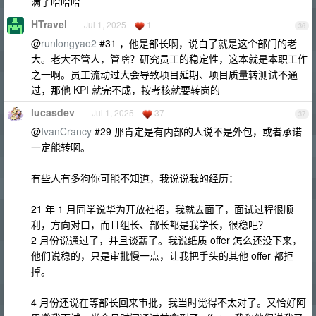
满了哈哈哈
HTravel
Jul 1, 2025
1
36
@
runlongyao2
#31 ，他是部长啊，说白了就是这个部门的老
大。老大不管人，管啥？研究员工的稳定性，这本就是本职工作
之一啊。员工流动过大会导致项目延期、项目质量转测试不通
过，那他 KPI 就完不成，按考核就要转岗的
lucasdev
Jul 1, 2025
37
37
@
IvanCrancy
#29 那肯定是有内部的人说不是外包，或者承诺
一定能转啊。
有些人有多狗你可能不知道，我说说我的经历：
21 年 1 月同学说华为开放社招，我就去面了，面试过程很顺
利，方向对口，而且组长、部长都是我学长，很稳吧？
2 月份说通过了，并且谈薪了。我说纸质 offer 怎么还没下来，
他们说稳的，只是审批慢一点，让我把手头的其他 offer 都拒
掉。
4 月份还说在等部长回来审批，我当时觉得不太对了。又恰好阿