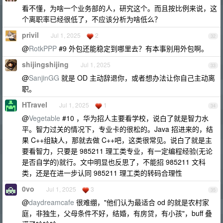
看不懂，为啥一个业务部的人，研究这个。而且按比例来说，这
个离职率已经很低了，不应该分析为啥低么？
privil
Jul 1, 2025
2
32
@
RotkPPP
#9 外包还能稳定到哪里去？有本事别用外包啊。
shijingshijing
Jul 1, 2025
33
@
SanjinGG
就是 OD 主动辞退你，或者想办法让你自己主动离
职。
HTravel
Jul 1, 2025
1
34
@
Vegetable
#10 ，华为招人主要看学校，说白了就是智力水
平。智力过关的情况下，专业卡的很松的。Java 招进来的，结
果 C++组缺人，那就去做 C++吧，这类很常见。说白了就是主
要看智力，只要是 985211 理工类专业，有一定编程经验(无论
是否自学的)就行。文中明显也反思了，不能招 985211 文科
类，还是在进一步认同 985211 理工类的转码合理性
0vo
Jul 1, 2025
3
35
@
daydreamcafe
很难绷，"他们认为最适合 od 的就是农村家
庭，非独生，父母条件不好，结婚，有房贷，有小孩"，buff 叠