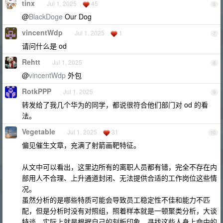
tinx
Jul 1, 2025
45
6
@
BlackDoge
Our Dog
vincentWdp
Jul 1, 2025
1
7
请问什么是 od
Rehtt
Jul 1, 2025
8
@
vincentWdp
外包
RotkPPP
Jul 1, 2025
9
转发给了我几个华为的同学，都说很符合他们部门对 od 的看
法。
Vegetable
Jul 1, 2025
31
10
偏见催生文章，充满了射箭画靶特征。
从文中可以看出，这里边所有的离职人员都有错，完全不存在内
部用人不合理、上升通道封闭、无法提供合适的工作岗位这些情
况。
虽然分析的是哪些特质可能会导致员工稳定性不佳和能力不匹
配，但是分析时没有对照组，照着样本就是一顿聚类分析，大谈
特谈。实际上就是根据自己的刻板印象，寻找这些人身上命中的