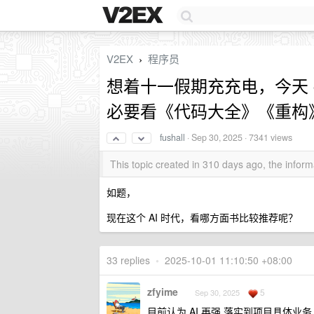
V2EX
程序员
›
想着十一假期充充电，今天 clau
必要看《代码大全》《重构
fushall
·
Sep 30, 2025
· 7341 views
This topic created in 310 days ago, the info
如题，
现在这个 AI 时代，看哪方面书比较推荐呢？
33 replies
•
2025-10-01 11:10:50 +08:00
zfyime
5
Sep 30, 2025
目前认为 AI 再强 落实到项目具体业