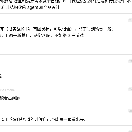
忽略 验证和满足需求这个目标。ai 时代应该远离前后端和传统软件(本
非结构化的 agent 和产品设计
2
完（很实战的书，有图灵标，可以相信），马丁写到感觉一般；
的，1 遍是新版），感觉八股，不如撸 2 把游戏
2
流
via iPhone
2
就能看出问题
2
习，防止它胡说八道的时候自己不能第一眼看出来。