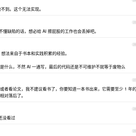
2
做不到。这个无法实现。
2
你看不懂缺陷的话，想必给 AI 擦屁股的工作也会丢掉吧。
2
实现， 想法来自于书本和实践积累的经验。
是什么，不然 AI 一通写，最后的代码还是不可维护不就等于废物么
2
或者看论文，我不建议看书了，你要知道一本书出来，它需要至少 1 年
相对落后了。
2
还没看过
2