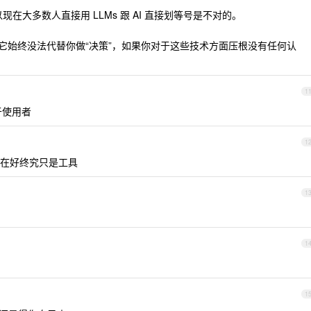
以现在大多数人直接用 LLMs 跟 AI 直接划等号是不对的。
多强，它始终没法代替你做“决策”，如果你对于这些技术方面压根没有任何认
1
于使用者
1
在好终究只是工具
1
1
1