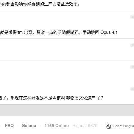
、方向都会影响你能得到的生产力增益及效率。
3
贴别快。就是懒得 tm 出奇，复杂一点的活随便糊弄。手动跳回 Opus 4.1
3
3
3
成熟了，那现在这种开发是不是叫该叫 非物质文化遗产 了？
·
FAQ
·
Solana
·
1169 Online
Highest 6679
·
Select Langua