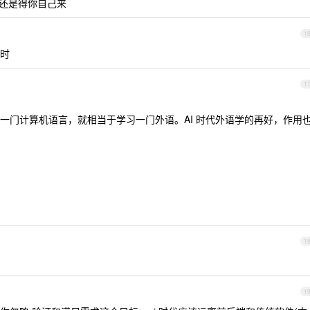
架构还是得你自己来
1
时
1
一门计算机语言，就相当于学习一门外语。AI 时代外语学的再好，作用
1
1