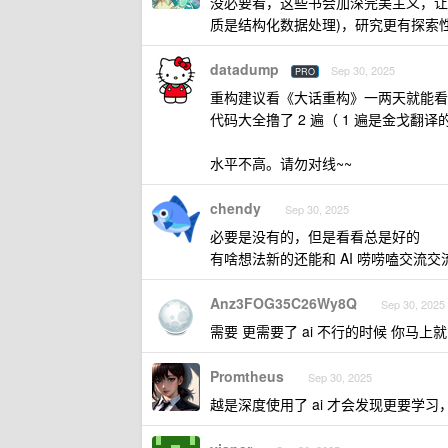
没必要看，这些书会加深完美主义，让你
质是结构化数据处理)，研究更有探索性和
datadump
Sep 30, 2025
PRO
重构建议看《大话重构》一两天就能看
代码大全撸了 2 遍（ 1 遍是金戈翻译
水平不高。请勿对线~~
chendy
Sep 30, 2025
必要是没有的，但是看看总是好的
有啥想法新的还能和 AI 唠唠嗑交流交
Anz3FOG35C26Wy8Q
Sep 30, 2025 
需要 更需要了 ai 不行的时候 你马上
Promtheus
Sep 30, 2025
越是深度使用了 ai 才会发现更要学