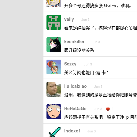
开多个号还得搞多张 GG 卡，难啊。
vaily
Jun 3
看来是纯抽奖了，搞得现在都提心吊胆
keenkiller
Jun 3
跟升级没啥关系
Sezxy
Jun 3
美区订阅也能用 gg 卡？
liulicaixiao
Jun 3
没用，我遇到的是是直接给你把账号登
HeHeDaGe
1
Jun 3
应该跟梯子有关系吧，稳定干净 ip 
indexof
Jun 3