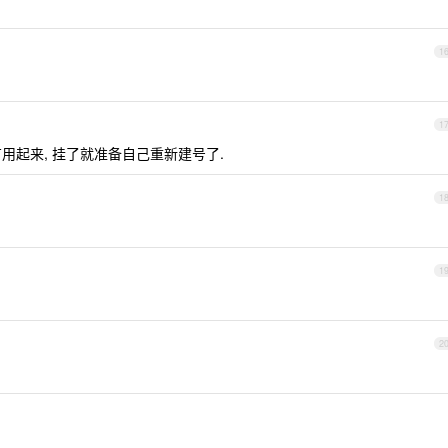
1
1
没有用起来, 挂了就准备自己重新建号了.
1
1
2