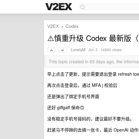
V2EX
Codex
›
⚠️慎重升级 Codex 最新版（26
LonelyM
·
Jun 3
· 14860 views
This topic created in 65 days ago, the infor
早上点击了更新，提示需要退出登录 refresh toe
再次点击登录后，通过 MFA j 校验后
还是弹出了绑定手机号界面
还好 giffgaff 保命🙃
没有稳定手机号接码的，建议最好不要升级。
赶紧马不停蹄的去搞一张卡，最近 OpenAI 动