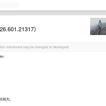
.601.21317）
mation mentioned may be changed or developed.
kn
作比较大。