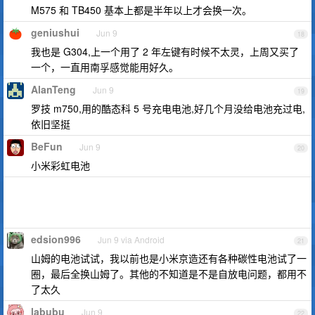
M575 和 TB450 基本上都是半年以上才会换一次。
geniushui
Jun 9
18
我也是 G304,上一个用了 2 年左键有时候不太灵，上周又买了
一个，一直用南孚感觉能用好久。
AlanTeng
Jun 9
19
罗技 m750,用的酷态科 5 号充电电池,好几个月没给电池充过电,
依旧坚挺
BeFun
Jun 9
20
小米彩虹电池
edsion996
Jun 9 via Android
21
山姆的电池试试，我以前也是小米京造还有各种碳性电池试了一
圈，最后全换山姆了。其他的不知道是不是自放电问题，都用不
了太久
labubu
Jun 9
22