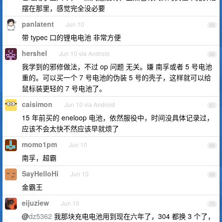
摆在那里，感觉完全没必要
panlatent
Jun 10
65
带 typec 口的锂电电池 非常方便
hershel
Jun 10 via Android
66
我学到的邪修做法，不过 op 问题 无关。嫌 南孚或者 5 号电池
重的。可以买一个 7 号电池的伪装 5 号的壳子，这样就可以给
鼠标装更轻的 7 号电池了。
caisimon
Jun 10 via Android
67
15 年前买的 eneloop 电池，依然服役中，时间没具体记录过，
应该不会太快不然应该早就烦了
momo1pm
Jun 10
68
南孚，超霸
SayHelloHi
Jun 10
69
金霸王
eijuziew
Jun 10
70
@
dz5362
我那块充电电池用到现在六年了，304 都换 3 个了，