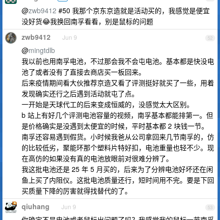
@
zwb9412
#50 我那个京东京造就是活动买的，我感觉是便宜
没好货😂我换回南孚看看，别是鼠标的问题
zwb9412
Jun 9
52
@
mingtdlb
我以前也用南孚电池，不过那会我不会屯电池。基本都是快没电
池了或者没有了直接去商店买一板回来。
后来疫情期间看大伙推荐京造又看了评测挺好就买了一些，用着
发现确实还行之后遇到活动就屯了点。
一开始是天球代工的后来变成恒威的，没感觉太大区别。
b 站上有好几个评测电池容量的视频，南孚基本都能排第一。但
是价格确实是没遇到太便宜的时候，平时基本都 2 块钱一节。
南孚还容易遇到假货。小时候我爸从公司拿回来几节南孚的，仿
的比较低劣，聚能环那个塑料片特好扣，电池重量也轻不少。现
在高仿的如果没有真的电池放眼前对很难分辨了。
我这批电池还是 25 年 5 月买的，后来为了分辨电池好坏还在闲
鱼上买了内阻仪。这批电池质量还行，短时间用不完。要是下回
买质量下降的厉害就得找替代的了。
qiuhang
Jun 9
53
你确定不是电池或者鼠标出问题了吗？我感觉我的鼠标一节南孚