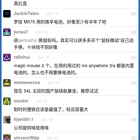
真扛造
JackieTsien
Jun 10
71
罗技 M575 用的南孚电池，好像至少有半年了吧
junas7
Jun 10
72
@
geniushui
换鼠标吗。其实可以拼多多买个“鼠标微动”自己动
手换，十块钱不到好像
raflehui
Jun 10
73
magic mouse 2 个，在用的用过的 mx anywhere 3/s 都是内置
电池的。怎么也不用要换电池的。
mmmeeexxa
Jun 10
74
现在 54L 主控的国产鼠续航暴涨，推荐试试
mosfet
Jun 10
75
耐时的锂铁应该是最强了，轻且容量大
hjw45611
Jun 10
76
公司提供啥就用啥
vincentWdp
Jun 10
77