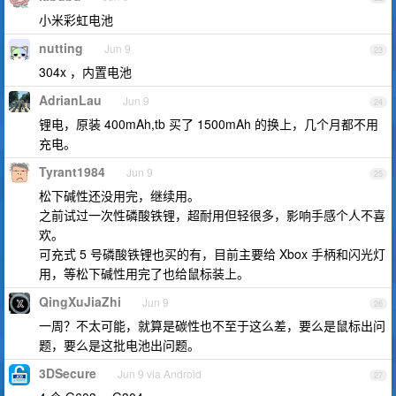
小米彩虹电池
nutting
Jun 9
23
304x ，内置电池
AdrianLau
Jun 9
24
锂电，原装 400mAh,tb 买了 1500mAh 的换上，几个月都不用
充电。
Tyrant1984
Jun 9
25
松下碱性还没用完，继续用。
之前试过一次性磷酸铁锂，超耐用但轻很多，影响手感个人不喜
欢。
可充式 5 号磷酸铁锂也买的有，目前主要给 Xbox 手柄和闪光灯
用，等松下碱性用完了也给鼠标装上。
QingXuJiaZhi
Jun 9
26
一周？不太可能，就算是碳性也不至于这么差，要么是鼠标出问
题，要么是这批电池出问题。
3DSecure
Jun 9 via Android
27