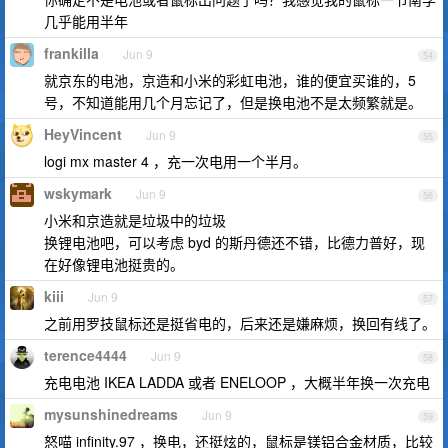
几乎能用半年
frankilla
Jun 9
54
就京东的电池，京造和小米的彩虹电池，谁的便宜买谁的，5
号，不知道能用几个月忘记了，但是换电池不是太频繁就是。
HeyVincent
Jun 9
55
logi mx master 4 ，充一次电用一个半月。
wskymark
Jun 9
56
小米和京造就是垃圾中的垃圾
换锂电池吧，可以考虑 byd 的斯丹德还不错，比德力普好，现
在好像锂电池挺贵的。
kiii
Jun 9
57
之前用罗技鼠标还是挺省电的，后来还是嫌麻烦，换回有线了。
terence4444
Jun 9
58
充电电池 IKEA LADDA 或者 ENELOOP ，大概半年换一次充电
mysunshinedreams
Jun 9
59
怒喵 infinity.97 ，换电，还挺炫的，鼠标是镁铝合金材质，比较