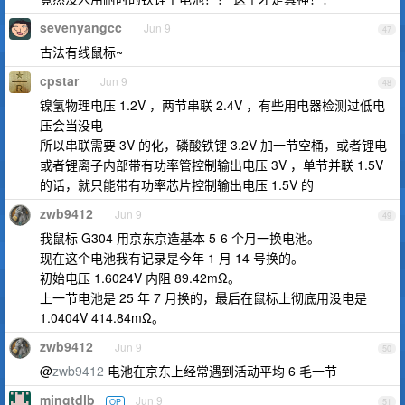
sevenyangcc
Jun 9
47
古法有线鼠标~
cpstar
Jun 9
48
镍氢物理电压 1.2V ，两节串联 2.4V ，有些用电器检测过低电
压会当没电
所以串联需要 3V 的化，磷酸铁锂 3.2V 加一节空桶，或者锂电
或者锂离子内部带有功率管控制输出电压 3V ，单节并联 1.5V
的话，就只能带有功率芯片控制输出电压 1.5V 的
zwb9412
Jun 9
49
我鼠标 G304 用京东京造基本 5-6 个月一换电池。
现在这个电池我有记录是今年 1 月 14 号换的。
初始电压 1.6024V 内阻 89.42mΩ。
上一节电池是 25 年 7 月换的，最后在鼠标上彻底用没电是
1.0404V 414.84mΩ。
zwb9412
Jun 9
50
@
zwb9412
电池在京东上经常遇到活动平均 6 毛一节
mingtdlb
Jun 9
OP
51