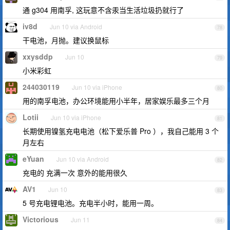
通 g304 用南孚, 这玩意不含汞当生活垃圾扔就行了
iv8d
Jun 10 via Android
78
干电池，月抛。建议换鼠标
xxysddp
Jun 10
79
小米彩虹
244030119
Jun 10 via iPhone
80
用的南孚电池，办公环境能用小半年，居家娱乐最多三个月
Lotii
Jun 10 via iPhone
81
长期使用镍氢充电电池（松下爱乐普 Pro ），我自己能用 3 个
月左右
eYuan
Jun 10 via Android
82
充电的 充满一次 意外的能用很久
AV1
Jun 10
83
5 号充电锂电池。充电半小时，能用一周。
Victorious
Jun 11
84