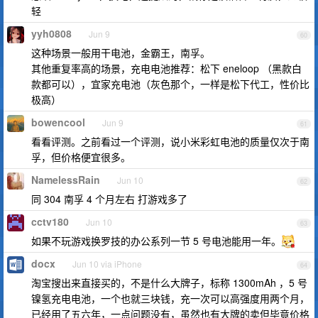
轻
yyh0808
Jun 9
60
这种场景一般用干电池，金霸王，南孚。
其他重复率高的场景，充电电池推荐：松下 eneloop （黑款白
款都可以），宜家充电池（灰色那个，一样是松下代工，性价比
极高）
bowencool
Jun 9
61
看看评测。之前看过一个评测，说小米彩虹电池的质量仅次于南
孚，但价格便宜很多。
NamelessRain
Jun 10
62
同 304 南孚 4 个月左右 打游戏多了
cctv180
Jun 10
63
如果不玩游戏换罗技的办公系列一节 5 号电池能用一年。
docx
Jun 10 via iPhone
64
淘宝搜出来直接买的，不是什么大牌子，标称 1300mAh ，5 号
镍氢充电电池，一个也就三块钱，充一次可以高强度用两个月，
已经用了五六年，一点问题没有，虽然也有大牌的卖但毕竟价格