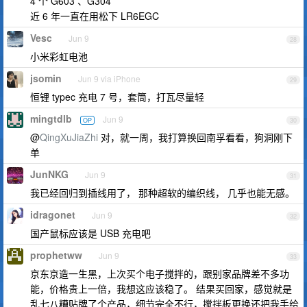
4 个 G603 、G304
近 6 年一直在用松下 LR6EGC
Vesc
Jun 9
28
小米彩虹电池
jsomin
Jun 9 via iPhone
29
恒锂 typec 充电 7 号，套筒，打瓦尽量轻
mingtdlb
Jun 9
OP
30
@
QingXuJiaZhi
对，就一周，我打算换回南孚看看，狗洞刚下
单
JunNKG
Jun 9
31
我已经回归到插线用了， 那种超软的编织线， 几乎也能无感。
idragonet
Jun 9
32
国产鼠标应该是 USB 充电吧
prophetww
Jun 9
33
京东京造一生黑，上次买个电子搅拌的，跟别家品牌差不多功
能，价格贵上一倍，我想这应该稳了。 结果买回家，感觉就是
乱七八糟贴牌了个产品，细节完全不行，搅拌板更换还把我手给