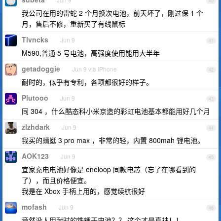
40
我公司在用的雷蛇 2 个月换次电池，前天坏了，刚过保 1 个
月，售后不修，重新买了有线鼠标
Tlvncks
Jun 9
41
M590,普通 5 号电池，高强度使用能用大半年
getadoggie
Jun 9 via iPhone
42
耐时的，似乎有专利，各项都很好的样子。
Plutooo
Jun 9
43
同 304 ，什么酷态科小米京造的彩虹电池基本都能用好几个月
zlzhdark
Jun 9
44
我买的蜻蜓 3 pro max ，非常的轻，内置 800mah 锂电池。
AOK123
Jun 9
45
宜家充电电池好像是 eneloop 同款电芯（忘了在哪看到的
了），而且价格便宜。
我是在 Xbox 手柄上用的，感觉续航很好
mofash
Jun 9
46
竟然没人用耐时的铁锂干电池？？ 这个才是真神！！