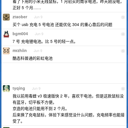
看了下用的小米无线鼠标，1 月初买的南孚电池，昨天刚没电，
正好 5 个月……
ztaober
Jun 9
3
买个 usb 充电 5 号电池 还能优化 304 的重心靠后的问题
bgm004
Jun 9
4
7 号 充电锂电池。比 5 号的轻一点。
mrzhiin
Jun 9
5
酷态科普通的彩虹电池
tyqing
Jun 9
6
我以前用毒蝰 v3 极速版快 2 年，喜欢干电池，但是这款鼠标没
有蓝牙，切平板不方便。
京造的电池只能用不到 2 个月。
后来换了充电鼠标，体验下来感觉没什么问题，充电频率也能接
受了。