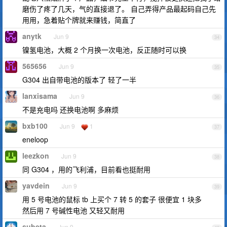
磨伤了疼了几天，气的直接退了。 自己弄得产品最起码自己先
用用，急着贴个牌就来赚钱，简直了
anytk
Jun 9
34
镍氢电池，大概 2 个月换一次电池，反正随时可以换
565656
Jun 9
35
G304 出自带电池的版本了 轻了一半
lanxisama
Jun 9
36
不是充电吗 还换电池啊 多麻烦
bxb100
Jun 9
1
37
eneloop
leezkon
Jun 9
38
同 G304 ，用的飞利浦，目前看也挺耐用
yavdein
Jun 9
39
用 5 号电池的鼠标 tb 上买个 7 转 5 的套子 很便宜 1 块多
然后用 7 号碱性电池 又轻又耐用
subeta
Jun 9