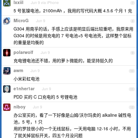
lxxiil
Jun 9 via iPhone
7
5 号氢镍电池，2100mAh ，我用的写代码大概 4.5.6 个月 1 充
MicroG
Jun 9
8
G304 用南孚的话，手感上应该是明显后端比较重吧，我原来用
G304 的时候是用充电的 7 号电池+5 号电池壳，这样整个鼠标
的重量是均衡的
polarwolf
Jun 9
9
充电锂电池还不错，用的萝卜微能的，能坚持挺久的
awm
Jun 9
10
小米彩虹电池
e1nher1ar
Jun 9
11
PDD 买的 C 口充电的 5 号锂电池
niboy
Jun 9
12
办公室买的，看了一下好像是山姆/沃尔玛卖的 alkaline 碱性电
池，5 号，1 只
用的罗技很小的一个无线鼠标，一天用电脑 12-16 小时，不用
了就关掉鼠标开关，四五个月没问题