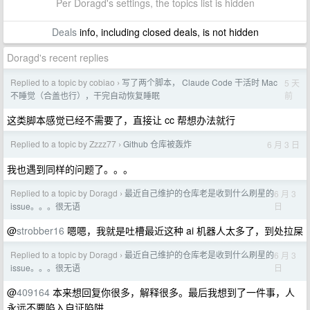
Per Doragd's settings, the topics list is hidden
Deals
info, including closed deals, is not hidden
Doragd's recent replies
Replied to a topic by cobiao
写了两个脚本， Claude Code 干活时 Mac
5 天
›
前
不睡觉（合盖也行），干完自动恢复睡眠
这类脚本感觉已经不需要了，直接让 cc 帮想办法就行
Replied to a topic by Zzzz77
Github 仓库被轰炸
6 月 3 日
›
我也遇到同样的问题了。。。
Replied to a topic by Doragd
最近自己维护的仓库老是收到什么刷星的
6 月 3
›
日
issue。。。很无语
@
strobber16
嗯嗯，我就是吐槽最近这种 ai 机器人太多了，到处拉屎
Replied to a topic by Doragd
最近自己维护的仓库老是收到什么刷星的
6 月 3
›
日
issue。。。很无语
@
409164
本来想回复你很多，解释很多。最后我想到了一件事，人
永远不要陷入自证陷阱