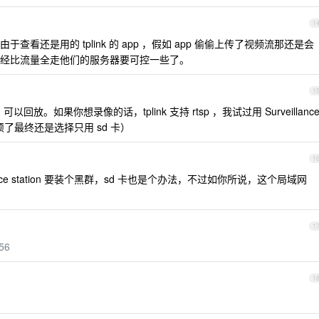
1
看还是用的 tplink 的 app ，假如 app 偷偷上传了视频流那还是会
经比流量全走他们的服务器要可控一些了。
1
回放。如果你想录像的话，tplink 支持 rtsp ，我试过用 Surveillanc
麻烦了最终还是选择只用 sd 卡）
1
lance station 要装个黑群，sd 卡也是个办法，不过如你所说，这个局域网
1
y56
1