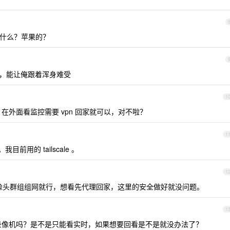
什么？苹果的？
y ，能让俺跟着浑身难受
1
在外面看监控需要 vpn 回家就可以，对不啦？
1
用的 tailscale 。
1
跟摄像头群组组网就行，想看先代理回家，这里的安全做好就没问题。
1
录像机吗？是不是只能看实时，如果想要回看是不是就没办法了？