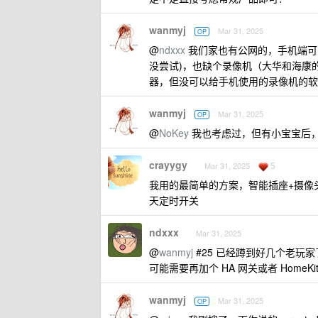
wanmyj
Mar 31, 2025
OP
@
ndxxx
我们家也有公网的，手机端可以 O
没尝试)，也缺个录像机（大华和海康的录
器，但没可以给手机使用的录像机的软件
wanmyj
Mar 31, 2025
OP
@
NoKey
我也考虑过，但有小宝宝后
crayygy
5
Mar 31, 2025
我用的最简单的方案，智能插座+摄像
天定时开关
ndxxx
Mar 31, 2025
@
wanmyj
#25 已经蹲到好几个老玩家
可能需要再加个 HA 网关或者 Home
wanmyj
Mar 31, 2025
OP