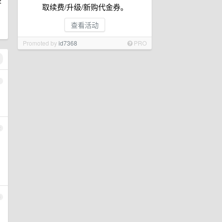
录
取续费/升级/新购代金券。
查看活动
Promoted by
id7368
PRO
1
2
3