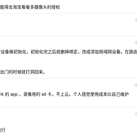
能得去淘宝看看多摄像头的授权
 的 app 绑定设备做初始化，初始化完之后就删掉绑定，改成添加局域网设备。在路
。
出门的时候就打洞回来。
ink 的 app ，录像用的 sd 卡，不上云。个人感觉使用成本比自己维护
就行