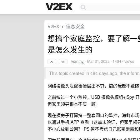
V2EX
信息安全
›
想搞个家庭监控，要了解一
是怎么发生的
wanmyj
·
Mar 31, 2025
· 14047 views
This topic created in 494 days ago, the info
网络摄像头泄密事情层出不穷，搞的我都不敢随
之前搞过一个小监控，USB 摄像头模组+iSpy 
但家里领导根本不屑一顾。
现在换房子打算搞一整套四口的监控，海鲜市场
以通过手机 APP 查看（这点未验证，但家里
不小心放到公网？ PS 暂不考虑自己账密泄露