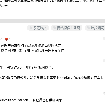
 小时开机，我感觉可以直接让我的服务器作为录像机可能更安全，不知道有哪些
享出来。
家庭监控
网络摄像头泄密
监控漏洞
4
ne
厂商的中转或打洞 而这就是漏洞出现的地方
可以访问 然后你自己的回家代理来确保安全性
把*.ys7.com 都拦截掉就可以了。
ant 读取群晖的摄像头，最后反接入到苹果 HomeKit 。这样应该既方便实时
eillance Station ，我记得也有手机 App