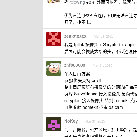
@
littlewing
#8 在外面可以看，我家有 ap
优先直连 (P2P 直连)，如果无法直
开了，也不卡。
zealotxxxx
Mar 31, 2025
我是 tplink 摄像头 + Scrypted + apple
后面可能会换成大华的头，不过还没仔
zhf883680
Mar 31, 2025
个人目前方案:
tp 摄像头支持 onvif
路由器屏蔽所有摄像头的外网访问 每天
群晖 Surveillance 接入摄像头,反向
scrypted 接入摄像头 转到 homeki
日常看就 homekit 或者 ds cam
NoKey
Mar 31, 2025
门口，阳台，公共区域，加上监控，是
是不是直接考虑常规产品即可？