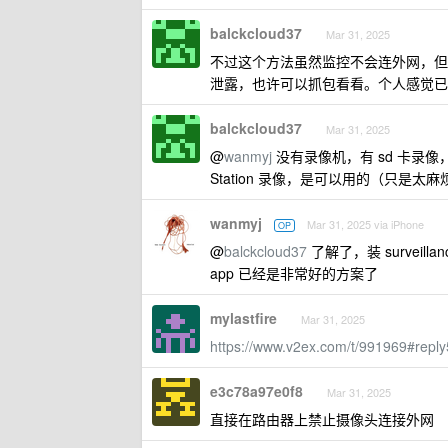
balckcloud37
Mar 31, 2025
不过这个方法虽然监控不会连外网，但由于查
泄露，也许可以抓包看看。个人感觉已
balckcloud37
Mar 31, 2025
@
wanmyj
没有录像机，有 sd 卡录像，可以
Station 录像，是可以用的（只是太
wanmyj
Mar 31, 2025 via iPhone
OP
@
balckcloud37
了解了，装 surveil
app 已经是非常好的方案了
mylastfire
Mar 31, 2025
https://www.v2ex.com/t/991969#repl
e3c78a97e0f8
Mar 31, 2025
直接在路由器上禁止摄像头连接外网