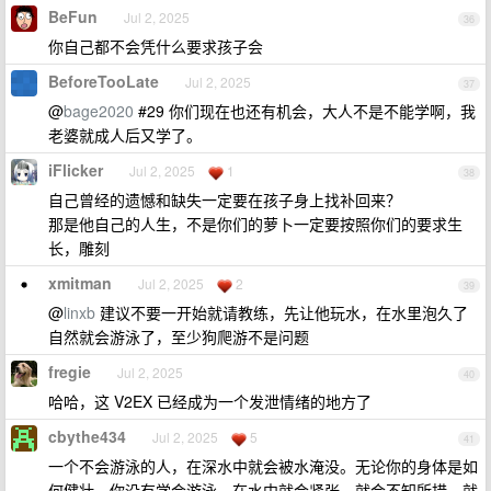
BeFun
Jul 2, 2025
36
你自己都不会凭什么要求孩子会
BeforeTooLate
Jul 2, 2025
37
@
bage2020
#29 你们现在也还有机会，大人不是不能学啊，我
老婆就成人后又学了。
iFlicker
Jul 2, 2025
1
38
自己曾经的遗憾和缺失一定要在孩子身上找补回来？
那是他自己的人生，不是你们的萝卜一定要按照你们的要求生
长，雕刻
xmitman
Jul 2, 2025
2
39
@
linxb
建议不要一开始就请教练，先让他玩水，在水里泡久了
自然就会游泳了，至少狗爬游不是问题
fregie
Jul 2, 2025
40
哈哈，这 V2EX 已经成为一个发泄情绪的地方了
cbythe434
Jul 2, 2025
5
41
一个不会游泳的人，在深水中就会被水淹没。无论你的身体是如
何健壮，你没有学会游泳，在水中就会紧张、就会不知所措、就