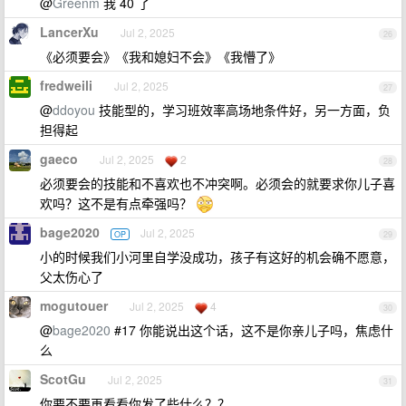
@
Greenm
我 40 了
LancerXu
Jul 2, 2025
26
《必须要会》《我和媳妇不会》《我懵了》
fredweili
Jul 2, 2025
27
@
ddoyou
技能型的，学习班效率高场地条件好，另一方面，负
担得起
gaeco
Jul 2, 2025
2
28
必须要会的技能和不喜欢也不冲突啊。必须会的就要求你儿子喜
欢吗？这不是有点牵强吗？
bage2020
Jul 2, 2025
OP
29
小的时候我们小河里自学没成功，孩子有这好的机会确不愿意，
父太伤心了
mogutouer
Jul 2, 2025
4
30
@
bage2020
#17 你能说出这个话，这不是你亲儿子吗，焦虑什
么
ScotGu
Jul 2, 2025
31
你要不要再看看你发了些什么？？