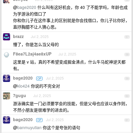
@
bage2020
什么叫有这好机会，你 40 了不能学吗，年龄也成
为学游泳的借口了
你和你儿子在这件事上的区别就是你会找借口，你儿子比你好，
直抒胸臆不让人猜心思。
brazz
Jul 2, 2025
57
懵了，你是怎么当父母的
F8ea7L2aj4ae8xUP
Jul 2, 2025
58
这里是 v 站，真的不希望变成掘金沸点，什么牛马蛇神逆天都
有。
bage2020
Jul 2, 2025
OP
59
@
klo424
你说的不完全对
7gugu
Jul 2, 2025
60
游泳确实是一门必须要学会的技能，但是父母也应该以身作则，
不然小朋友是很难学的进去的。
bage2020
Jul 2, 2025
OP
61
@
banmuyutian
你这个是夸张的语句