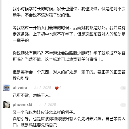
我小时候学特长的时候，家长也逼过，我也哭过，但是绝对不会
动手，不会说不该对孩子说的话。
等我熬过一开始入门最难的时候，后面对我都是好处。我并没有
走这条路，上了初中也就不在学了，但是这些东西对人的帮助是
一辈子的。
你说游泳有用吗？不学游泳会缺胳膊少腿吗？学了就能成菲尔普
斯吗？当然不能。这个标准可以放宽到任何事情上。
但是每学会一个东西，对人的好处是一辈子的。要正确的正面管
教和引导。
oliveira
Jul 2, 2025
2
86
己所不欲，勿施于人。
phoenixG
Jul 2, 2025
87
又一个我以为娃应该怎么样的例子。
真想引导，也是应该你和你媳妇有人会先培养兴趣，自己带着入
门。就是鸡娃要先鸡自己