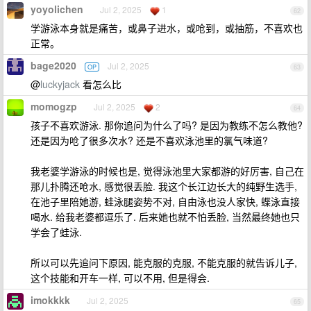
yoyolichen
Jul 2, 2025
1
62
学游泳本身就是痛苦，或鼻子进水，或呛到，或抽筋，不喜欢也
正常。
bage2020
Jul 2, 2025
OP
63
@
luckyjack
看怎么比
momogzp
Jul 2, 2025
2
64
孩子不喜欢游泳. 那你追问为什么了吗? 是因为教练不怎么教他?
还是因为呛了很多次水? 还是不喜欢泳池里的氯气味道?
我老婆学游泳的时候也是, 觉得泳池里大家都游的好厉害, 自己在
那儿扑腾还呛水, 感觉很丢脸. 我这个长江边长大的纯野生选手,
在池子里陪她游, 蛙泳腿姿势不对, 自由泳也没人家快, 蝶泳直接
喝水. 给我老婆都逗乐了. 后来她也就不怕丢脸, 当然最终她也只
学会了蛙泳.
所以可以先追问下原因, 能克服的克服, 不能克服的就告诉儿子,
这个技能和开车一样, 可以不用, 但是得会.
imokkkk
Jul 2, 2025
65