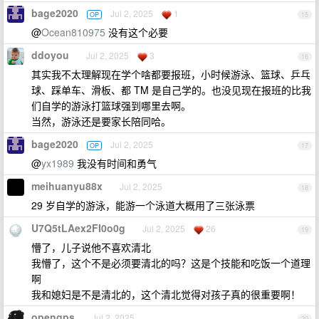
bage2020
Jul 2, 2025
1
OP
15
@
Ocean810975
没有这个必要
ddoyou
Jul 2, 2025
3
16
其实我不太理解现在学个啥都要报班，小时候游泳、篮球、乒乓
球、踩单车、滑板、都 TM 是自己学的。也没见现在报班的比我
们自学的游泳打篮球强到哪里去啊。
当然，游泳还是要家长陪同哈。
bage2020
Jul 2, 2025
OP
17
@
yx1989
我没有时间和勇气
meihuanyu88x
Jul 2, 2025
18
29 岁自学的游泳，能游一个泳道大概用了三张泳票
U7Q5tLAex2FI0o0g
Jul 2, 2025
26
19
懵了，儿子说他不喜欢清北
我懵了，这个不是必须要清北的吗？这是个技能和吃饭一个道理
啊
我和媳妇是不是清北的，这个清北觉得对孩子真的很重要啊！
opengps
Jul 2, 2025
20