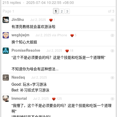
215 replies
•
2025-07-04 10:22:55 +08:00
Page 1
1
of 3
2
3
JinShu
Jul 2, 2025
1
1
有漂亮教练就会喜欢游泳啦
wegbjwjm
Jul 2, 2025 via iPhone
5
2
换个知心大姐姐
PromiseResolve
Jul 2, 2025
18
3
“这个不是必须要会的吗？这是个技能和吃饭是一个道理啊”
不知道你为啥会有这种想法...
Nasdaq
Jul 2, 2025
4
Good: 玩水+学习游泳
Bad: 补习班式学习游泳
Immortal
Jul 2, 2025
125
5
"我懵了，这个不是必须要会的吗？这是个技能和吃饭一个道理
啊"
"我和媳妇是不会游泳的"