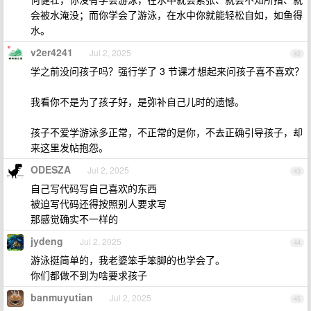
会被水淹没；而你学会了游泳，在水中你就能轻松自如，如鱼得
水。
v2er4241
Jul 2, 2025
42
学之前没问孩子吗？强行学了 3 节课才想起来问孩子喜不喜欢？
我看你不是为了孩子好，是弥补自己儿时的遗憾。
孩子不爱学游泳多正常，不正常的是你，不去正确引导孩子，却
来这里发帖抱怨。
ODESZA
Jul 2, 2025
43
自己写代码写自己喜欢的东西
被迫写代码还得按照别人要求写
那感觉确实不一样的
jydeng
Jul 2, 2025
44
游泳挺简单的，我老婆笨手笨脚的也学会了。
你们都做不到为啥要求孩子
banmuyutian
Jul 2, 2025
45