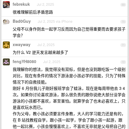
febrekuk
Jul 2, 2025
69
很难理解前后矛盾思路
Bad0Guy
Jul 2, 2025 via iPhone
70
父母不以身作则去一起学习反而因为自己觉得重要而去要求孩子
学会？
xwayway
Jul 2, 2025
71
为什么 V2 逆天发言越来越多了
fengYH8080
Jul 2, 2025
72
我理解你的想法，我觉得没有双标，但是也没到跟吃饭一个级别
对比，现在有条件的情况下游泳是小孩必学的技能，只为了特殊
情况下的自救技能。
刚好 6 月份我儿子刚好报班学会了蛙泳，现在是每周带他去 3 4
次。如果你讨论喜欢游泳，那么很负责的跟你说绝大部分没学会
游泳的小孩都不喜欢，甚至害怕。就算学会了也未必喜欢上，只
是喜欢玩水而已。
作为父母，教小孩必须要言传身教，大人的学习能力还是有的，
在 B 站找教程自学，跟小孩一起学，学会了跟小孩一起游，跟
他一起比赛，小孩会慢慢喜欢上，不喜欢无非就是父母把自己的