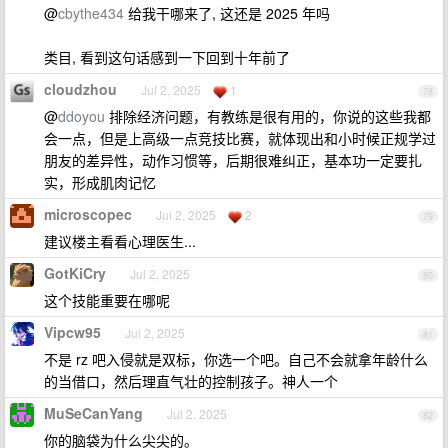
@
cbythe434
给我干哪来了, 这还是 2025 年吗
类目, 看到这句话感到一下回到十年前了
cloudzhou
Jul 2, 2025
1
78
@
ddoyou
排除经济问题，有教练是很有用的，你说的这些我都
会一点，但是上高级一点竞技比赛，就体现出和小时候正规学过
朋友的差异性，动作习惯等，后期很难纠正，基本功一定要扎
实，形成肌肉记忆
microscopec
Jul 2, 2025
2
79
建议楼主看看心理医生...
GotKiCry
Jul 2, 2025
80
这个技能重要在哪呢
Vipcw95
Jul 2, 2025
81
不是 rz 吧入侵就是双标，你选一个吧。自己不会就拿年龄什么
的当借口，然后理直气壮的控制孩子。神人一个
MuSeCanYang
Jul 2, 2025
82
你的脑袋为什么尖尖的。