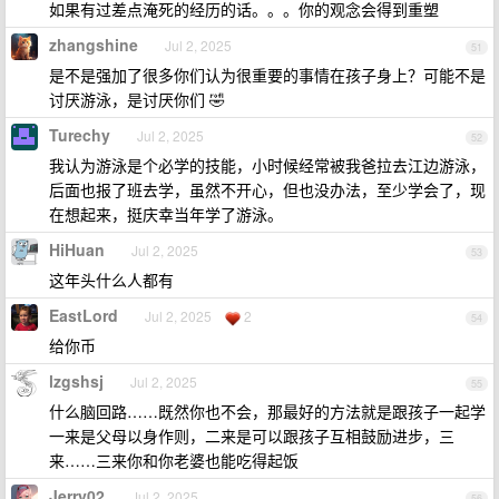
如果有过差点淹死的经历的话。。。你的观念会得到重塑
zhangshine
Jul 2, 2025
51
是不是强加了很多你们认为很重要的事情在孩子身上？可能不是
讨厌游泳，是讨厌你们 🤣
Turechy
Jul 2, 2025
52
我认为游泳是个必学的技能，小时候经常被我爸拉去江边游泳，
后面也报了班去学，虽然不开心，但也没办法，至少学会了，现
在想起来，挺庆幸当年学了游泳。
HiHuan
Jul 2, 2025
53
这年头什么人都有
EastLord
Jul 2, 2025
2
54
给你币
lzgshsj
Jul 2, 2025
55
什么脑回路……既然你也不会，那最好的方法就是跟孩子一起学
一来是父母以身作则，二来是可以跟孩子互相鼓励进步，三
来……三来你和你老婆也能吃得起饭
Jerry02
Jul 2, 2025
56