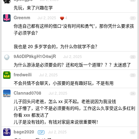
先玩，来了兴趣在学
Greenm
Jul 2, 2025
4
21
你连自己都有这样的借口“没有时间和勇气”，那你凭什么要求孩
子必须学会？
我也是 20 多岁学会的，为什么你就学不会？
9A0DIP9kgH1O4wjR
Jul 2, 2025
22
为什么游泳是必须要会的？还和吃饭一个道理？？？太迷惑了
fredweili
Jul 2, 2025
23
不会共情不会聊天，小孩要的是有趣好玩，不是有用
Clannad0708
Jul 2, 2025
24
儿子回头问老爸，怎么 xx 买不起。老爸说因为我没钱
儿子懵了，这个不是必须要有的吗，工作这么久享受这么多红利
你看 xxx 都发达了
儿子是没有钱的，有钱对家庭来说很重要啊！
bage2020
Jul 2, 2025
OP
25