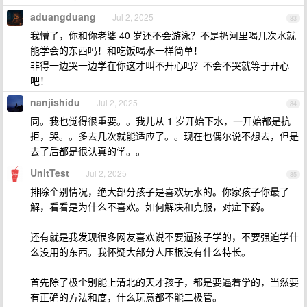
aduangduang
Jul 2, 2025
83
我懵了，你和你老婆 40 岁还不会游泳？不是扔河里喝几次水就
能学会的东西吗！和吃饭喝水一样简单！
非得一边哭一边学在你这才叫不开心吗？不会不哭就等于开心
吧！
nanjishidu
Jul 2, 2025
84
同。我也觉得很重要。。我儿从 1 岁开始下水，一开始都是抗
拒，哭。。多去几次就能适应了。。现在也偶尔说不想去，但是
去了后都是很认真的学。。
UnitTest
Jul 2, 2025
85
排除个别情况，绝大部分孩子是喜欢玩水的。你家孩子你最了
解，看看是为什么不喜欢。如何解决和克服，对症下药。
还有就是我发现很多网友喜欢说不要逼孩子学的，不要强迫学什
么没用的东西。我怀疑大部分人压根没有什么特长。
首先除了极个别能上清北的天才孩子，都是要逼着学的，当然要
有正确的方法和度，什么玩意都不能二极管。