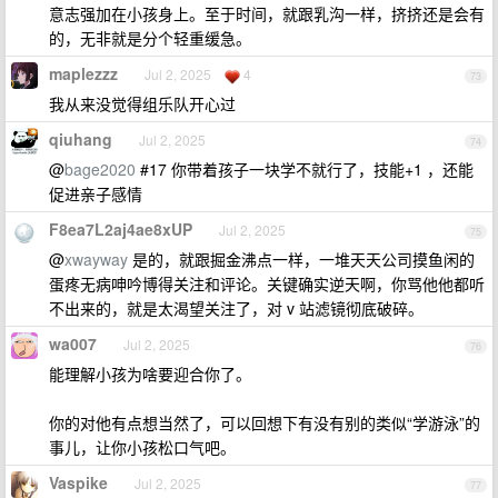
意志强加在小孩身上。至于时间，就跟乳沟一样，挤挤还是会有
的，无非就是分个轻重缓急。
maplezzz
Jul 2, 2025
4
73
我从来没觉得组乐队开心过
qiuhang
Jul 2, 2025
74
@
bage2020
#17 你带着孩子一块学不就行了，技能+1 ，还能
促进亲子感情
F8ea7L2aj4ae8xUP
Jul 2, 2025
75
@
xwayway
是的，就跟掘金沸点一样，一堆天天公司摸鱼闲的
蛋疼无病呻吟博得关注和评论。关键确实逆天啊，你骂他他都听
不出来的，就是太渴望关注了，对 v 站滤镜彻底破碎。
wa007
Jul 2, 2025
76
能理解小孩为啥要迎合你了。
你的对他有点想当然了，可以回想下有没有别的类似“学游泳”的
事儿，让你小孩松口气吧。
Vaspike
Jul 2, 2025
77