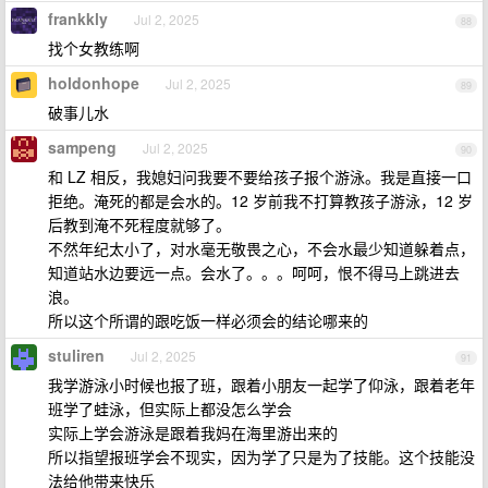
frankkly
Jul 2, 2025
88
找个女教练啊
holdonhope
Jul 2, 2025
89
破事儿水
sampeng
Jul 2, 2025
90
和 LZ 相反，我媳妇问我要不要给孩子报个游泳。我是直接一口
拒绝。淹死的都是会水的。12 岁前我不打算教孩子游泳，12 岁
后教到淹不死程度就够了。
不然年纪太小了，对水毫无敬畏之心，不会水最少知道躲着点，
知道站水边要远一点。会水了。。。呵呵，恨不得马上跳进去
浪。
所以这个所谓的跟吃饭一样必须会的结论哪来的
stuliren
Jul 2, 2025
91
我学游泳小时候也报了班，跟着小朋友一起学了仰泳，跟着老年
班学了蛙泳，但实际上都没怎么学会
实际上学会游泳是跟着我妈在海里游出来的
所以指望报班学会不现实，因为学了只是为了技能。这个技能没
法给他带来快乐