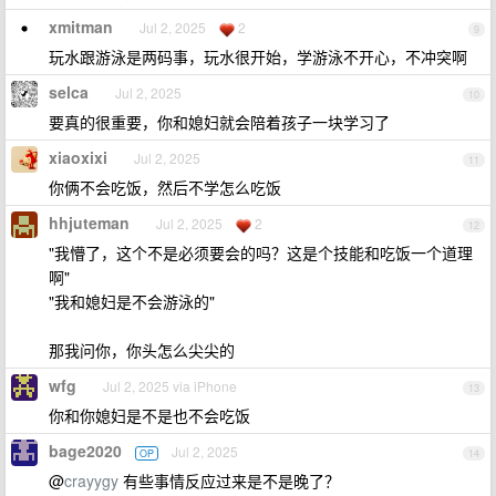
xmitman
Jul 2, 2025
2
9
玩水跟游泳是两码事，玩水很开始，学游泳不开心，不冲突啊
selca
Jul 2, 2025
10
要真的很重要，你和媳妇就会陪着孩子一块学习了
xiaoxixi
Jul 2, 2025
11
你俩不会吃饭，然后不学怎么吃饭
hhjuteman
Jul 2, 2025
2
12
"我懵了，这个不是必须要会的吗？这是个技能和吃饭一个道理
啊"
"我和媳妇是不会游泳的"
那我问你，你头怎么尖尖的
wfg
Jul 2, 2025 via iPhone
13
你和你媳妇是不是也不会吃饭
bage2020
Jul 2, 2025
OP
14
@
crayygy
有些事情反应过来是不是晚了？