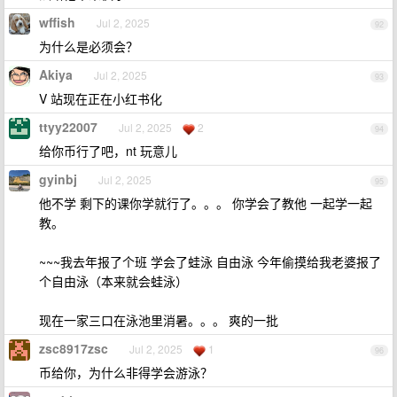
wffish
Jul 2, 2025
92
为什么是必须会？
Akiya
Jul 2, 2025
93
V 站现在正在小红书化
ttyy22007
Jul 2, 2025
2
94
给你币行了吧，nt 玩意儿
gyinbj
Jul 2, 2025
95
他不学 剩下的课你学就行了。。。 你学会了教他 一起学一起
教。
~~~我去年报了个班 学会了蛙泳 自由泳 今年偷摸给我老婆报了
个自由泳（本来就会蛙泳）
现在一家三口在泳池里消暑。。。 爽的一批
zsc8917zsc
Jul 2, 2025
1
96
币给你，为什么非得学会游泳？