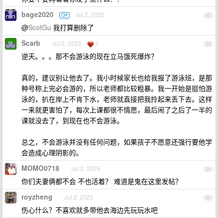
bage2020
Jul 2, 2025
OP
32
@
ScotGu
我打算删除了
Scarb
Jul 2, 2025
1
33
逆天。。。那不会游泳的现在立马饿死爆炸？
真的，建议别让他去了。我小时候家长也给我报了游泳班，是那
种号称上完必会游的，所以老师都比较粗暴。我一开始是挺怕游
泳的，扒在岸上不肯下水，老师就直接把我拎起来丢下去。这样
一来就更害怕了，每次上课都很不情愿，最后闹了之后了一半的
课就没去了，到现在也不会游泳。
总之，不会游泳并没有任何问题，如果孩子不愿意还强行要他学
会造成心理阴影的。
MOMO0718
Jul 2, 2025
34
你们夫妻俩都不会 不也活着？ 难道是鬼在这里发帖？
royzheng
Jul 2, 2025
35
伤心什么？不喜欢就多带他去海边先玩玩水吧