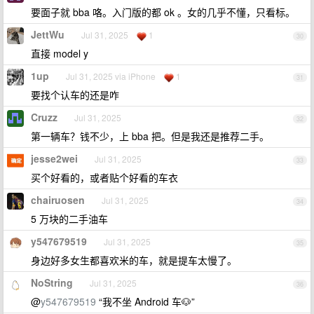
要面子就 bba 咯。入门版的都 ok 。女的几乎不懂，只看标。
JettWu
Jul 31, 2025
1
30
直接 model y
1up
Jul 31, 2025 via iPhone
1
31
要找个认车的还是咋
Cruzz
Jul 31, 2025
32
第一辆车？钱不少，上 bba 把。但是我还是推荐二手。
jesse2wei
Jul 31, 2025
33
买个好看的，或者贴个好看的车衣
chairuosen
Jul 31, 2025
34
5 万块的二手油车
y547679519
Jul 31, 2025
35
身边好多女生都喜欢米的车，就是提车太慢了。
NoString
Jul 31, 2025
36
@
y547679519
“我不坐 Android 车🐶”