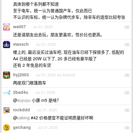
具体到哪个系列都不知道
至于电车，统一认为普通国产车，仅此而已
不认识的车标，统一认为杂牌代步车，除非车的造型比较夸张
wa007
Jul 31, 2025
44
还是请朋友出去玩，朋友更喜欢，性价比也更高。
maxsch
Jul 31, 2025
45
楼上的, 最近没买过油车吧, 现在油车已经下探很多了, 低配的
A4 已经是 20W 以下了, 20 多已经有豪华版了
还有 2 年免息的车贷
ltyj2003
Jul 31, 2025 via Android
46
两座双门敞篷跑车
2bad4u
Jul 31, 2025
47
@
suyuyu
小康 m5 是啥？
rockddd
Jul 31, 2025
48
@
cabing
#42 价格便宜不能证明质量好坏啊
gechang
Jul 31, 2025
49