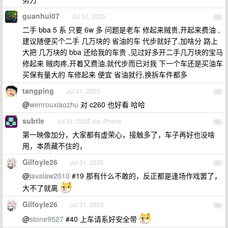
guanhui07
Jul 31, 2025
82
二手 bba 5 系 只要 6w 多 问题是老车 修起来贼贵,开起来费油 ,
建议随便买个二手 几万块的 省油的车 代步就好了,加啥分 路上
大把 几万块的 bba 还给我的车贵 ,见过好多开二手几万块的宝马
修起来 贼肉疼,开着又费油,就代步而已对我 下一个车还是买油车
买保有量大的 车修起来 便宜 省油就行,换拆车件都多
tangping
Jul 31, 2025
83
@
wenrouxiaozhu
对 c260 也好看 哈哈
subtle
Jul 31, 2025 via iPhone
84
第一映像加分，大家都有虚荣心，接触多了，车子再好也没啥
用，本质藏不住的，
Gilfoyle26
Jul 31, 2025
85
@
javalaw2010
#19 那有什么不敢的，反正都是逢场作戏罢了，
大不了就离
Gilfoyle26
Jul 31, 2025
86
@
stone9527
#40 上车请系好安全带