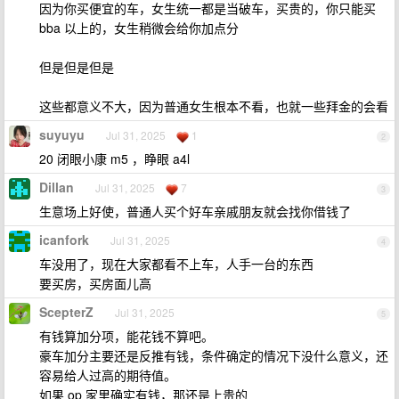
因为你买便宜的车，女生统一都是当破车，买贵的，你只能买
bba 以上的，女生稍微会给你加点分
但是但是但是
这些都意义不大，因为普通女生根本不看，也就一些拜金的会看
suyuyu
Jul 31, 2025
1
2
20 闭眼小康 m5 ，睁眼 a4l
Dillan
Jul 31, 2025
7
3
生意场上好使，普通人买个好车亲戚朋友就会找你借钱了
icanfork
Jul 31, 2025
4
车没用了，现在大家都看不上车，人手一台的东西
要买房，买房面儿高
ScepterZ
Jul 31, 2025
5
有钱算加分项，能花钱不算吧。
豪车加分主要还是反推有钱，条件确定的情况下没什么意义，还
容易给人过高的期待值。
如果 op 家里确实有钱，那还是上贵的