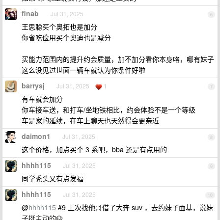
finab
Jul 31, 2025
6
王思聪买个奥拓也是加分
你省吃俭用买个奥迪也是减分
买能力范围内的提升约会质量，加不加分看你本身咯，哪有妹子
这么没见过世面一辆车就认为你条件好啦
barrysj
Jul 31, 2025
1
7
有车就会加分
你车接车送，和打车/坐地铁相比，约会体验不是一个等级
车是家的延续，在车上聊天也天然得会更亲近
daimon1
Jul 31, 2025
8
这个价格，加点买个 3 系吧，bba 还是有点用的
hhhh115
Jul 31, 2025
9
同学秃头又有点发福
hhhh115
Jul 31, 2025
10
@
hhhh115
#9 上次找他哥借了大奔 suv ，去约妹子面基，说妹
子挺主动的🐶