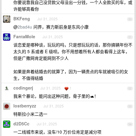
你要说靠我自己没贷款父母没出一分钱，一个人全款买的车，或
许能够高看你
BKFeng
Jul 31, 2025
50
@
2bad4u
问界，赛力斯前身是东风小康
FantaMole
Jul 31, 2025
51
谈恋爱是哪种谈，玩玩的吗，只是想玩玩的话，那你搞辆年份不
太久的 5 系或者 E 级呗。你不用想着所有人都会看得上这车，
但是广撒网肯定能网到不少人
如果是奔着结婚去的就算了，因为一辆贵点的车就被吸引的女
生，不值得结婚
codingerj
Jul 31, 2025
1
52
我来个暴论，能问出这种问题，骨子里的🐢！
lostberryzz
Jul 31, 2025
53
特斯拉小米二选一
d2D5Cc
Jul 31, 2025
54
一二线城市来说，没车/10 万价位肯定是减分项