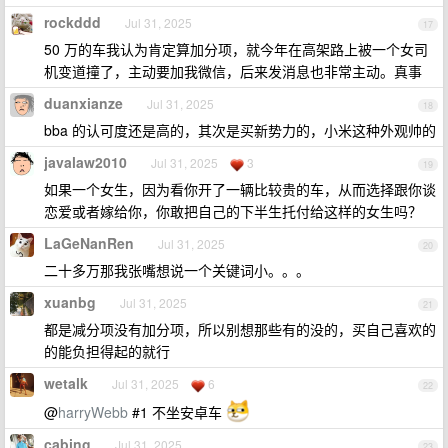
rockddd
Jul 31, 2025
17
50 万的车我认为肯定算加分项，就今年在高架路上被一个女司
机变道撞了，主动要加我微信，后来发消息也非常主动。真事
duanxianze
Jul 31, 2025
18
bba 的认可度还是高的，其次是买新势力的，小米这种外观帅的
javalaw2010
Jul 31, 2025
3
19
如果一个女生，因为看你开了一辆比较贵的车，从而选择跟你谈
恋爱或者嫁给你，你敢把自己的下半生托付给这样的女生吗？
LaGeNanRen
Jul 31, 2025
20
二十多万那我张嘴想说一个关键词小。。。
xuanbg
Jul 31, 2025
21
都是减分项没有加分项，所以别想那些有的没的，买自己喜欢的
的能负担得起的就行
wetalk
Jul 31, 2025
6
22
@
harryWebb
#1 不坐安卓车
cabing
Jul 31, 2025
23