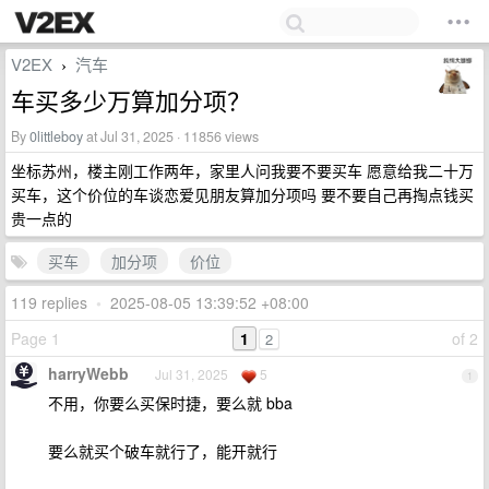
V2EX
汽车
›
车买多少万算加分项？
By
0littleboy
at Jul 31, 2025 · 11856 views
坐标苏州，楼主刚工作两年，家里人问我要不要买车 愿意给我二十万
买车，这个价位的车谈恋爱见朋友算加分项吗 要不要自己再掏点钱买
贵一点的
买车
加分项
价位
119 replies
•
2025-08-05 13:39:52 +08:00
Page 1
1
of 2
2
harryWebb
Jul 31, 2025
5
1
不用，你要么买保时捷，要么就 bba
要么就买个破车就行了，能开就行