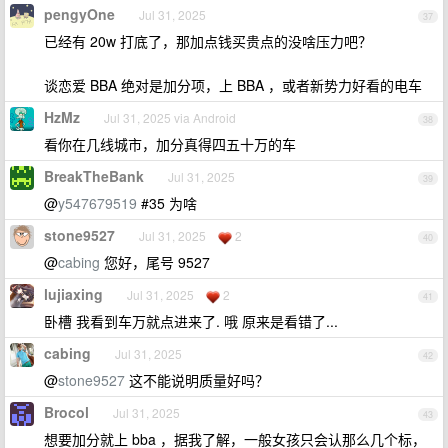
pengyOne
Jul 31, 2025
37
已经有 20w 打底了，那加点钱买贵点的没啥压力吧？
谈恋爱 BBA 绝对是加分项，上 BBA ，或者新势力好看的电车
HzMz
Jul 31, 2025 via Android
38
看你在几线城市，加分真得四五十万的车
BreakTheBank
Jul 31, 2025
39
@
y547679519
#35 为啥
stone9527
Jul 31, 2025
2
40
@
cabing
您好，尾号 9527
lujiaxing
Jul 31, 2025
2
41
卧槽 我看到车万就点进来了. 哦 原来是看错了...
cabing
Jul 31, 2025
42
@
stone9527
这不能说明质量好吗？
Brocol
Jul 31, 2025
43
想要加分就上 bba ，据我了解，一般女孩只会认那么几个标，