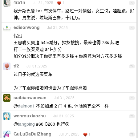
4ra1n
Jul 31, 2025
1
72
我开斯巴鲁 brz 有次停车，路过一对情侣，女生说，哇超跑，好
帅。男生说，垃圾斯巴鲁，十几万。
edisonwong
Jul 31, 2025
73
假设
王思聪买奥迪 a4l=减分，抠抠搜搜，最差也得 78s 起吧
打工一族买奥迪 a4l=加分
加分减分取决于你兜里有多少钱 + 你愿意为对方花多少钱
tf2
Jul 31, 2025
74
过日子的就选买菜车
为了车跟你结婚的也会为了车跟你离婚
suibianwanwan
Jul 31, 2025
75
@
daimon1
不如加点 2 门 4 系, 体验感完全不一样
wenrouxiaozhu
Jul 31, 2025
76
@
tangping
#60 C260 也行😲
GuLuDaDuiZhang
Jul 31, 2025
1
77