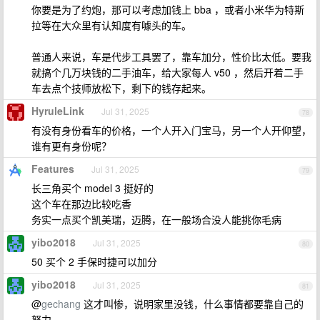
你要是为了约炮，那可以考虑加钱上 bba ，或者小米华为特斯
拉等在大众里有认知度有噱头的车。
普通人来说，车是代步工具罢了，靠车加分，性价比太低。要我
就搞个几万块钱的二手油车，给大家每人 v50 ，然后开着二手
车去点个技师放松下，剩下的钱存起来。
HyruleLink
Jul 31, 2025
78
有没有身份看车的价格，一个人开入门宝马，另一个人开仰望，
谁有更有身份呢？
Features
Jul 31, 2025
79
长三角买个 model 3 挺好的
这个车在那边比较吃香
务实一点买个凯美瑞，迈腾，在一般场合没人能挑你毛病
yibo2018
Jul 31, 2025
80
50 买个 2 手保时捷可以加分
yibo2018
Jul 31, 2025
81
@
gechang
这才叫惨，说明家里没钱，什么事情都要靠自己的
努力