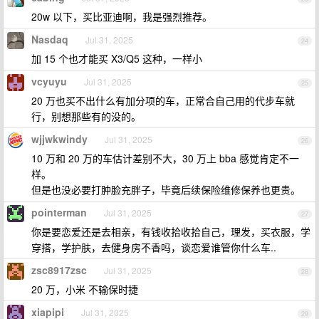
20w 以下，买比亚迪啊，我是强烈推荐。
Nasdaq
Jul 31, 2025
24
加 15 个也才能买 X3/Q5 这种，一样小
vcyuyu
Jul 31, 2025
25
20 万也买不出什么有加分项的车，正常合自己用的代步车就
行，别想那些有的没的。
wjjwkwindy
Jul 31, 2025
26
10 万和 20 万的车估计差别不大，30 万上 bba 感觉肯定不一
样。
但是也没必要打肿脸充胖子，毕竟后续保险维修保养也更贵。
pointerman
Jul 31, 2025
27
你是要恋爱还是去相亲，有钱收拾收拾自己，理发，买衣服，学
穿搭，学护肤，去健身房不香吗，谈恋爱谁管你什么车..
zsc8917zsc
Jul 31, 2025
28
20 万，小米 不输保时捷
xiapipi
Jul 31, 2025
29