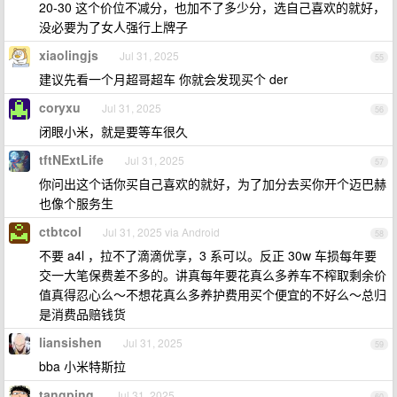
20-30 这个价位不减分，也加不了多少分，选自己喜欢的就好，
没必要为了女人强行上牌子
xiaolingjs
Jul 31, 2025
55
建议先看一个月超哥超车 你就会发现买个 der
coryxu
Jul 31, 2025
56
闭眼小米，就是要等车很久
tftNExtLife
Jul 31, 2025
57
你问出这个话你买自己喜欢的就好，为了加分去买你开个迈巴赫
也像个服务生
ctbtcol
Jul 31, 2025 via Android
58
不要 a4l ，拉不了滴滴优享，3 系可以。反正 30w 车损每年要
交一大笔保费差不多的。讲真每年要花真么多养车不榨取剩余价
值真得忍心么～不想花真么多养护费用买个便宜的不好么～总归
是消费品赔钱货
liansishen
Jul 31, 2025
59
bba 小米特斯拉
tangping
Jul 31, 2025
60