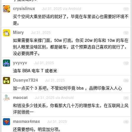
crysislinux
Jul 31, 2025 via Android
11
买个空间大乘坐舒适的就好了，毕竟在车里谈心也需要好环境不
是。
Miary
Jul 31, 2025
12
如果需要车来撑门面，50w 打底。你买 20w 的车和 10w 的车在
别人眼里没啥区别，都是破车，这个预算选自己喜欢的就行了，
没必要挑牌子。
yvyvyv
Jul 31, 2025
13
油车 BBA 电车 T 或者米
Duanye7X24
Jul 31, 2025
14
加一点买个 3 系吧，不管如何毕竟 bba ，品牌印象深入人心
maocat
Jul 31, 2025 via Android
15
和钱没多少钱关系，你看那大几十万的理想车主，在互联网上风
评就很统一
maxmax4max
Jul 31, 2025
16
还需要想吗，明显加分项。