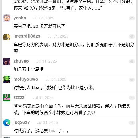
要结婚，柴米油盐一叠加，没家底全白搭。什么加分不加分的，
该来 V2 发帖还是得来，“兄弟们，这个家……”
yesha
Jul 31, 2025
66
买宝马吧, 20 多万就可以了
imesrdfi8dzs
Jul 31, 2025
67
车是你财力的表现，财力才是加分项，打肿脸充胖子并不是加分
项
zhuyao
Jul 31, 2025
68
加几万上宝马吧
moluyouwo
Jul 31, 2025
69
讨好别人 bba ，讨好自己华为比亚迪小米。
zzzzzl
Jul 31, 2025
70
50w 感觉还是有点面子的。前两天头发乱糟糟，穿人字拖去买
菜，下车的时候两个小妹妹还盯着看了会🐶
jsq2627
Jul 31, 2025
71
时代变了，没必要 bba 了。。