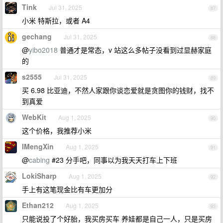
Tink
Jul 31, 2025
87
小米 特斯拉，或者 A4
gechang
Jul 31, 2025
88
@
yibo2018
普通才是常态，v 站这么多帖子没看到过显赫家庭
的
s2555
Jul 31, 2025
89
买 6.98 比亚迪，不然人家跟你谈恋爱就是贪图你的钱财，找不
到真爱
WebKit
Aug 1, 2025
90
这个价格，我推荐小米
IMengXin
Aug 1, 2025
91
@
cabing
#23 分手吧，同事以为我天天打车上下班
LokiSharp
Aug 1, 2025
92
手上有这笔现金比有车更加分
Ethan212
Aug 1, 2025
93
只能说投了个好胎，我买房买车 养娃都是自己一人，只是买房