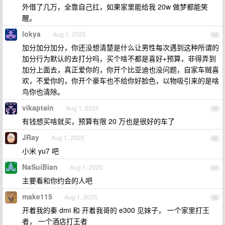
外借了几万，全靠自己扛，如果家里能给我 20w 做梦都能笑
醒。
lokya
Aug 1, 2025
94
加分加分加分，你还没想清楚是什么让男性每次遇到这种所谓的
加分行为默认的去打分吗，买个啥不都是喜好+预算，非得弄到
加分上面去，真正爱你的，你开个比亚迪也没问题，自家车贼喜
欢，不爱你的，你开个豪车也不给你好脸色，以物吸引来的是啥
鸟你也清除。
vikaptain
Aug 1, 2025
95
有钱想买啥就买，预算有限 20 万也是很好的车了
JRay
Aug 1, 2025
96
小米 yu7 吧
NaSuiBian
Aug 1, 2025
97
主要看和你约会的人吧
make115
Aug 1, 2025
98
开着我的秦 dmi 和 开着我哥的 e300 见妹子， 一个家里打王
者， 一个酒店打王者